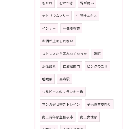
もたれ
むかつき
胃が痛い
ナトリウムフリー
牛胆汁エキス
インナー
肝機能検査
お酒が止められない
ストレスから眠れなくなった
睡眠
活性酸素
血液脳関門
ピンクのユリ
睡眠薬
高森駅
ワルピースのフランキー像
マンガ寄せ書きトレイン
子供食堂夏祭り
商工青年部主催夜市
商工女性部