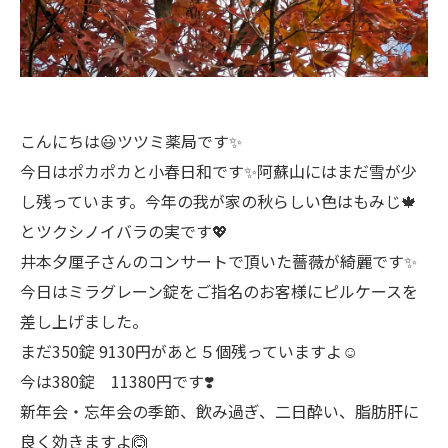
こんにちは😃ツツミ薬局です✨
今日はポカポカと小春日和です✨阿蘇山にはまだ雪が少
し残っています。今年の我が家の秋らしい色はもみじ🍁
とツクシノイバラの実です💖
井本夕厘子さんのコンサートで頂いた薔薇が綺麗です✨
今日はミラグレーン錠をご指名のお客様にピルケースを
差し上げました。
まだ350錠 9130円があと５個残っていますよ☺️
今は380錠 11380円です❣️
新年会・忘年会の季節、飲み過ぎ、二日酔い、脂肪肝に
良く効きますよ🙆