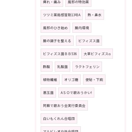
痺れ・痛み
風邪の特効薬
ツツミ薬局感冒剤13号A
熱・鼻水
風邪のひき始め
腸内環境
腸の調子を整える
ビフィズス菌
ビフィズス菌ＢＢ536
大草ビフィズスα
酢酸
乳酸菌
ラクトフェリン
植物繊維
オリゴ糖
便秘・下痢
悪玉菌
AＳＯで歌おうかい!
阿蘇で歌おう会実行委員会
白いもくれん合唱団
アルビレオ女性合唱団