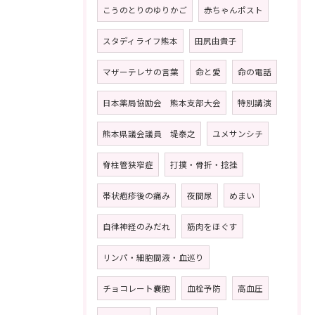
こうのとりのゆりかご
赤ちゃんポスト
スタディライフ熊本
田尻由貴子
マザーテレサの言葉
命と愛
命の電話
日本薬局協励会 熊本支部大会
特別講演
熊本県議会議員 堤泰之
ユメサンシチ
脊柱管狭窄症
打撲・骨折・捻挫
帯状疱疹後の痛み
夜間尿
めまい
自律神経のみだれ
筋肉をほぐす
リンパ・細胞間液・血巡り
チョコレート嚢胞
血栓予防
高血圧