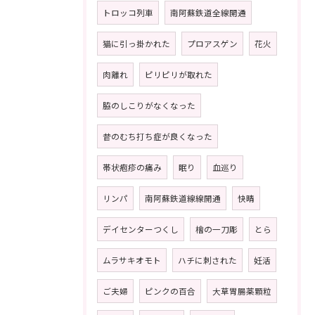
トロッコ列車
南阿蘇鉄道全線開通
猫に引っ掛かれた
プロアスゲン
花火
肉離れ
ピリピリが取れた
脇のしこりがなくなった
昔のむち打ち症が良くなった
帯状疱疹の痛み
眠り
血巡り
リンパ
南阿蘇鉄道線線開通
快晴
デイセンターつくし
檜の一刀彫
とら
ムラサキオモト
ハチに刺された
妊活
ご夫婦
ピンクの百合
大草胃腸薬顆粒