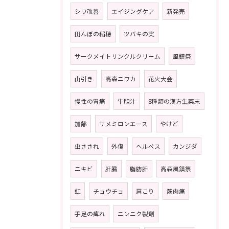
シワ改善
エイジングケア
新発売
田んぼの稲穂
ツバキの実
サークメイトリンクルクリーム
風鎮祭
山引き
高森ニワカ
花火大会
慢性の胃痛
牛胆汁
8種類の漢方生薬末
加齢
サメミロンエース
やけど
虫さされ
外傷
ヘルペス
カンジダ
ニキビ
肝臓
脂肪肝
高森風鎮祭
虹
チョウチョ
肩こり
筋肉痛
手足の痺れ
ニンニク製剤