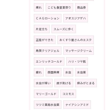
痺れ
こども食堂夏祭り
商品券
ＣＡＧローション
アオスジアゲハ
片足立ち
スムーズに歩く
正座ができた
おくすり屋さんのエステ
角質クリアジェル
マッサージクリーム
エンリッチコールド
ハリ・ツヤ肌
疲れ
顔面麻痺
水虫
水虫薬
水虫が痒い
皮が剥げる
痒みがとまる
マリーゴールド
コスモス
ツツミ薬局水虫薬
ナイアシンアミド