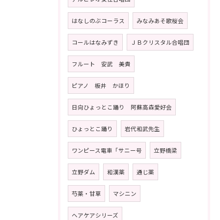
はなしのぶコーラス
みなみあそ歌桜会
コールはなみずき
ＪＢクリスタル合唱団
フルート 安武 美貴
ピアノ 板井 かほり
日向ひょっとこ踊り 阿蘇高森愛好会
ひょっとこ踊り
岩代和武先生
ワンピース電車「サニー号
立野橋梁
立野ダム
和漢薬
通じ薬
芍薬・甘草
マシニン
ヘアケアシリーズ