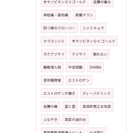
オキソピタンＤＸゴールド
足腰の痛み
神経痛・筋肉痛
新聞チラシ
四つ葉のクローバー
シジミチョウ
カラスシジミ
オキソピタンＤＸ:ゴールド
ガクアジサイ
アジサイ
眠れない
睡眠導入剤
中途覚醒
DHMBA
更年期障害
エストロゲン
エストロゲンの働き
ディーバドリンク
足腰の痛
空と雲
高森町商工女性部
ふなやき
高菜の油炒め
南阿蘇鉄道開通イベント
七夕祭り