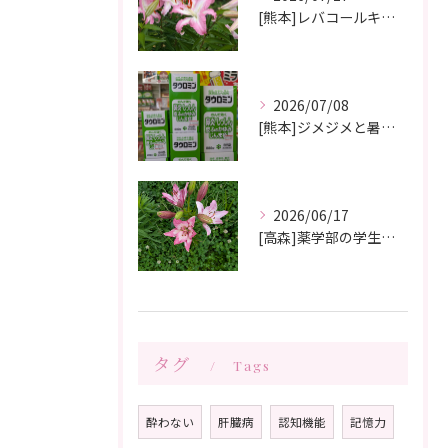
[熊本]レバコールキャンペーン＆ガチャガチャ抽選会やっています‼️
2026/07/08
[熊本]ジメジメと暑い夏痒くてたまらない、皮膚炎が治らない、蕁麻疹が出やすくて悩んでいる方いませんか⁉️タウロミン錠でいつの間にか治ってしまったと大好評です💞
2026/06/17
[高森]薬学部の学生さんが薬局製剤の実習にきてくれました✨桂枝茯苓丸つくり楽しかった!と帰って行きました☺️
タグ
Tags
酔わない
肝臓病
認知機能
記憶力