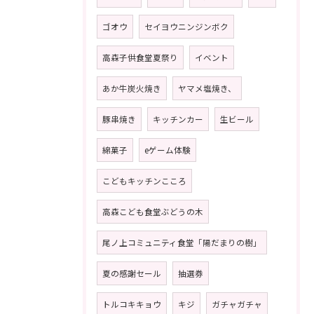
ゴオウ
セイヨウニンジンボク
高森子供食堂夏祭り
イベント
あか牛炭火焼き
ヤマメ塩焼き、
豚串焼き
キッチンカー
生ビール
綿菓子
eゲーム体験
こどもキッチンこころ
高森こども食堂ぶどうの木
尾ノ上コミュニティ食堂「陽だまりの樹」
夏の感謝セール
抽選券
トルコキキョウ
キジ
ガチャガチャ