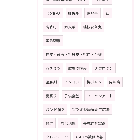
七夕飾り
肝機能
願い事
笹
高森町
婦人薬
桂枝茯苓丸
薬局製剤
桂皮・茯苓・牡丹皮・桃仁・芍薬
ハチミツ
皮膚の痒み
タウロミン
整腸剤
ビタミン
梅ジャム
完熟梅
夏祭り
子供食堂
フーセンアート
バンド演奏
ツツミ薬局横芝生広場
腎虚
老化現象
長城甦腎宝錠
クレアチニン
eGFRの数値改善