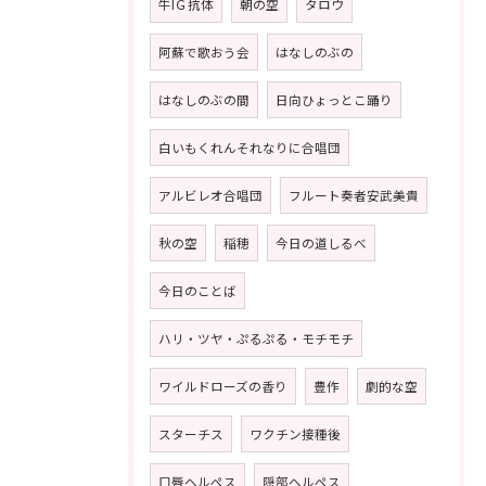
牛IＧ抗体
朝の空
タロウ
阿蘇で歌おう会
はなしのぶの
はなしのぶの間
日向ひょっとこ踊り
白いもくれんそれなりに合唱団
アルビレオ合唱団
フルート奏者安武美貴
秋の空
稲穂
今日の道しるべ
今日のことば
ハリ・ツヤ・ぷるぷる・モチモチ
ワイルドローズの香り
豊作
劇的な空
スターチス
ワクチン接種後
口唇ヘルペス
隠部ヘルペス