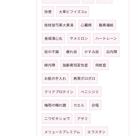
快便
大草ビフイズスα
桂枝加芍薬大黄湯
心臓病
酸素補給
長城清心丸
サメミロン
ハートレーン
目の不調
疲れ目
かすみ目
白内障
緑内障
加齢黄班変性症
飛蚊症
お肌の手入れ
角質ポロポロ
クリアプロテイン
ベニシジミ
梅雨の晴れ間
カエル
合唱
ニワゼキショウ
アザミ
メリュースプレミアム
エラスチン