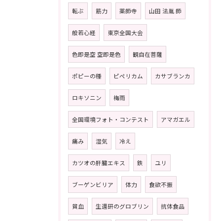
転ぶ
筋力
薬師寺
山田 法胤 師
般若心経
東京全国大会
色即是空 空即是色
観自在菩薩
ポピーの種
ピペリカム
カサブランカ
ロキソニン
梅雨
全国環境フォト・コンテスト
アマガエル
痛み
湿気
冷え
カツオの肝臓エキス
鉄
ユリ
ブーゲンビリア
体力
食欲不振
貧血
生還研のグロブリン
抗体食品