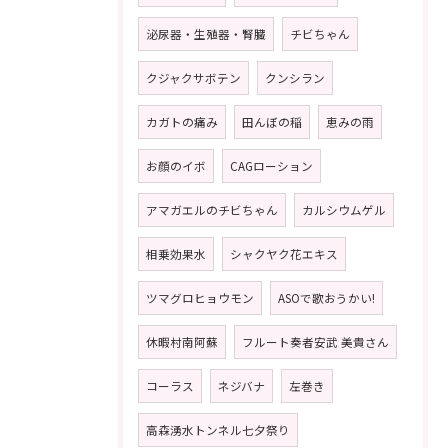
泌尿器・生殖器・腎臓
チビちゃん
クジャクサボテン
クンシラン
カガトの痛み
田んぼの稲
恵みの雨
お顔のイボ
CAGローション
アマガエルのチビちゃん
カルシウムゲル
相乗効果水
シャクヤク花エキス
ツマグロヒョウモン
ASOで歌おうかい!
休暇村南阿蘇
フルート奏者安武 美貴さん
コーラス
ネジバナ
左巻き
高森湧水トンネル七夕祭り