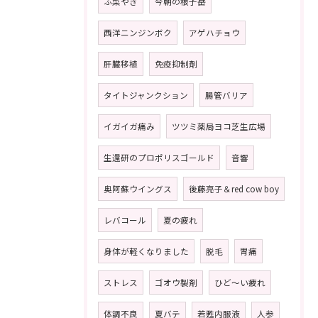
ふ菜やき
今朝の根子岳
西洋ニンジンボク
アゲハチョウ
肝臓移植
免疫抑制剤
タイトジャンクション
腸管バリア
イガイガ痛み
ツツミ薬局ヨコ芝生広場
生還研のプロポリスゴールド
音響
奥阿蘇ウイングス
後藤亮子＆red cow boy
レバコール
夏の疲れ
身体が軽くなりました
脱毛
胃痛
ストレス
ゴオウ製剤
ひど〜い疲れ
体調不良
夏バテ
若甦内服液
人参