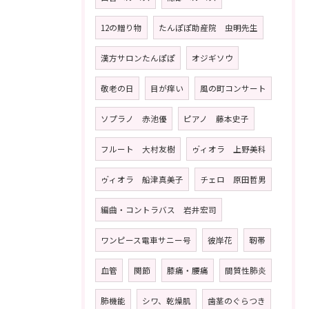
12の贈り物
たんぽぽ助産院 虫明先生
漢方サロンたんぽぽ
オジギソウ
敬老の日
目が痒い
風の町コンサート
ソプラノ 赤池優
ピアノ 藤本史子
フルート 大村友樹
ゥ゙ィオラ 上野美科
ゥ゙ィオラ 船津真美子
チェロ 原田哲男
編曲・コントラバス 岩井宏司
ワンピース電車サニー号
彼岸花
靭帯
血管
関節
膝痛・腰痛
間質性肺炎
肺機能
シワ、乾燥肌
歯茎のぐらつき