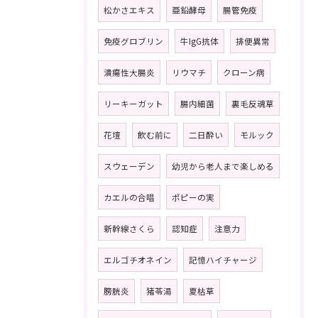
松かさエキス
亜鉛酵母
腸管免疫
免疫グロブリン
牛IgG抗体
排便異常
潰瘍性大腸炎
リウマチ
クローン病
リーキーガット
腸内細菌
裏毛反魂草
花壇
飲む前に
二日酔い
モルック
スウェーデン
幼児から老人まで楽しめる
カエルの合唱
ポピーの実
新幹線さくら
認知症
注意力
エルゴチオネイン
記憶ハイチャージ
膀胱炎
猪苓湯
夏枯草