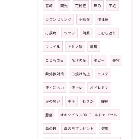
宮崎
観光
花粉症
痒み
不妊
カウンセリング
不眠症
慢性痛
打撲痛
ツツジ
阿蘇
こむら返り
フレイル
アミノ酸
肩痛
こどもの日
花壇の花
ポピー
美容
紫外線対策
日焼け防止
エステ
汗とにおい
汗止め
オドレミン
足の臭い
手汗
わきが
腰痛
膝痛
オキソピタンDXゴールドカプセル
母の日
母の日プレゼント
健康