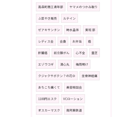
高森町商工青年部
ヤマメのつかみ取り
ふ菜やき販売
ルテイン
ゼアキサンチン
時水晶体
黄班 部
レディス会
会食
お弁当
癌
肝臓癌
前立腺がん
心不全
霊芝
エゾウコギ
清心丸
梅雨明け
クジャクサボテン？の花🌻
坐骨神経痛
あちこち痛くて
美容相談会
1100円エステ
VCローション
オスカーマスク
南阿蘇鉄道