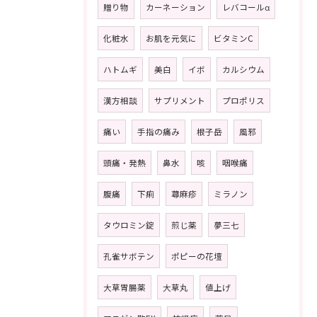
贈り物
カーネーション
レバコールα
化粧水
お肌を元気に
ビタミンC
ハトムギ
美白
イボ
カルシウム
漢方相談
サプリメント
プロポリス
痛い
手指の痛み
根子岳
風邪
頭痛・発熱
鼻水
咳
咽喉痛
腹痛
下痢
蕁麻疹
ミラノン
タウロミン錠
煎じ薬
夢三七
孔雀サボテン
ポピーの花壇
大草胃腸薬
大草丸
値上げ