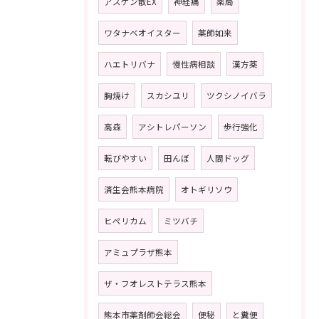
アスゲン散EX
神経痛
薬局
ワタナベオイスター
薬師如来
ハエトリバナ
慢性病相談
漢方薬
胸焼け
スカシユリ
ツクシノイバラ
高森
アシトレパーソン
歩行強化
転びやすい
田んぼ
人間ドッグ
済生会熊本病院
オトギリソウ
ヒペリカム
ミツバチ
アミュプラザ熊本
ザ・フオレストテラス熊本
熊本市薬剤師会総会
便秘
と糞便