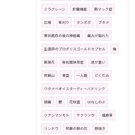
ミラグレーン
肝臓機能
肺マック症
広場
草刈り
タンポポ
ブタナ
帯状疱疹の後の神経痛
痛みが取れた
生還研のプロポリスゴールドカプセル
梅
紫陽花
脊柱間狭窄症
足が重い
阿蘇山
青空
一人娘
どくだみ
ワタナベオイスターディーバドリンク
頭痛
鬱
花咲盛
はなしのぶ
ツクシマツモト
サクラソウ
福寿草
リンドウ
阿蘇の野の花
野焼き