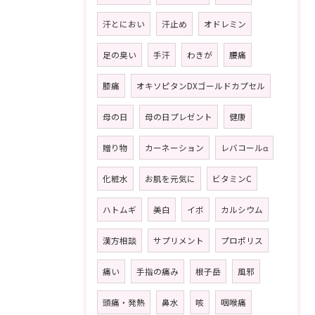
汗とにおい
汗止め
オドレミン
足の臭い
手汗
わきが
腰痛
膝痛
オキソピタンDXゴールドカプセル
母の日
母の日プレゼント
健康
贈り物
カーネーション
レバコールα
化粧水
お肌を元気に
ビタミンC
ハトムギ
美白
イボ
カルシウム
漢方相談
サプリメント
プロポリス
痛い
手指の痛み
根子岳
風邪
頭痛・発熱
鼻水
咳
咽喉痛