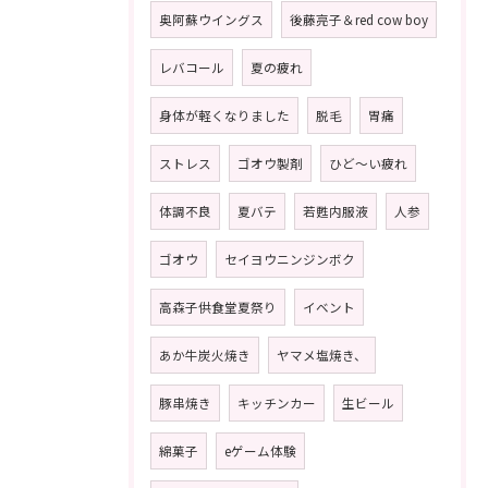
奥阿蘇ウイングス
後藤亮子＆red cow boy
レバコール
夏の疲れ
身体が軽くなりました
脱毛
胃痛
ストレス
ゴオウ製剤
ひど〜い疲れ
体調不良
夏バテ
若甦内服液
人参
ゴオウ
セイヨウニンジンボク
高森子供食堂夏祭り
イベント
あか牛炭火焼き
ヤマメ塩焼き、
豚串焼き
キッチンカー
生ビール
綿菓子
eゲーム体験