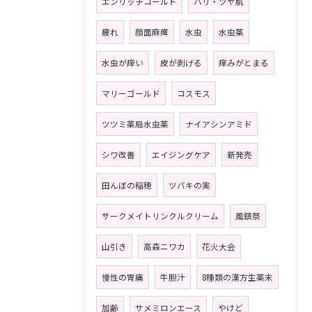
エンリッチコールド
ハリ・ツヤ肌
疲れ
顔面麻痺
水虫
水虫薬
水虫が痒い
皮が剥げる
痒みがとまる
マリーゴールド
コスモス
ツツミ薬局水虫薬
ナイアシンアミド
シワ改善
エイジングケア
新発売
田んぼの稲穂
ツバキの実
サークメイトリンクルクリーム
風鎮祭
山引き
高森ニワカ
花火大会
慢性の胃痛
牛胆汁
8種類の漢方生薬末
加齢
サメミロンエース
やけど