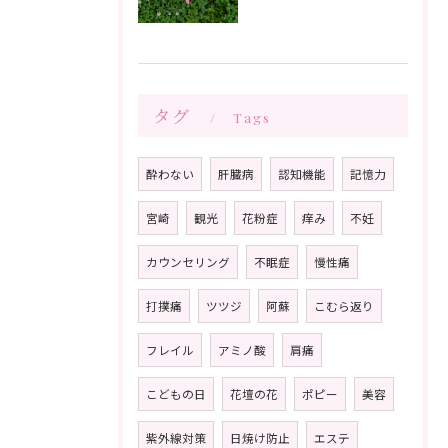
タグ
Tags
酔わない
肝臓病
認知機能
記憶力
宮崎
観光
花粉症
痒み
不妊
カウンセリング
不眠症
慢性痛
打撲痛
ツツジ
阿蘇
こむら返り
フレイル
アミノ酸
肩痛
こどもの日
花壇の花
ポピー
美容
紫外線対策
日焼け防止
エステ