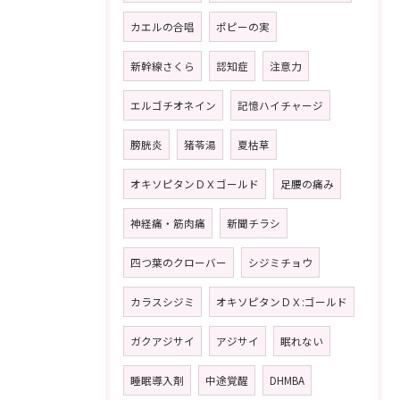
カエルの合唱
ポピーの実
新幹線さくら
認知症
注意力
エルゴチオネイン
記憶ハイチャージ
膀胱炎
猪苓湯
夏枯草
オキソピタンＤＸゴールド
足腰の痛み
神経痛・筋肉痛
新聞チラシ
四つ葉のクローバー
シジミチョウ
カラスシジミ
オキソピタンＤＸ:ゴールド
ガクアジサイ
アジサイ
眠れない
睡眠導入剤
中途覚醒
DHMBA