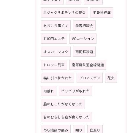
クジャクサボテン？の花🌻
坐骨神経痛
あちこち痛くて
美容相談会
1100円エステ
VCローション
オスカーマスク
南阿蘇鉄道
トロッコ列車
南阿蘇鉄道全線開通
猫に引っ掛かれた
プロアスゲン
花火
肉離れ
ピリピリが取れた
脇のしこりがなくなった
昔のむち打ち症が良くなった
帯状疱疹の痛み
眠り
血巡り