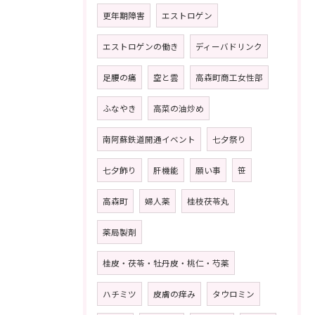
更年期障害
エストロゲン
エストロゲンの働き
ディーバドリンク
足腰の痛
空と雲
高森町商工女性部
ふなやき
高菜の油炒め
南阿蘇鉄道開通イベント
七夕祭り
七夕飾り
肝機能
願い事
笹
高森町
婦人薬
桂枝茯苓丸
薬局製剤
桂皮・茯苓・牡丹皮・桃仁・芍薬
ハチミツ
皮膚の痒み
タウロミン