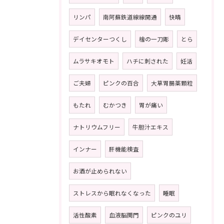
リンパ
南阿蘇鉄道線線開通
快晴
デイセンターつくし
檜の一刀彫
とら
ムラサキオモト
ハチに刺された
妊活
ご夫婦
ピンクの百合
大草胃腸薬顆粒
もたれ
むかつき
胃が痛い
ナトリウムフリー
牛胆汁エキス
インナー
肝機能検査
お酒が止められない
ストレスから眠れなくなった
睡眠
活性酸素
血液脳関門
ピンクのユリ