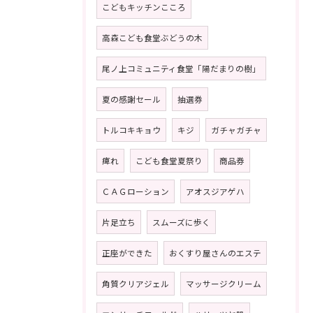
こどもキッチンこころ
高森こども食堂ぶどうの木
尾ノ上コミュニティ食堂「陽だまりの樹」
夏の感謝セール
抽選券
トルコキキョウ
キジ
ガチャガチャ
痺れ
こども食堂夏祭り
商品券
ＣＡＧローション
アオスジアゲハ
片足立ち
スムーズに歩く
正座ができた
おくすり屋さんのエステ
角質クリアジェル
マッサージクリーム