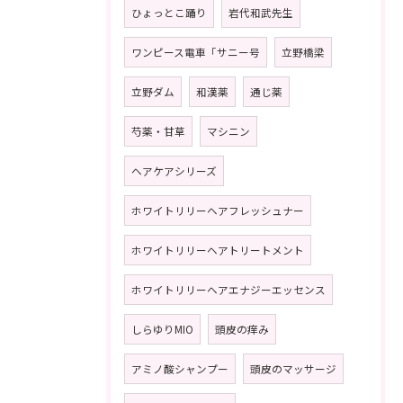
ひょっとこ踊り
岩代和武先生
ワンピース電車「サニー号
立野橋梁
立野ダム
和漢薬
通じ薬
芍薬・甘草
マシニン
ヘアケアシリーズ
ホワイトリリーヘアフレッシュナー
ホワイトリリーヘアトリートメント
ホワイトリリーヘアエナジーエッセンス
しらゆりMIO
頭皮の痒み
アミノ酸シャンプー
頭皮のマッサージ