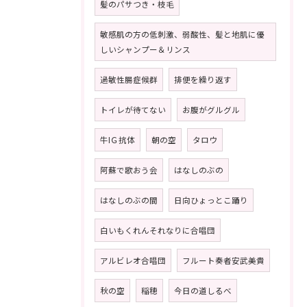
髪のパサつき・枝毛
敏感肌の方の低刺激、弱酸性、髪と地肌に優
しいシャンプー＆リンス
過敏性腸症候群
排便を繰り返す
トイレが待てない
お腹がグルグル
牛IＧ抗体
朝の空
タロウ
阿蘇で歌おう会
はなしのぶの
はなしのぶの間
日向ひょっとこ踊り
白いもくれんそれなりに合唱団
アルビレオ合唱団
フルート奏者安武美貴
秋の空
稲穂
今日の道しるべ