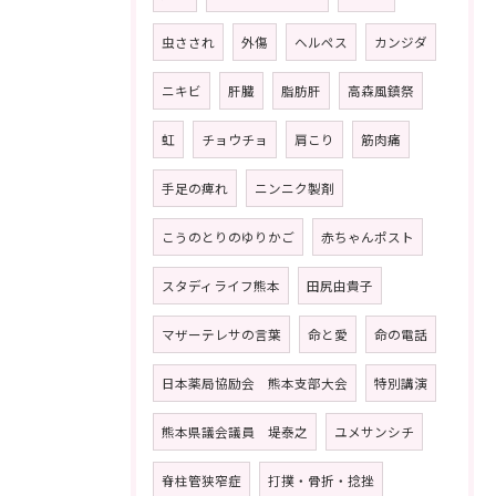
虫さされ
外傷
ヘルペス
カンジダ
ニキビ
肝臓
脂肪肝
高森風鎮祭
虹
チョウチョ
肩こり
筋肉痛
手足の痺れ
ニンニク製剤
こうのとりのゆりかご
赤ちゃんポスト
スタディライフ熊本
田尻由貴子
マザーテレサの言葉
命と愛
命の電話
日本薬局協励会 熊本支部大会
特別講演
熊本県議会議員 堤泰之
ユメサンシチ
脊柱管狭窄症
打撲・骨折・捻挫