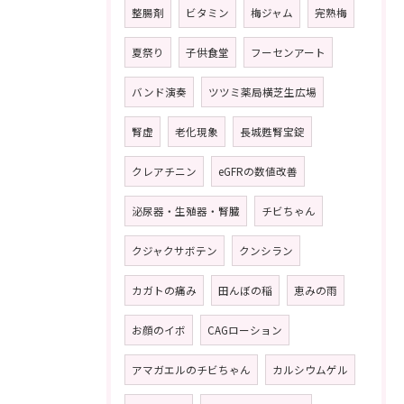
整腸剤
ビタミン
梅ジャム
完熟梅
夏祭り
子供食堂
フーセンアート
バンド演奏
ツツミ薬局横芝生広場
腎虚
老化現象
長城甦腎宝錠
クレアチニン
eGFRの数値改善
泌尿器・生殖器・腎臓
チビちゃん
クジャクサボテン
クンシラン
カガトの痛み
田んぼの稲
恵みの雨
お顔のイボ
CAGローション
アマガエルのチビちゃん
カルシウムゲル