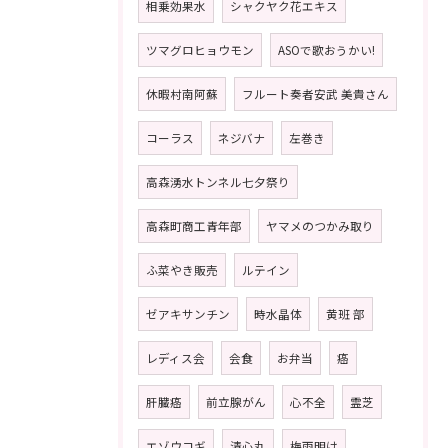
相乗効果水
シャクヤク花エキス
ツマグロヒョウモン
ASOで歌おうかい!
休暇村南阿蘇
フルート奏者安武 美貴さん
コーラス
ネジバナ
左巻き
高森湧水トンネル七夕祭り
高森町商工青年部
ヤマメのつかみ取り
ふ菜やき販売
ルテイン
ゼアキサンチン
時水晶体
黄班 部
レディス会
会食
お弁当
癌
肝臓癌
前立腺がん
心不全
霊芝
エゾウコギ
清心丸
梅雨明け