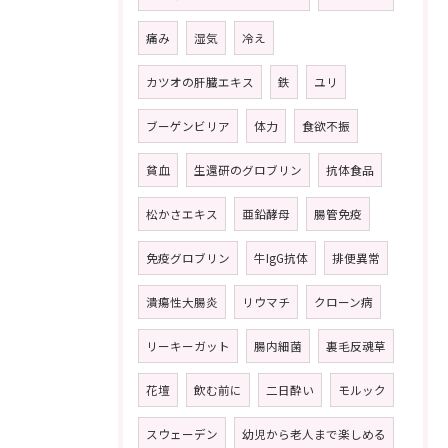
痛み
湿気
冷え
カツオの肝臓エキス
鉄
ユリ
ブーゲンビリア
体力
食欲不振
貧血
生還研のグロブリン
抗体食品
松かさエキス
亜鉛酵母
腸管免疫
免疫グロブリン
牛IgG抗体
排便異常
潰瘍性大腸炎
リウマチ
クローン病
リーキーガット
腸内細菌
裏毛反魂草
花壇
飲む前に
二日酔い
モルック
スウェーデン
幼児から老人まで楽しめる