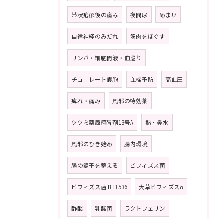
帯状疱疹後の痛み
夜間尿
めまい
自律神経のみだれ
筋肉をほぐす
リンパ・細胞間液・血巡り
チョコレート嚢胞
血栓予防
高血圧
痺れ・痛み
風邪の特効薬
ツツミ薬局感冒剤13号A
熱・鼻水
風邪のひき始め
腸内環境
腸の調子を整える
ビフィズス菌
ビフィズス菌ＢＢ536
大草ビフィズスα
酢酸
乳酸菌
ラクトフェリン