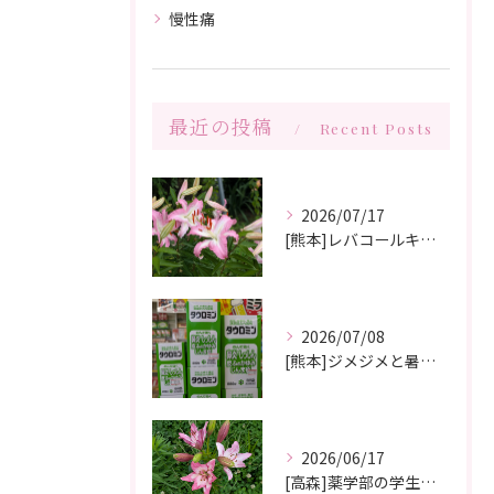
慢性痛
最近の投稿
Recent Posts
2026/07/17
[熊本]レバコールキャンペーン＆ガチャガチャ抽選会やっています‼️
2026/07/08
[熊本]ジメジメと暑い夏痒くてたまらない、皮膚炎が治らない、蕁麻疹が出やすくて悩んでいる方いませんか⁉️タウロミン錠でいつの間にか治ってしまったと大好評です💞
2026/06/17
[高森]薬学部の学生さんが薬局製剤の実習にきてくれました✨桂枝茯苓丸つくり楽しかった!と帰って行きました☺️