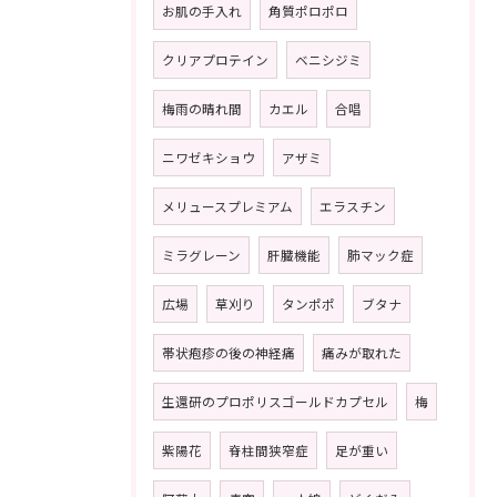
お肌の手入れ
角質ポロポロ
クリアプロテイン
ベニシジミ
梅雨の晴れ間
カエル
合唱
ニワゼキショウ
アザミ
メリュースプレミアム
エラスチン
ミラグレーン
肝臓機能
肺マック症
広場
草刈り
タンポポ
ブタナ
帯状疱疹の後の神経痛
痛みが取れた
生還研のプロポリスゴールドカプセル
梅
紫陽花
脊柱間狭窄症
足が重い