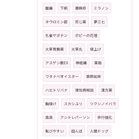
腹痛
下痢
蕁麻疹
ミラノン
タウロミン錠
煎じ薬
夢三七
孔雀サボテン
ポピーの花壇
大草胃腸薬
大草丸
値上げ
アスゲン散EX
神経痛
薬局
ワタナベオイスター
薬師如来
ハエトリバナ
慢性病相談
漢方薬
胸焼け
スカシユリ
ツクシノイバラ
高森
アシトレパーソン
歩行強化
転びやすい
田んぼ
人間ドッグ