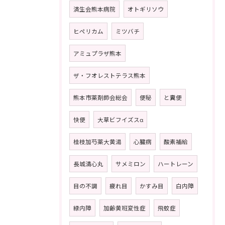
済生会熊本病院
オトギリソウ
ヒペリカム
ミツバチ
アミュプラザ熊本
ザ・フオレストテラス熊本
熊本市薬剤師会総会
便秘
と糞便
快便
大草ビフイズスα
桂枝加芍薬大黄湯
心臓病
酸素補給
長城清心丸
サメミロン
ハートレーン
目の不調
疲れ目
かすみ目
白内障
緑内障
加齢黄班変性症
飛蚊症