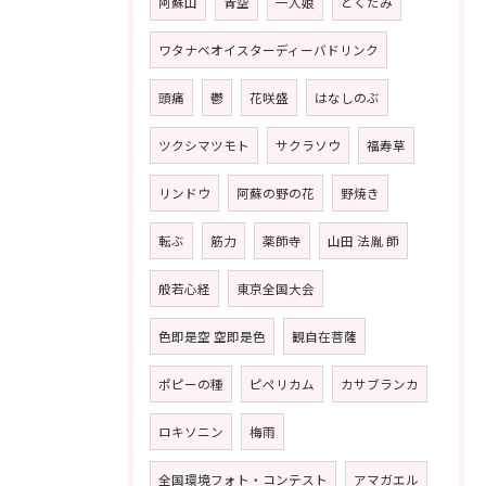
阿蘇山
青空
一人娘
どくだみ
ワタナベオイスターディーバドリンク
頭痛
鬱
花咲盛
はなしのぶ
ツクシマツモト
サクラソウ
福寿草
リンドウ
阿蘇の野の花
野焼き
転ぶ
筋力
薬師寺
山田 法胤 師
般若心経
東京全国大会
色即是空 空即是色
観自在菩薩
ポピーの種
ピペリカム
カサブランカ
ロキソニン
梅雨
全国環境フォト・コンテスト
アマガエル