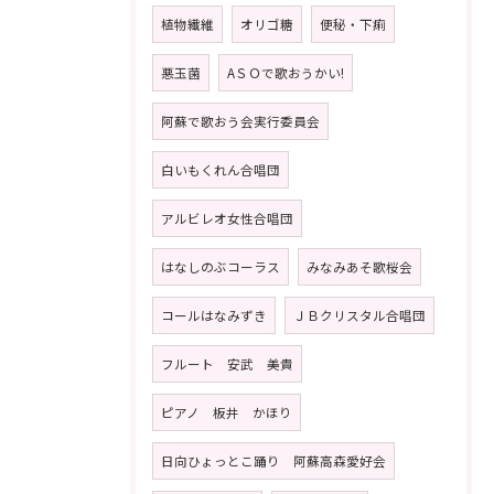
植物繊維
オリゴ糖
便秘・下痢
悪玉菌
AＳＯで歌おうかい!
阿蘇で歌おう会実行委員会
白いもくれん合唱団
アルビレオ女性合唱団
はなしのぶコーラス
みなみあそ歌桜会
コールはなみずき
ＪＢクリスタル合唱団
フルート 安武 美貴
ピアノ 板井 かほり
日向ひょっとこ踊り 阿蘇高森愛好会