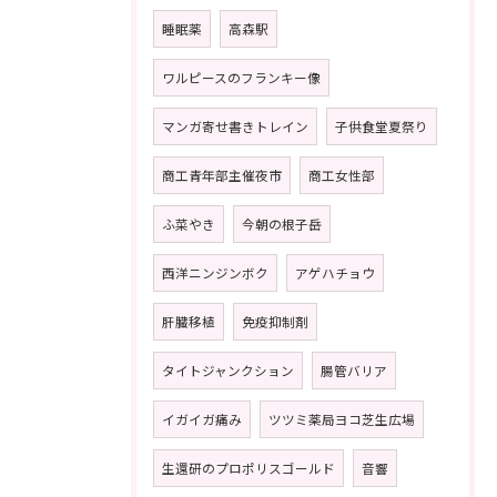
睡眠薬
高森駅
ワルピースのフランキー像
マンガ寄せ書きトレイン
子供食堂夏祭り
商工青年部主催夜市
商工女性部
ふ菜やき
今朝の根子岳
西洋ニンジンボク
アゲハチョウ
肝臓移植
免疫抑制剤
タイトジャンクション
腸管バリア
イガイガ痛み
ツツミ薬局ヨコ芝生広場
生還研のプロポリスゴールド
音響