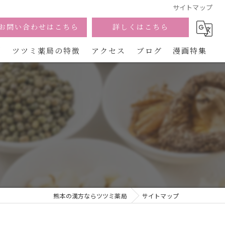
サイトマップ
お問い合わせはこちら
詳しくはこちら
問
ツツミ薬局の特徴
アクセス
ブログ
漫画特集
宮崎の漢方
美容
カウンセリング
不妊
慢性痛
熊本の漢方ならツツミ薬局
サイトマップ