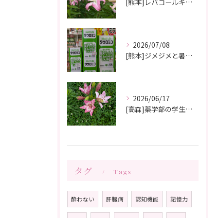
[熊本]レバコールキャンペーン＆ガチャガチャ抽選会やっています‼️
2026/07/08
[熊本]ジメジメと暑い夏痒くてたまらない、皮膚炎が治らない、蕁麻疹が出やすくて悩んでいる方いませんか⁉️タウロミン錠でいつの間にか治ってしまったと大好評です💞
2026/06/17
[高森]薬学部の学生さんが薬局製剤の実習にきてくれました✨桂枝茯苓丸つくり楽しかった!と帰って行きました☺️
タグ
Tags
酔わない
肝臓病
認知機能
記憶力