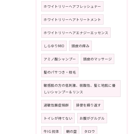
ホワイトリリーヘアフレッシュナー
ホワイトリリーヘアトリートメント
ホワイトリリーヘアエナジーエッセンス
しらゆりMIO
頭皮の痒み
アミノ酸シャンプー
頭皮のマッサージ
髪のパサつき・枝毛
敏感肌の方の低刺激、弱酸性、髪と地肌に優
しいシャンプー＆リンス
過敏性腸症候群
排便を繰り返す
トイレが待てない
お腹がグルグル
牛IＧ抗体
朝の空
タロウ