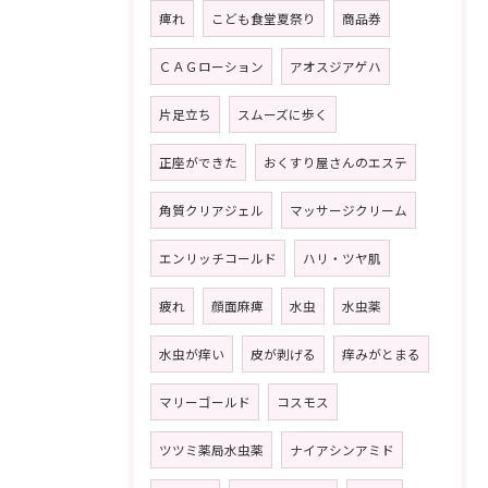
痺れ
こども食堂夏祭り
商品券
ＣＡＧローション
アオスジアゲハ
片足立ち
スムーズに歩く
正座ができた
おくすり屋さんのエステ
角質クリアジェル
マッサージクリーム
エンリッチコールド
ハリ・ツヤ肌
疲れ
顔面麻痺
水虫
水虫薬
水虫が痒い
皮が剥げる
痒みがとまる
マリーゴールド
コスモス
ツツミ薬局水虫薬
ナイアシンアミド