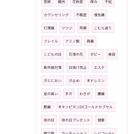
宮崎
観光
花粉症
痒み
不妊
カウンセリング
不眠症
慢性痛
打撲痛
ツツジ
阿蘇
こむら返り
フレイル
アミノ酸
肩痛
こどもの日
花壇の花
ポピー
美容
紫外線対策
日焼け防止
エステ
汗とにおい
汗止め
オドレミン
足の臭い
手汗
わきが
腰痛
膝痛
オキソピタンDXゴールドカプセル
母の日
母の日プレゼント
健康
贈り物
カーネーション
レバコールα