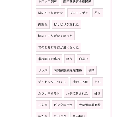
トロッコ列車
南阿蘇鉄道全線開通
猫に引っ掛かれた
プロアスゲン
花火
肉離れ
ピリピリが取れた
脇のしこりがなくなった
昔のむち打ち症が良くなった
帯状疱疹の痛み
眠り
血巡り
リンパ
南阿蘇鉄道線線開通
快晴
デイセンターつくし
檜の一刀彫
とら
ムラサキオモト
ハチに刺された
妊活
ご夫婦
ピンクの百合
大草胃腸薬顆粒
もたれ
むかつき
胃が痛い