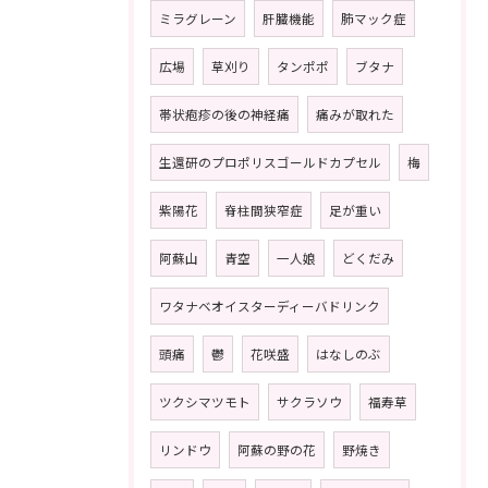
ミラグレーン
肝臓機能
肺マック症
広場
草刈り
タンポポ
ブタナ
帯状疱疹の後の神経痛
痛みが取れた
生還研のプロポリスゴールドカプセル
梅
紫陽花
脊柱間狭窄症
足が重い
阿蘇山
青空
一人娘
どくだみ
ワタナベオイスターディーバドリンク
頭痛
鬱
花咲盛
はなしのぶ
ツクシマツモト
サクラソウ
福寿草
リンドウ
阿蘇の野の花
野焼き