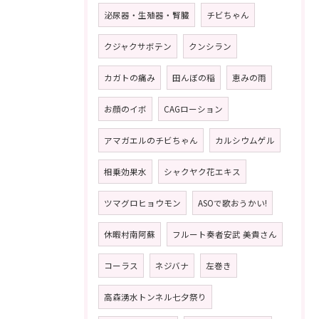
泌尿器・生殖器・腎臓
チビちゃん
クジャクサボテン
クンシラン
カガトの痛み
田んぼの稲
恵みの雨
お顔のイボ
CAGローション
アマガエルのチビちゃん
カルシウムゲル
相乗効果水
シャクヤク花エキス
ツマグロヒョウモン
ASOで歌おうかい!
休暇村南阿蘇
フルート奏者安武 美貴さん
コーラス
ネジバナ
左巻き
高森湧水トンネル七夕祭り