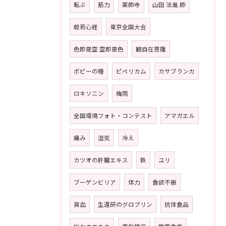
転ぶ
筋力
薬師寺
山田 法胤 師
般若心経
東京全国大会
色即是空 空即是色
観自在菩薩
ポピーの種
ピペリカム
カサブランカ
ロキソニン
梅雨
全国環境フォト・コンテスト
アマガエル
痛み
湿気
冷え
カツオの肝臓エキス
鉄
ユリ
ブーゲンビリア
体力
食欲不振
貧血
生還研のグロブリン
抗体食品