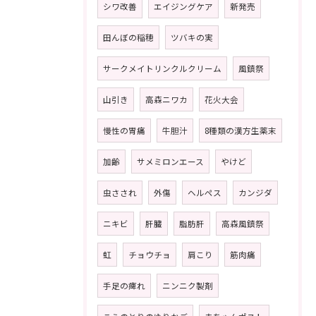
シワ改善
エイジングケア
新発売
田んぼの稲穂
ツバキの実
サークメイトリンクルクリーム
風鎮祭
山引き
高森ニワカ
花火大会
慢性の胃痛
牛胆汁
8種類の漢方生薬末
加齢
サメミロンエース
やけど
虫さされ
外傷
ヘルペス
カンジダ
ニキビ
肝臓
脂肪肝
高森風鎮祭
虹
チョウチョ
肩こり
筋肉痛
手足の痺れ
ニンニク製剤