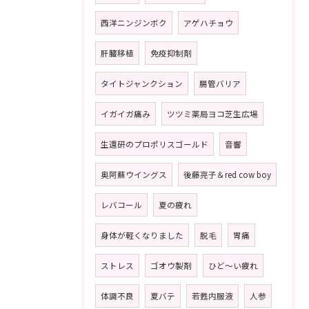
西洋ニンジンボク
アゲハチョウ
肝臓移植
免疫抑制剤
タイトジャンクション
腸管バリア
イガイガ痛み
ツツミ薬局ヨコ芝生広場
生還研のプロポリスゴールド
音響
奥阿蘇ウイングス
後藤亮子＆red cow boy
レバコール
夏の疲れ
身体が軽くなりました
脱毛
胃痛
ストレス
ゴオウ製剤
ひど〜い疲れ
体調不良
夏バテ
若甦内服液
人参