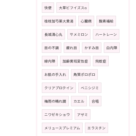
快便
大草ビフイズスα
桂枝加芍薬大黄湯
心臓病
酸素補給
長城清心丸
サメミロン
ハートレーン
目の不調
疲れ目
かすみ目
白内障
緑内障
加齢黄班変性症
飛蚊症
お肌の手入れ
角質ポロポロ
クリアプロテイン
ベニシジミ
梅雨の晴れ間
カエル
合唱
ニワゼキショウ
アザミ
メリュースプレミアム
エラスチン