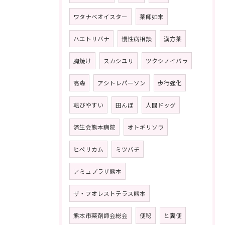
ワタナベオイスター
薬師如来
ハエトリバナ
慢性病相談
漢方薬
胸焼け
スカシユリ
ツクシノイバラ
高森
アシトレパーソン
歩行強化
転びやすい
田んぼ
人間ドッグ
済生会熊本病院
オトギリソウ
ヒペリカム
ミツバチ
アミュプラザ熊本
ザ・フオレストテラス熊本
熊本市薬剤師会総会
便秘
と糞便