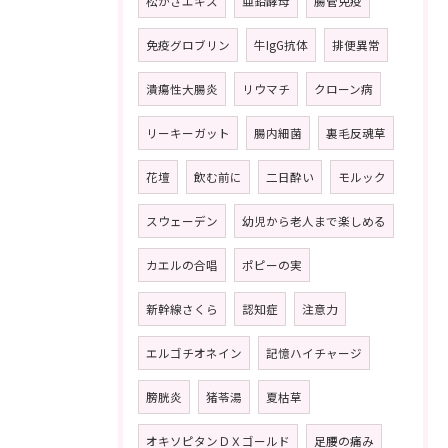
松かさエキス
亜鉛酵母
腸管免疫
免疫グロブリン
牛IgG抗体
排便異常
潰瘍性大腸炎
リウマチ
クローン病
リーキーガット
腸内細菌
裏毛反魂草
花壇
飲む前に
二日酔い
モルック
スウェーデン
幼児から老人まで楽しめる
カエルの合唱
ポピーの実
新幹線さくら
認知症
注意力
エルゴチオネイン
記憶ハイチャージ
膀胱炎
猪苓湯
夏枯草
オキソピタンＤＸゴールド
足腰の痛み