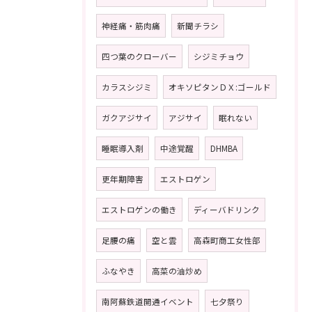
神経痛・筋肉痛
新聞チラシ
四つ葉のクローバー
シジミチョウ
カラスシジミ
オキソピタンＤＸ:ゴールド
ガクアジサイ
アジサイ
眠れない
睡眠導入剤
中途覚醒
DHMBA
更年期障害
エストロゲン
エストロゲンの働き
ディーバドリンク
足腰の痛
空と雲
高森町商工女性部
ふなやき
高菜の油炒め
南阿蘇鉄道開通イベント
七夕祭り