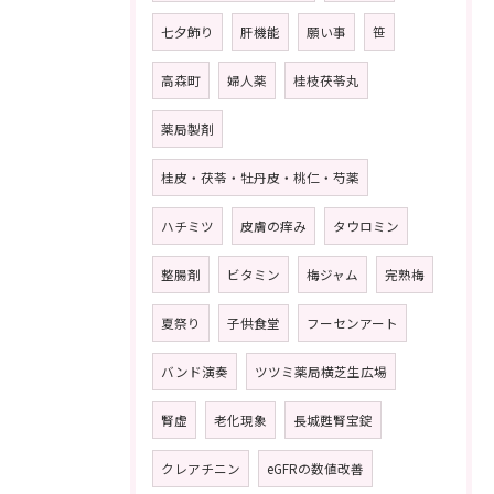
七夕飾り
肝機能
願い事
笹
高森町
婦人薬
桂枝茯苓丸
薬局製剤
桂皮・茯苓・牡丹皮・桃仁・芍薬
ハチミツ
皮膚の痒み
タウロミン
整腸剤
ビタミン
梅ジャム
完熟梅
夏祭り
子供食堂
フーセンアート
バンド演奏
ツツミ薬局横芝生広場
腎虚
老化現象
長城甦腎宝錠
クレアチニン
eGFRの数値改善