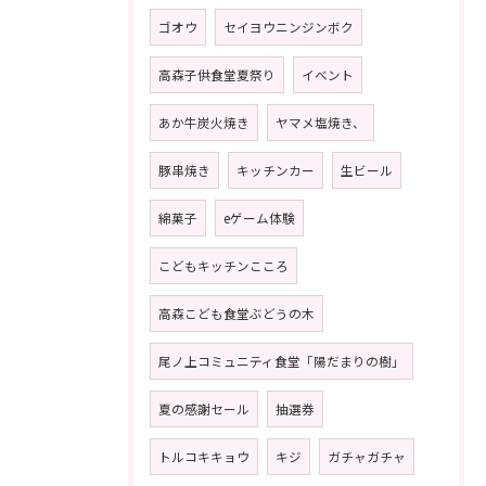
ゴオウ
セイヨウニンジンボク
高森子供食堂夏祭り
イベント
あか牛炭火焼き
ヤマメ塩焼き、
豚串焼き
キッチンカー
生ビール
綿菓子
eゲーム体験
こどもキッチンこころ
高森こども食堂ぶどうの木
尾ノ上コミュニティ食堂「陽だまりの樹」
夏の感謝セール
抽選券
トルコキキョウ
キジ
ガチャガチャ