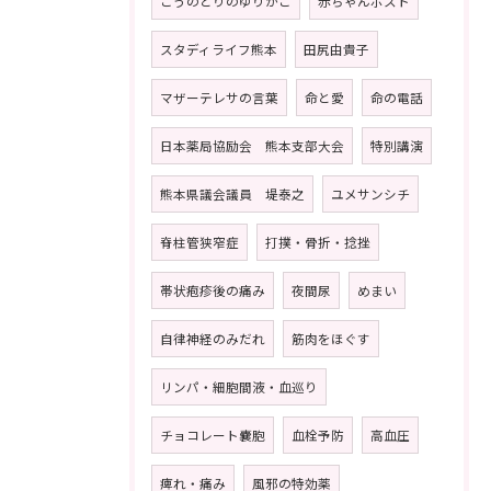
こうのとりのゆりかご
赤ちゃんポスト
スタディライフ熊本
田尻由貴子
マザーテレサの言葉
命と愛
命の電話
日本薬局協励会 熊本支部大会
特別講演
熊本県議会議員 堤泰之
ユメサンシチ
脊柱管狭窄症
打撲・骨折・捻挫
帯状疱疹後の痛み
夜間尿
めまい
自律神経のみだれ
筋肉をほぐす
リンパ・細胞間液・血巡り
チョコレート嚢胞
血栓予防
高血圧
痺れ・痛み
風邪の特効薬