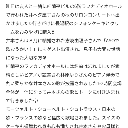
昨日は友人と一緒に紅蘭亭ビルの6階ラフカディオホール
で行われた井本夕厘子さんの秋のサロンコンサートへ出
かけました✨行きがけに長陽駅のシフォンケーキとクリ
ームをおみやげに購入❣️
井本さんは８月に結婚された志岐由理子さんで「ASOで
歌おうかい！」にもゲスト出演され、息子も大変お世話
になった大切な方💖
紅蘭亭のラフカディオホールには名前は忘れましたが素
晴らしいピアノが設置され林原ゆりさんのピアノ伴奏で
丸い柔らかな井本さんの歌が披露されました✨2時間会場
全体が一体になって井本さんの歌とトークに引き込まれ
て行きました🙂
モーツァルト・シューベルト・シュトラウス・日本の
歌・フランスの歌など幅広く歌唱されました。スイスの
ケーキも振舞われ身も心も満たされ井本さんやお母様と