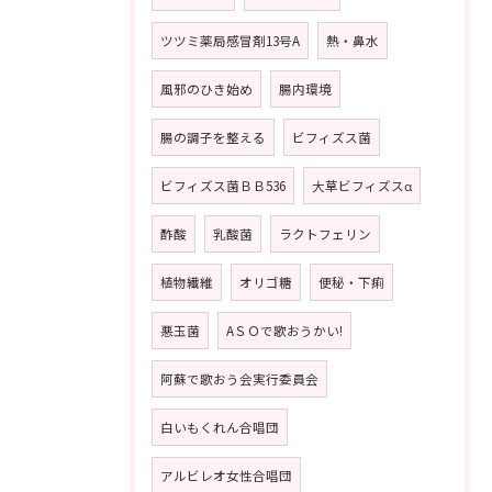
ツツミ薬局感冒剤13号A
熱・鼻水
風邪のひき始め
腸内環境
腸の調子を整える
ビフィズス菌
ビフィズス菌ＢＢ536
大草ビフィズスα
酢酸
乳酸菌
ラクトフェリン
植物繊維
オリゴ糖
便秘・下痢
悪玉菌
AＳＯで歌おうかい!
阿蘇で歌おう会実行委員会
白いもくれん合唱団
アルビレオ女性合唱団