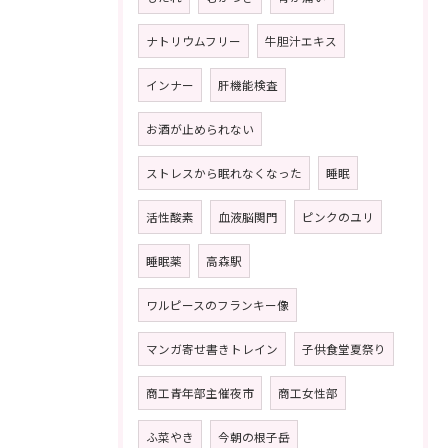
ナトリウムフリー
牛胆汁エキス
インナー
肝機能検査
お酒が止められない
ストレスから眠れなくなった
睡眠
活性酸素
血液脳関門
ピンクのユリ
睡眠薬
高森駅
ワルピースのフランキー像
マンガ寄せ書きトレイン
子供食堂夏祭り
商工青年部主催夜市
商工女性部
ふ菜やき
今朝の根子岳