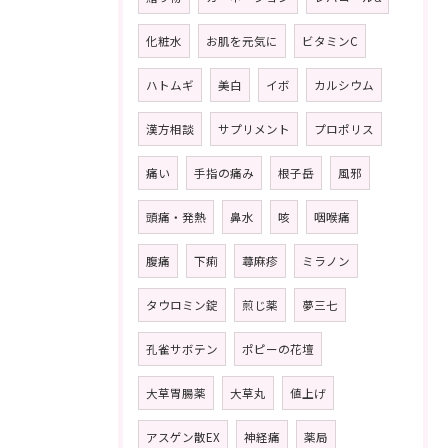
化粧水
お肌を元気に
ビタミンC
ハトムギ
美白
イボ
カルシウム
漢方相談
サプリメント
プロポリス
痛い
手指の痛み
根子岳
風邪
頭痛・発熱
鼻水
咳
咽喉痛
腹痛
下痢
蕁麻疹
ミラノン
タウロミン錠
煎じ薬
夢三七
孔雀サボテン
ポピーの花壇
大草胃腸薬
大草丸
値上げ
アスゲン散EX
神経痛
薬局