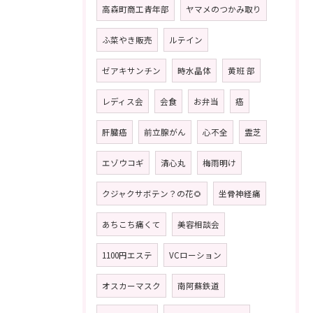
高森町商工青年部
ヤマメのつかみ取り
ふ菜やき販売
ルテイン
ゼアキサンチン
時水晶体
黄班 部
レディス会
会食
お弁当
癌
肝臓癌
前立腺がん
心不全
霊芝
エゾウコギ
清心丸
梅雨明け
クジャクサボテン？の花🌻
坐骨神経痛
あちこち痛くて
美容相談会
1100円エステ
VCローション
オスカーマスク
南阿蘇鉄道