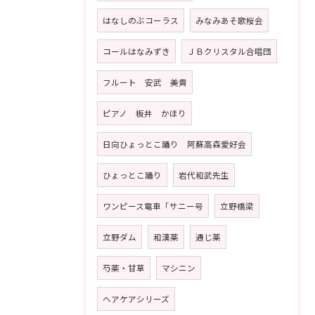
はなしのぶコーラス
みなみあそ歌桜会
コールはなみずき
ＪＢクリスタル合唱団
フルート 安武 美貴
ピアノ 板井 かほり
日向ひょっとこ踊り 阿蘇高森愛好会
ひょっとこ踊り
岩代和武先生
ワンピース電車「サニー号
立野橋梁
立野ダム
和漢薬
通じ薬
芍薬・甘草
マシニン
ヘアケアシリーズ