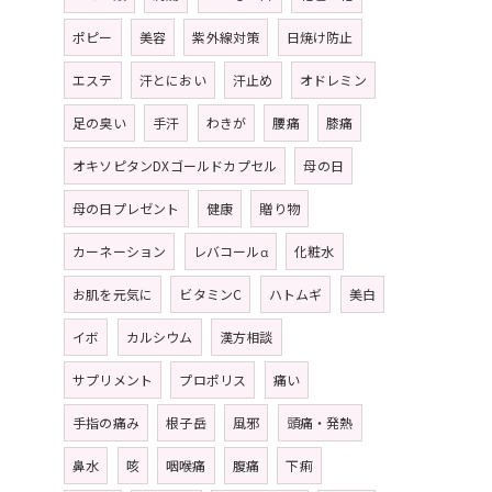
ポピー
美容
紫外線対策
日焼け防止
エステ
汗とにおい
汗止め
オドレミン
足の臭い
手汗
わきが
腰痛
膝痛
オキソピタンDXゴールドカプセル
母の日
母の日プレゼント
健康
贈り物
カーネーション
レバコールα
化粧水
お肌を元気に
ビタミンC
ハトムギ
美白
イボ
カルシウム
漢方相談
サプリメント
プロポリス
痛い
手指の痛み
根子岳
風邪
頭痛・発熱
鼻水
咳
咽喉痛
腹痛
下痢