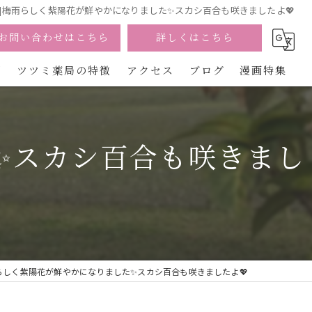
森]梅雨らしく紫陽花が鮮やかになりました✨スカシ百合も咲きましたよ💖
お問い合わせはこちら
詳しくはこちら
問
ツツミ薬局の特徴
アクセス
ブログ
漫画特集
宮崎の漢方
✨スカシ百合も咲きまし
美容
カウンセリング
不妊
慢性痛
雨らしく紫陽花が鮮やかになりました✨スカシ百合も咲きましたよ💖