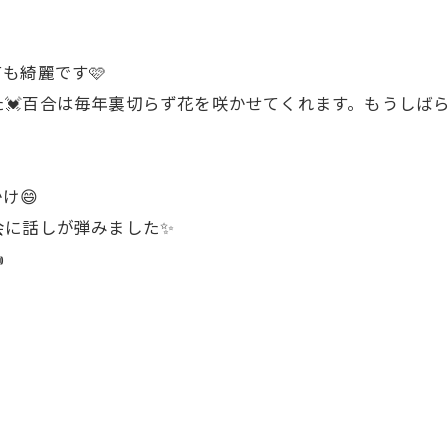
も綺麗です🩷
💓百合は毎年裏切らず花を咲かせてくれます。もうしば
け😄
会に話しが弾みました✨
