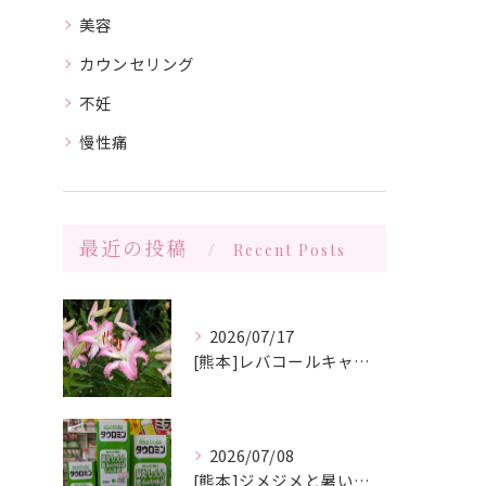
美容
カウンセリング
不妊
慢性痛
最近の投稿
Recent Posts
2026/07/17
[熊本]レバコールキャンペーン＆ガチャガチャ抽選会やっています‼️
2026/07/08
[熊本]ジメジメと暑い夏痒くてたまらない、皮膚炎が治らない、蕁麻疹が出やすくて悩んでいる方いませんか⁉️タウロミン錠でいつの間にか治ってしまったと大好評です💞