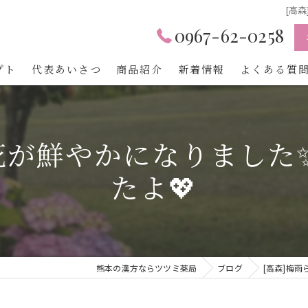
[高
0967-62-0258
プト
代表あいさつ
商品紹介
新着情報
よくある質
陽花が鮮やかになりました
たよ💖
熊本の漢方ならツツミ薬局
ブログ
[高森]梅