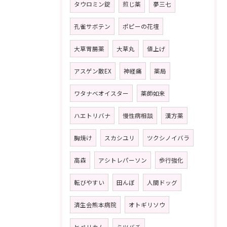
タウロミン錠
煎じ薬
夢三七
孔雀サボテン
ポピーの花壇
大草胃腸薬
大草丸
値上げ
アスゲン散EX
神経痛
薬局
ワタナベオイスター
薬師如来
ハエトリバナ
慢性病相談
漢方薬
胸焼け
スカシユリ
ツクシノイバラ
高森
アシトレパーソン
歩行強化
転びやすい
田んぼ
人間ドッグ
済生会熊本病院
オトギリソウ