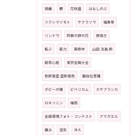
頭痛
鬱
花咲盛
はなしのぶ
ツクシマツモト
サクラソウ
福寿草
リンドウ
阿蘇の野の花
野焼き
転ぶ
筋力
薬師寺
山田 法胤 師
般若心経
東京全国大会
色即是空 空即是色
観自在菩薩
ポピーの種
ピペリカム
カサブランカ
ロキソニン
梅雨
全国環境フォト・コンテスト
アマガエル
痛み
湿気
冷え