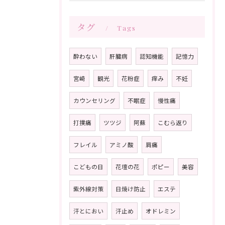
タグ
Tags
酔わない
肝臓病
認知機能
記憶力
宮崎
観光
花粉症
痒み
不妊
カウンセリング
不眠症
慢性痛
打撲痛
ツツジ
阿蘇
こむら返り
フレイル
アミノ酸
肩痛
こどもの日
花壇の花
ポピー
美容
紫外線対策
日焼け防止
エステ
汗とにおい
汗止め
オドレミン