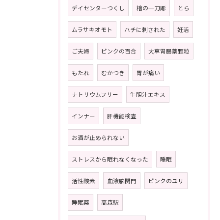
デイセンターつくし
檜の一刀彫
とら
ムラサキオモト
ハチに刺された
妊活
ご夫婦
ピンクの百合
大草胃腸薬顆粒
もたれ
むかつき
胃が痛い
ナトリウムフリー
牛胆汁エキス
インナー
肝機能検査
お酒が止められない
ストレスから眠れなくなった
睡眠
活性酸素
血液脳関門
ピンクのユリ
睡眠薬
高森駅