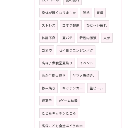
レバコール
夏の疲れ
身体が軽くなりました
脱毛
胃痛
ストレス
ゴオウ製剤
ひど〜い疲れ
体調不良
夏バテ
若甦内服液
人参
ゴオウ
セイヨウニンジンボク
高森子供食堂夏祭り
イベント
あか牛炭火焼き
ヤマメ塩焼き、
豚串焼き
キッチンカー
生ビール
綿菓子
eゲーム体験
こどもキッチンこころ
高森こども食堂ぶどうの木