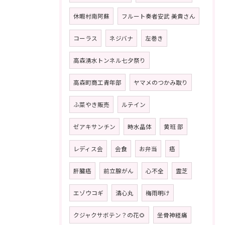
休暇村南阿蘇
フルート奏者安武 美貴さん
コーラス
ネジバナ
左巻き
高森湧水トンネル七夕祭り
高森町商工青年部
ヤマメのつかみ取り
ふ菜やき販売
ルテイン
ゼアキサンチン
時水晶体
黄班 部
レディス会
会食
お弁当
癌
肝臓癌
前立腺がん
心不全
霊芝
エゾウコギ
清心丸
梅雨明け
クジャクサボテン？の花🌻
坐骨神経痛