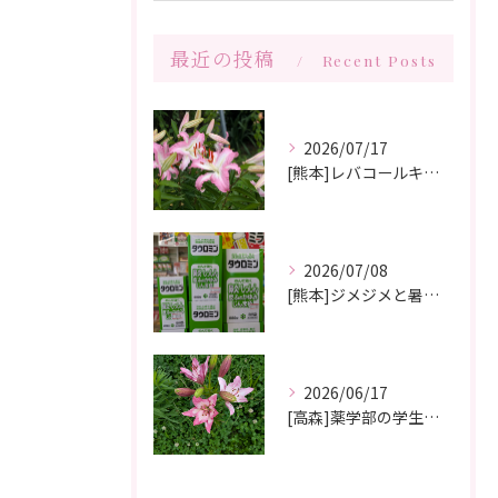
最近の投稿
Recent Posts
2026/07/17
[熊本]レバコールキャンペーン＆ガチャガチャ抽選会やっています‼️
2026/07/08
[熊本]ジメジメと暑い夏痒くてたまらない、皮膚炎が治らない、蕁麻疹が出やすくて悩んでいる方いませんか⁉️タウロミン錠でいつの間にか治ってしまったと大好評です💞
2026/06/17
[高森]薬学部の学生さんが薬局製剤の実習にきてくれました✨桂枝茯苓丸つくり楽しかった!と帰って行きました☺️