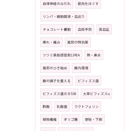
自律神経のみだれ
筋肉をほぐす
リンパ・細胞間液・血巡り
チョコレート嚢胞
血栓予防
高血圧
痺れ・痛み
風邪の特効薬
ツツミ薬局感冒剤13号A
熱・鼻水
風邪のひき始め
腸内環境
腸の調子を整える
ビフィズス菌
ビフィズス菌ＢＢ536
大草ビフィズスα
酢酸
乳酸菌
ラクトフェリン
植物繊維
オリゴ糖
便秘・下痢