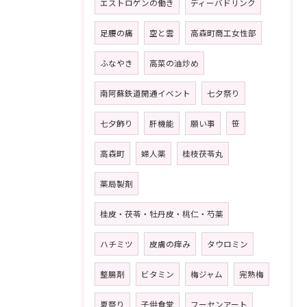
エストロゲンの働き
ディーバドリンク
足腰の痛
空と雲
高森町商工女性部
ふなやき
高菜の油炒め
南阿蘇鉄道開通イベント
七夕祭り
七夕飾り
肝機能
願い事
笹
高森町
婦人薬
桂枝茯苓丸
薬局製剤
桂皮・茯苓・牡丹皮・桃仁・芍薬
ハチミツ
皮膚の痒み
タウロミン
整腸剤
ビタミン
梅ジャム
完熟梅
夏祭り
子供食堂
フーセンアート