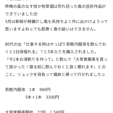
昨晩の嵐のなす技か牧草畑は荒れ狂った風の芸術作品が
できていました😍
5月は新緑が綺麗だし風も気持ちよく外に出かけようって
思いますよね☺️でも肌寒く春の装いはできません。
80代の女「仕事する時はやっぱり若甦内服液を飲んでお
くと1日頑張れる」？と5本入りを購入されました。
「今1本お湯割りを作って」と飲んで「大草胃腸薬を買っ
て良かった！寝る前に飲んでおくと良く眠れます」との
こと。リュックを背負って颯爽と帰って行かれました☺️
若甦内服液 1本 660円
5本＋1本 3300円
大草胃腸薬顆粒 22包 1,540円