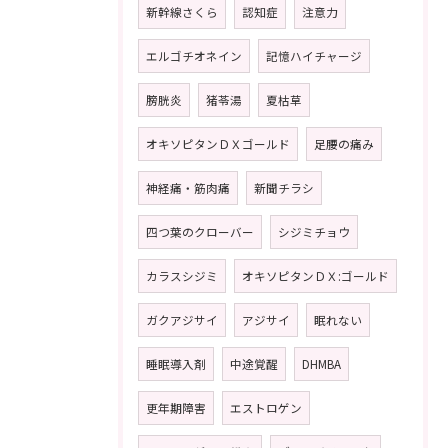
新幹線さくら
認知症
注意力
エルゴチオネイン
記憶ハイチャージ
膀胱炎
猪苓湯
夏枯草
オキソピタンＤＸゴールド
足腰の痛み
神経痛・筋肉痛
新聞チラシ
四つ葉のクローバー
シジミチョウ
カラスシジミ
オキソピタンＤＸ:ゴールド
ガクアジサイ
アジサイ
眠れない
睡眠導入剤
中途覚醒
DHMBA
更年期障害
エストロゲン