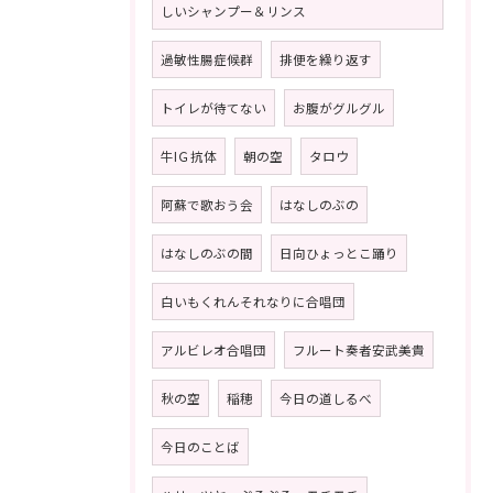
しいシャンプー＆リンス
過敏性腸症候群
排便を繰り返す
トイレが待てない
お腹がグルグル
牛IＧ抗体
朝の空
タロウ
阿蘇で歌おう会
はなしのぶの
はなしのぶの間
日向ひょっとこ踊り
白いもくれんそれなりに合唱団
アルビレオ合唱団
フルート奏者安武美貴
秋の空
稲穂
今日の道しるべ
今日のことば