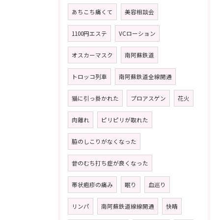
あちこち痛くて
美容相談会
1100円エステ
VCローション
オスカーマスク
南阿蘇鉄道
トロッコ列車
南阿蘇鉄道全線開通
猫に引っ掛かれた
プロアスゲン
花火
肉離れ
ピリピリが取れた
脇のしこりがなくなった
昔のむち打ち症が良くなった
帯状疱疹の痛み
眠り
血巡り
リンパ
南阿蘇鉄道線線開通
快晴