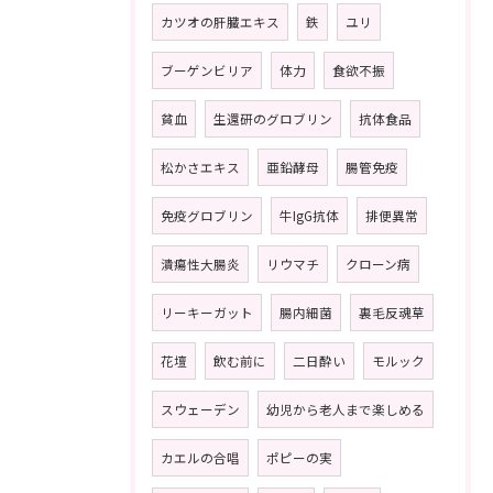
カツオの肝臓エキス
鉄
ユリ
ブーゲンビリア
体力
食欲不振
貧血
生還研のグロブリン
抗体食品
松かさエキス
亜鉛酵母
腸管免疫
免疫グロブリン
牛IgG抗体
排便異常
潰瘍性大腸炎
リウマチ
クローン病
リーキーガット
腸内細菌
裏毛反魂草
花壇
飲む前に
二日酔い
モルック
スウェーデン
幼児から老人まで楽しめる
カエルの合唱
ポピーの実