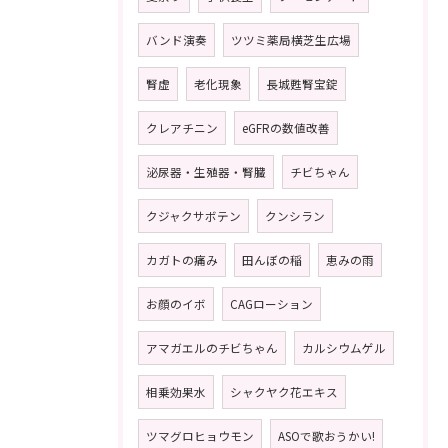
バンド演奏
ツツミ薬局横芝生広場
腎虚
老化現象
長城甦腎宝錠
クレアチニン
eGFRの数値改善
泌尿器・生殖器・腎臓
チビちゃん
クジャクサボテン
クンシラン
カガトの痛み
田んぼの稲
恵みの雨
お顔のイボ
CAGローション
アマガエルのチビちゃん
カルシウムゲル
相乗効果水
シャクヤク花エキス
ツマグロヒョウモン
ASOで歌おうかい!