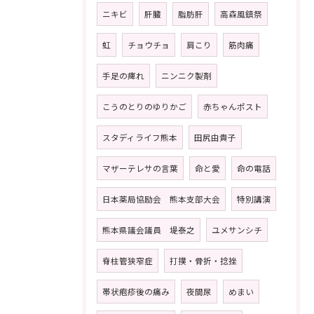
ニキビ
肝臓
脂肪肝
高森風鎮祭
虹
チョウチョ
肩こり
筋肉痛
手足の痺れ
ニンニク製剤
こうのとりのゆりかご
赤ちゃんポスト
スタディライフ熊本
田尻由貴子
マザーテレサの言葉
命と愛
命の電話
日本薬局協励会 熊本支部大会
特別講演
熊本県議会議員 堤泰之
ユメサンシチ
脊柱管狭窄症
打撲・骨折・捻挫
帯状疱疹後の痛み
夜間尿
めまい