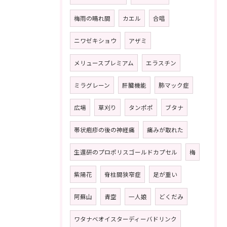
梅雨の晴れ間
カエル
合唱
ニワゼキショウ
アザミ
メリュースプレミアム
エラスチン
ミラグレーン
肝臓機能
肺マック症
広場
草刈り
タンポポ
ブタナ
帯状疱疹の後の神経痛
痛みが取れた
生還研のプロポリスゴールドカプセル
梅
紫陽花
脊柱間狭窄症
足が重い
阿蘇山
青空
一人娘
どくだみ
ワタナベオイスターディーバドリンク