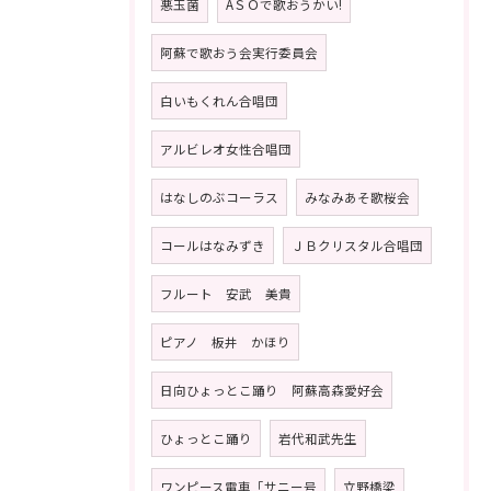
悪玉菌
AＳＯで歌おうかい!
阿蘇で歌おう会実行委員会
白いもくれん合唱団
アルビレオ女性合唱団
はなしのぶコーラス
みなみあそ歌桜会
コールはなみずき
ＪＢクリスタル合唱団
フルート 安武 美貴
ピアノ 板井 かほり
日向ひょっとこ踊り 阿蘇高森愛好会
ひょっとこ踊り
岩代和武先生
ワンピース電車「サニー号
立野橋梁