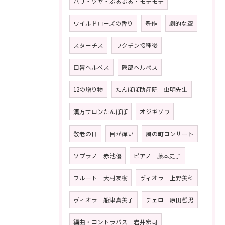
ハリ・ツヤ・ぷるぷる・モチモチ
ワイルドローズの香り
豊作
劇的な空
スターチス
ワクチン接種後
口唇ヘルペス
隠部ヘルペス
12の贈り物
たんぽぽ助産院 虫明先生
漢方サロンたんぽぽ
オジギソウ
敬老の日
目が痒い
風の町コンサート
ソプラノ 赤池優
ピアノ 藤本史子
フルート 大村友樹
ゥ゙ィオラ 上野美科
ゥ゙ィオラ 船津真美子
チェロ 原田哲男
編曲・コントラバス 岩井宏司