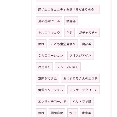
尾ノ上コミュニティ食堂「陽だまりの樹」
夏の感謝セール
抽選券
トルコキキョウ
キジ
ガチャガチャ
痺れ
こども食堂夏祭り
商品券
ＣＡＧローション
アオスジアゲハ
片足立ち
スムーズに歩く
正座ができた
おくすり屋さんのエステ
角質クリアジェル
マッサージクリーム
エンリッチコールド
ハリ・ツヤ肌
疲れ
顔面麻痺
水虫
水虫薬