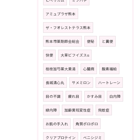
ヒペリカム
ミツバチ
アミュプラザ熊本
ザ・フオレストテラス熊本
熊本市薬剤師会総会
便秘
と糞便
快便
大草ビフイズスα
桂枝加芍薬大黄湯
心臓病
酸素補給
長城清心丸
サメミロン
ハートレーン
目の不調
疲れ目
かすみ目
白内障
緑内障
加齢黄班変性症
飛蚊症
お肌の手入れ
角質ポロポロ
クリアプロテイン
ベニシジミ