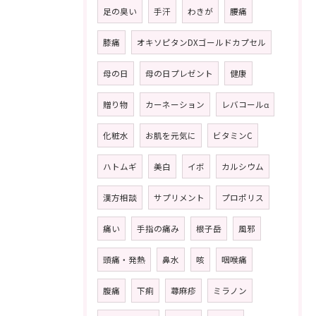
足の臭い
手汗
わきが
腰痛
膝痛
オキソピタンDXゴールドカプセル
母の日
母の日プレゼント
健康
贈り物
カーネーション
レバコールα
化粧水
お肌を元気に
ビタミンC
ハトムギ
美白
イボ
カルシウム
漢方相談
サプリメント
プロポリス
痛い
手指の痛み
根子岳
風邪
頭痛・発熱
鼻水
咳
咽喉痛
腹痛
下痢
蕁麻疹
ミラノン