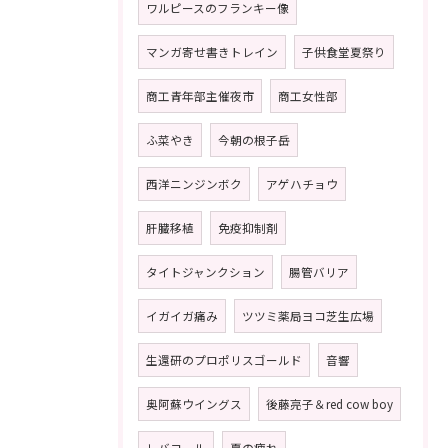
ワルピースのフランキー像
マンガ寄せ書きトレイン
子供食堂夏祭り
商工青年部主催夜市
商工女性部
ふ菜やき
今朝の根子岳
西洋ニンジンボク
アゲハチョウ
肝臓移植
免疫抑制剤
タイトジャンクション
腸管バリア
イガイガ痛み
ツツミ薬局ヨコ芝生広場
生還研のプロポリスゴールド
音響
奥阿蘇ウイングス
後藤亮子＆red cow boy