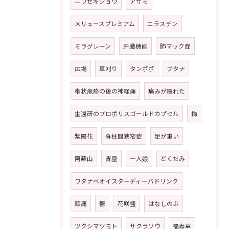
ニワゼキショウ
アザミ
メリュースプレミアム
エラスチン
ミラグレーン
肝臓機能
肺マック症
広場
草刈り
タンポポ
ブタナ
帯状疱疹の後の神経痛
痛みが取れた
生還研のプロポリスゴールドカプセル
梅
紫陽花
脊柱間狭窄症
足が重い
阿蘇山
青空
一人娘
どくだみ
ワタナベオイスターディーバドリンク
頭痛
鬱
花咲盛
はなしのぶ
ツクシマツモト
サクラソウ
福寿草