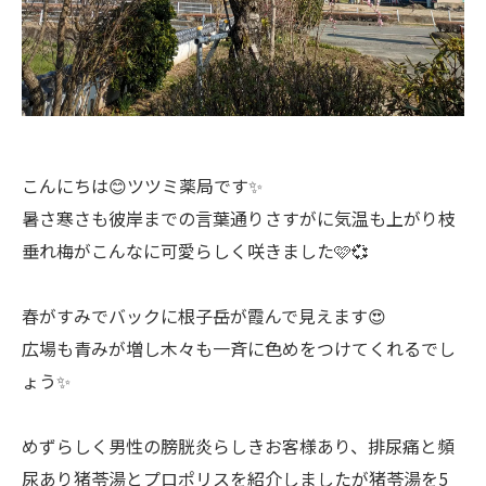
こんにちは😊ツツミ薬局です✨
暑さ寒さも彼岸までの言葉通りさすがに気温も上がり枝
垂れ梅がこんなに可愛らしく咲きました🩷💞
春がすみでバックに根子岳が霞んで見えます😍
広場も青みが増し木々も一斉に色めをつけてくれるでし
ょう✨
めずらしく男性の膀胱炎らしきお客様あり、排尿痛と頻
尿あり猪苓湯とプロポリスを紹介しましたが猪苓湯を5