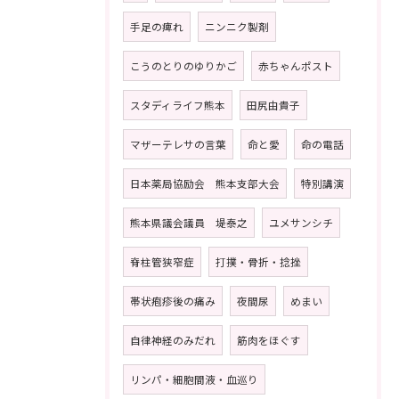
手足の痺れ
ニンニク製剤
こうのとりのゆりかご
赤ちゃんポスト
スタディライフ熊本
田尻由貴子
マザーテレサの言葉
命と愛
命の電話
日本薬局協励会 熊本支部大会
特別講演
熊本県議会議員 堤泰之
ユメサンシチ
脊柱管狭窄症
打撲・骨折・捻挫
帯状疱疹後の痛み
夜間尿
めまい
自律神経のみだれ
筋肉をほぐす
リンパ・細胞間液・血巡り