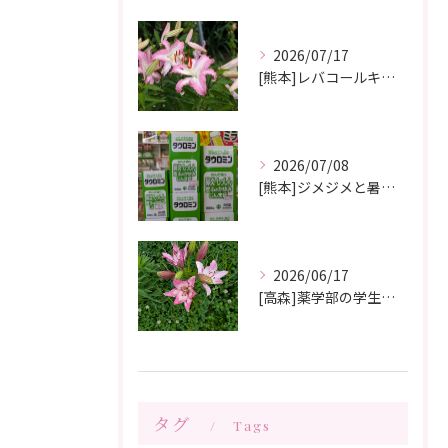
2026/07/17
[熊本]レバコールキャンペーン＆ガチャガチャ抽選会やっています‼️
2026/07/08
[熊本]ジメジメと暑い夏痒くてたまらない、皮膚炎が治らない、蕁麻疹が出やすくて悩んでいる方いませんか⁉️タウロミン錠でいつの間にか治ってしまったと大好評です💞
2026/06/17
[高森]薬学部の学生さんが薬局製剤の実習にきてくれました✨桂枝茯苓丸つくり楽しかった!と帰って行きました☺️
タグ
Tags