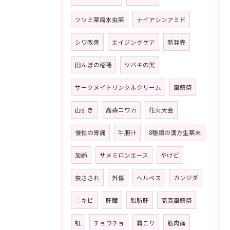
ツツミ薬局水虫薬
ナイアシンアミド
シワ改善
エイジングケア
新発売
田んぼの稲穂
ツバキの実
サークメイトリンクルクリーム
風鎮祭
山引き
高森ニワカ
花火大会
慢性の胃痛
牛胆汁
8種類の漢方生薬末
加齢
サメミロンエース
やけど
虫さされ
外傷
ヘルペス
カンジダ
ニキビ
肝臓
脂肪肝
高森風鎮祭
虹
チョウチョ
肩こり
筋肉痛