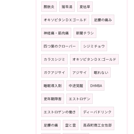
膀胱炎
猪苓湯
夏枯草
オキソピタンＤＸゴールド
足腰の痛み
神経痛・筋肉痛
新聞チラシ
四つ葉のクローバー
シジミチョウ
カラスシジミ
オキソピタンＤＸ:ゴールド
ガクアジサイ
アジサイ
眠れない
睡眠導入剤
中途覚醒
DHMBA
更年期障害
エストロゲン
エストロゲンの働き
ディーバドリンク
足腰の痛
空と雲
高森町商工女性部