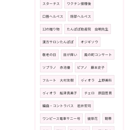
スターチス
ワクチン接種後
口唇ヘルペス
隠部ヘルペス
12の贈り物
たんぽぽ助産院 虫明先生
漢方サロンたんぽぽ
オジギソウ
敬老の日
目が痒い
風の町コンサート
ソプラノ 赤池優
ピアノ 藤本史子
フルート 大村友樹
ゥ゙ィオラ 上野美科
ゥ゙ィオラ 船津真美子
チェロ 原田哲男
編曲・コントラバス 岩井宏司
ワンピース電車サニー号
彼岸花
靭帯