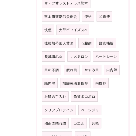
ザ・フオレストテラス熊本
熊本市薬剤師会総会
便秘
と糞便
快便
大草ビフイズスα
桂枝加芍薬大黄湯
心臓病
酸素補給
長城清心丸
サメミロン
ハートレーン
目の不調
疲れ目
かすみ目
白内障
緑内障
加齢黄班変性症
飛蚊症
お肌の手入れ
角質ポロポロ
クリアプロテイン
ベニシジミ
梅雨の晴れ間
カエル
合唱