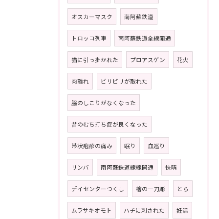
オスカーマスク
南阿蘇鉄道
トロッコ列車
南阿蘇鉄道全線開通
猫に引っ掛かれた
プロアスゲン
花火
肉離れ
ピリピリが取れた
脇のしこりがなくなった
昔のむち打ち症が良くなった
帯状疱疹の痛み
眠り
血巡り
リンパ
南阿蘇鉄道線線開通
快晴
デイセンターつくし
檜の一刀彫
とら
ムラサキオモト
ハチに刺された
妊活