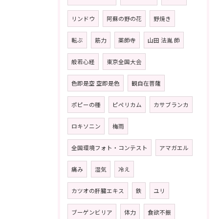
リンドウ
阿蘇の野の花
野焼き
転ぶ
筋力
薬師寺
山田 法胤 師
般若心経
東京全国大会
色即是空 空即是色
観自在菩薩
ポピーの種
ピペリカム
カサブランカ
ロキソニン
梅雨
全国環境フォト・コンテスト
アマガエル
痛み
湿気
冷え
カツオの肝臓エキス
鉄
ユリ
ブーゲンビリア
体力
食欲不振