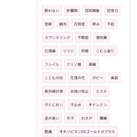
酔わない
肝臓病
認知機能
記憶力
宮崎
観光
花粉症
痒み
不妊
カウンセリング
不眠症
慢性痛
打撲痛
ツツジ
阿蘇
こむら返り
フレイル
アミノ酸
肩痛
こどもの日
花壇の花
ポピー
美容
紫外線対策
日焼け防止
エステ
汗とにおい
汗止め
オドレミン
足の臭い
手汗
わきが
腰痛
膝痛
オキソピタンDXゴールドカプセル