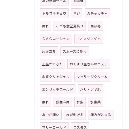
夏の感謝セール
抽選券
トルコキキョウ
キジ
ガチャガチャ
痺れ
こども食堂夏祭り
商品券
ＣＡＧローション
アオスジアゲハ
片足立ち
スムーズに歩く
正座ができた
おくすり屋さんのエステ
角質クリアジェル
マッサージクリーム
エンリッチコールド
ハリ・ツヤ肌
疲れ
顔面麻痺
水虫
水虫薬
水虫が痒い
皮が剥げる
痒みがとまる
マリーゴールド
コスモス