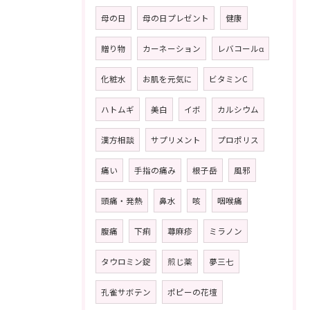
母の日
母の日プレゼント
健康
贈り物
カーネーション
レバコールα
化粧水
お肌を元気に
ビタミンC
ハトムギ
美白
イボ
カルシウム
漢方相談
サプリメント
プロポリス
痛い
手指の痛み
根子岳
風邪
頭痛・発熱
鼻水
咳
咽喉痛
腹痛
下痢
蕁麻疹
ミラノン
タウロミン錠
煎じ薬
夢三七
孔雀サボテン
ポピーの花壇