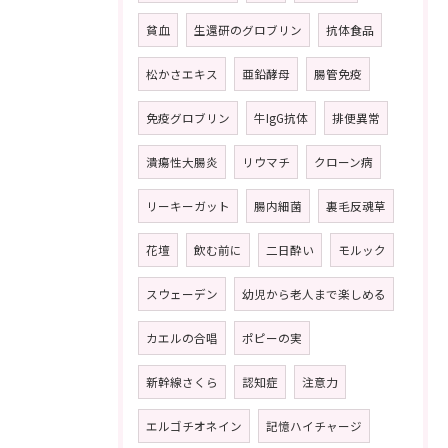
貧血
生還研のグロブリン
抗体食品
松かさエキス
亜鉛酵母
腸管免疫
免疫グロブリン
牛IgG抗体
排便異常
潰瘍性大腸炎
リウマチ
クローン病
リーキーガット
腸内細菌
裏毛反魂草
花壇
飲む前に
二日酔い
モルック
スウェーデン
幼児から老人まで楽しめる
カエルの合唱
ポピーの実
新幹線さくら
認知症
注意力
エルゴチオネイン
記憶ハイチャージ