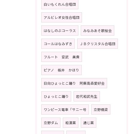
白いもくれん合唱団
アルビレオ女性合唱団
はなしのぶコーラス
みなみあそ歌桜会
コールはなみずき
ＪＢクリスタル合唱団
フルート 安武 美貴
ピアノ 板井 かほり
日向ひょっとこ踊り 阿蘇高森愛好会
ひょっとこ踊り
岩代和武先生
ワンピース電車「サニー号
立野橋梁
立野ダム
和漢薬
通じ薬