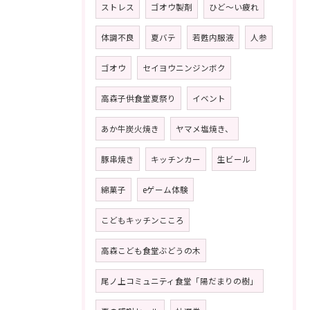
ストレス
ゴオウ製剤
ひど〜い疲れ
体調不良
夏バテ
若甦内服液
人参
ゴオウ
セイヨウニンジンボク
高森子供食堂夏祭り
イベント
あか牛炭火焼き
ヤマメ塩焼き、
豚串焼き
キッチンカー
生ビール
綿菓子
eゲーム体験
こどもキッチンこころ
高森こども食堂ぶどうの木
尾ノ上コミュニティ食堂「陽だまりの樹」