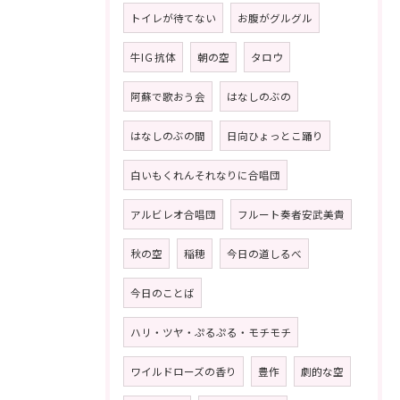
トイレが待てない
お腹がグルグル
牛IＧ抗体
朝の空
タロウ
阿蘇で歌おう会
はなしのぶの
はなしのぶの間
日向ひょっとこ踊り
白いもくれんそれなりに合唱団
アルビレオ合唱団
フルート奏者安武美貴
秋の空
稲穂
今日の道しるべ
今日のことば
ハリ・ツヤ・ぷるぷる・モチモチ
ワイルドローズの香り
豊作
劇的な空