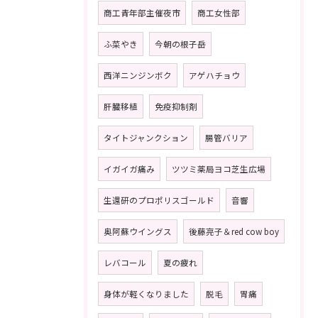
商工青年部主催夜市
商工女性部
ふ菜やき
今朝の根子岳
西洋ニンジンボク
アゲハチョウ
肝臓移植
免疫抑制剤
タイトジャンクション
腸管バリア
イガイガ痛み
ツツミ薬局ヨコ芝生広場
生還研のプロポリスゴールド
音響
奥阿蘇ウイングス
後藤亮子＆red cow boy
レバコール
夏の疲れ
身体が軽くなりました
脱毛
胃痛