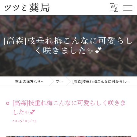
[高森]枝垂れ梅こんなに可愛らし
く咲きました✨💕
熊本の漢方ならツツミ薬局
ブログ
[高森]枝垂れ梅こんなに可愛らしく咲きました✨💕
[高森]枝垂れ梅こんなに可愛らしく咲きま
した✨💕
2025/03/23