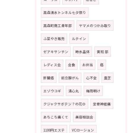
高森湧水トンネル七夕祭り
高森町商工青年部
ヤマメのつかみ取り
ふ菜やき販売
ルテイン
ゼアキサンチン
時水晶体
黄班 部
レディス会
会食
お弁当
癌
肝臓癌
前立腺がん
心不全
霊芝
エゾウコギ
清心丸
梅雨明け
クジャクサボテン？の花🌻
坐骨神経痛
あちこち痛くて
美容相談会
1100円エステ
VCローション