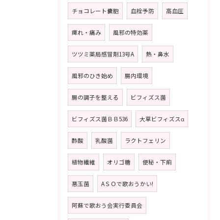
チョコレート嚢胞
血栓予防
高血圧
痺れ・痛み
風邪の特効薬
ツツミ薬局感冒剤13号A
熱・鼻水
風邪のひき始め
腸内環境
腸の調子を整える
ビフィズス菌
ビフィズス菌ＢＢ536
大草ビフィズスα
酢酸
乳酸菌
ラクトフェリン
植物繊維
オリゴ糖
便秘・下痢
悪玉菌
AＳＯで歌おうかい!
阿蘇で歌おう会実行委員会