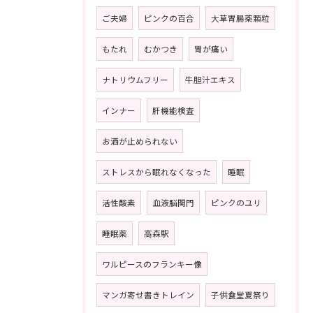
ご夫婦
ピンクの百合
大草胃腸薬顆粒
もたれ
むかつき
胃が痛い
ナトリウムフリー
牛胆汁エキス
インナー
肝機能検査
お酒が止められない
ストレスから眠れなくなった
睡眠
活性酸素
血液脳関門
ピンクのユリ
睡眠薬
高森駅
ワルピースのフランキー像
マンガ寄せ書きトレイン
子供食堂夏祭り