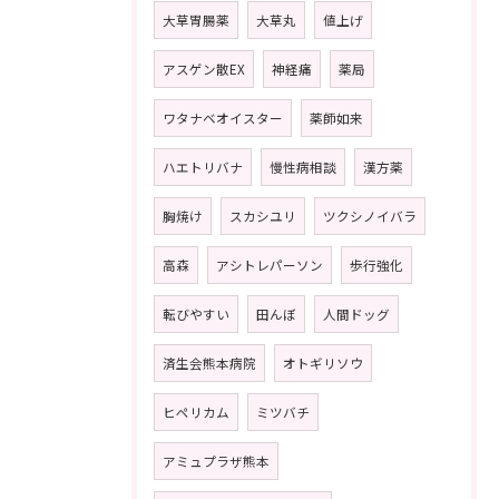
大草胃腸薬
大草丸
値上げ
アスゲン散EX
神経痛
薬局
ワタナベオイスター
薬師如来
ハエトリバナ
慢性病相談
漢方薬
胸焼け
スカシユリ
ツクシノイバラ
高森
アシトレパーソン
歩行強化
転びやすい
田んぼ
人間ドッグ
済生会熊本病院
オトギリソウ
ヒペリカム
ミツバチ
アミュプラザ熊本