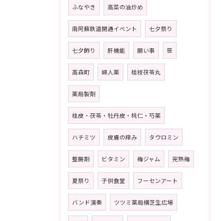
ふなやき
高菜の油炒め
南阿蘇鉄道開通イベント
七夕祭り
七夕飾り
肝機能
願い事
笹
高森町
婦人薬
桂枝茯苓丸
薬局製剤
桂皮・茯苓・牡丹皮・桃仁・芍薬
ハチミツ
皮膚の痒み
タウロミン
整腸剤
ビタミン
梅ジャム
完熟梅
夏祭り
子供食堂
フーセンアート
バンド演奏
ツツミ薬局横芝生広場