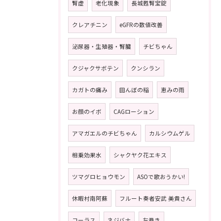
腎虚
老化現象
長城甦腎宝錠
クレアチニン
eGFRの数値改善
泌尿器・生殖器・腎臓
チビちゃん
クジャクサボテン
クンシラン
カガトの痛み
田んぼの稲
恵みの雨
お顔のイボ
CAGローション
アマガエルのチビちゃん
カルシウムゲル
相乗効果水
シャクヤク花エキス
ツマグロヒョウモン
ASOで歌おうかい!
休暇村南阿蘇
フルート奏者安武 美貴さん
コーラス
ネジバナ
左巻き