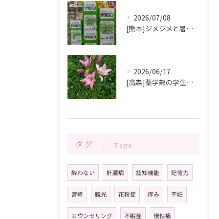
2026/07/08
[熊本]ジメジメと暑い夏痒くてたまらない、皮膚炎が治らない、蕁麻疹が出やすくて悩んでいる方いませんか⁉️タウロミン錠でいつの間にか治ってしまったと大好評です💞
2026/06/17
[高森]薬学部の学生さんが薬局製剤の実習にきてくれました✨桂枝茯苓丸つくり楽しかった!と帰って行きました☺️
タグ
Tags
酔わない
肝臓病
認知機能
記憶力
宮崎
観光
花粉症
痒み
不妊
カウンセリング
不眠症
慢性痛