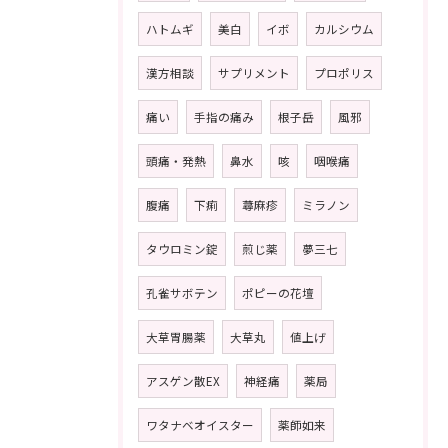
ハトムギ
美白
イボ
カルシウム
漢方相談
サプリメント
プロポリス
痛い
手指の痛み
根子岳
風邪
頭痛・発熱
鼻水
咳
咽喉痛
腹痛
下痢
蕁麻疹
ミラノン
タウロミン錠
煎じ薬
夢三七
孔雀サボテン
ポピーの花壇
大草胃腸薬
大草丸
値上げ
アスゲン散EX
神経痛
薬局
ワタナベオイスター
薬師如来