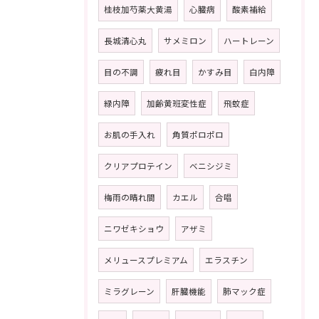
桂枝加芍薬大黄湯
心臓病
酸素補給
長城清心丸
サメミロン
ハートレーン
目の不調
疲れ目
かすみ目
白内障
緑内障
加齢黄班変性症
飛蚊症
お肌の手入れ
角質ポロポロ
クリアプロテイン
ベニシジミ
梅雨の晴れ間
カエル
合唱
ニワゼキショウ
アザミ
メリュースプレミアム
エラスチン
ミラグレーン
肝臓機能
肺マック症