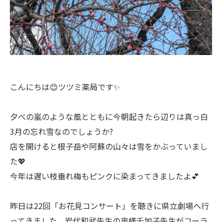
こんにちは😊ツツミ薬局です✨
夕べの嵐のような風とともに今朝起きたら辺りは真っ白
3月の忘れ雪なのでしょうか?
店を開けると根子岳や阿蘇の山々は雪をかぶっていまし
た💖
今年は遅い枝垂れ梅もピンクに染まってきましたよ💕
昨日は22回「お花見コンサート」を聴きに県立劇場へ行
ってきました。岩代和武先生の奥様千加子先生がコーラ