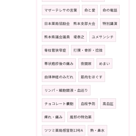
マザーテレサの言葉
命と愛
命の電話
日本薬局協励会 熊本支部大会
特別講演
熊本県議会議員 堤泰之
ユメサンシチ
脊柱管狭窄症
打撲・骨折・捻挫
帯状疱疹後の痛み
夜間尿
めまい
自律神経のみだれ
筋肉をほぐす
リンパ・細胞間液・血巡り
チョコレート嚢胞
血栓予防
高血圧
痺れ・痛み
風邪の特効薬
ツツミ薬局感冒剤13号A
熱・鼻水