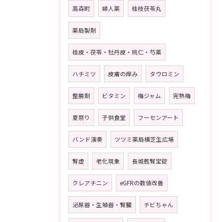
高森町
婦人薬
桂枝茯苓丸
薬局製剤
桂皮・茯苓・牡丹皮・桃仁・芍薬
ハチミツ
皮膚の痒み
タウロミン
整腸剤
ビタミン
梅ジャム
完熟梅
夏祭り
子供食堂
フーセンアート
バンド演奏
ツツミ薬局横芝生広場
腎虚
老化現象
長城甦腎宝錠
クレアチニン
eGFRの数値改善
泌尿器・生殖器・腎臓
チビちゃん