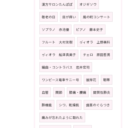
漢方サロンたんぽぽ
オジギソウ
敬老の日
目が痒い
風の町コンサート
ソプラノ 赤池優
ピアノ 藤本史子
フルート 大村友樹
ゥ゙ィオラ 上野美科
ゥ゙ィオラ 船津真美子
チェロ 原田哲男
編曲・コントラバス 岩井宏司
ワンピース電車サニー号
彼岸花
靭帯
血管
関節
膝痛・腰痛
間質性肺炎
肺機能
シワ、乾燥肌
歯茎のぐらつき
痛みが忘れたように取れた