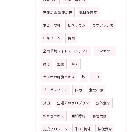
色即是空 空即是色
観自在菩薩
ポピーの種
ピペリカム
カサブランカ
ロキソニン
梅雨
全国環境フォト・コンテスト
アマガエル
痛み
湿気
冷え
カツオの肝臓エキス
鉄
ユリ
ブーゲンビリア
体力
食欲不振
貧血
生還研のグロブリン
抗体食品
松かさエキス
亜鉛酵母
腸管免疫
免疫グロブリン
牛IgG抗体
排便異常