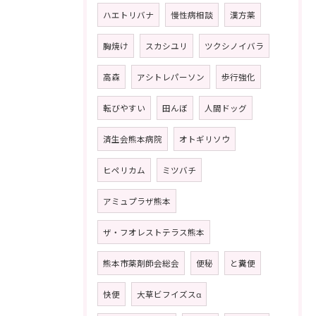
ハエトリバナ
慢性病相談
漢方薬
胸焼け
スカシユリ
ツクシノイバラ
高森
アシトレパーソン
歩行強化
転びやすい
田んぼ
人間ドッグ
済生会熊本病院
オトギリソウ
ヒペリカム
ミツバチ
アミュプラザ熊本
ザ・フオレストテラス熊本
熊本市薬剤師会総会
便秘
と糞便
快便
大草ビフイズスα