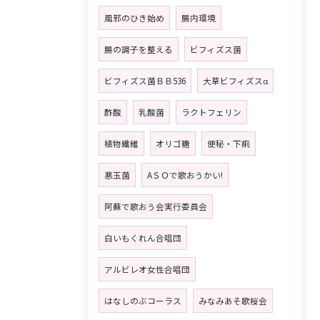
風邪のひき始め
腸内環境
腸の調子を整える
ビフィズス菌
ビフィズス菌ＢＢ536
大草ビフィズスα
酢酸
乳酸菌
ラクトフェリン
植物繊維
オリゴ糖
便秘・下痢
悪玉菌
AＳＯで歌おうかい!
阿蘇で歌おう会実行委員会
白いもくれん合唱団
アルビレオ女性合唱団
はなしのぶコーラス
みなみあそ歌桜会