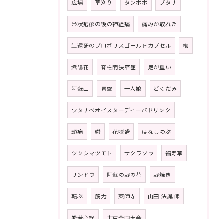
広場
草刈り
タンポポ
ブタナ
帯状疱疹の後の神経痛
痛みが取れた
生還研のプロポリスゴールドカプセル
梅
紫陽花
脊柱間狭窄症
足が重い
阿蘇山
青空
一人娘
どくだみ
ワタナベオイスターディーバドリンク
頭痛
鬱
花咲盛
はなしのぶ
ツクシマツモト
サクラソウ
福寿草
リンドウ
阿蘇の野の花
野焼き
転ぶ
筋力
薬師寺
山田 法胤 師
般若心経
東京全国大会