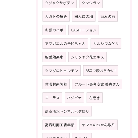
クジャクサボテン
クンシラン
カガトの痛み
田んぼの稲
恵みの雨
お顔のイボ
CAGローション
アマガエルのチビちゃん
カルシウムゲル
相乗効果水
シャクヤク花エキス
ツマグロヒョウモン
ASOで歌おうかい!
休暇村南阿蘇
フルート奏者安武 美貴さん
コーラス
ネジバナ
左巻き
高森湧水トンネル七夕祭り
高森町商工青年部
ヤマメのつかみ取り