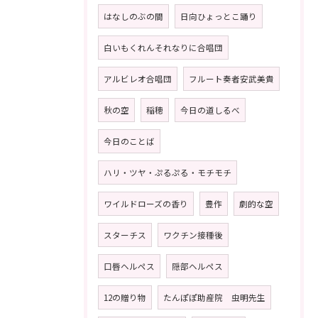
はなしのぶの間
日向ひょっとこ踊り
白いもくれんそれなりに合唱団
アルビレオ合唱団
フルート奏者安武美貴
秋の空
稲穂
今日の道しるべ
今日のことば
ハリ・ツヤ・ぷるぷる・モチモチ
ワイルドローズの香り
豊作
劇的な空
スターチス
ワクチン接種後
口唇ヘルペス
隠部ヘルペス
12の贈り物
たんぽぽ助産院 虫明先生