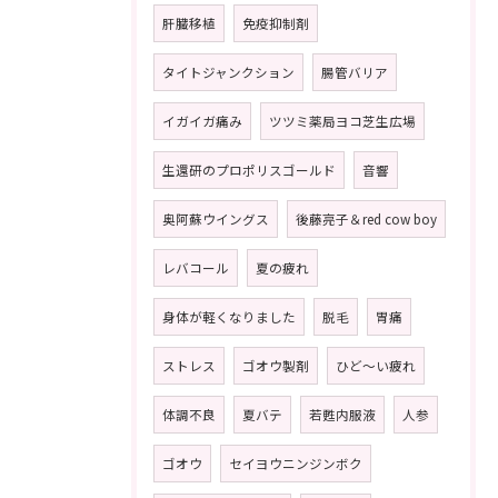
肝臓移植
免疫抑制剤
タイトジャンクション
腸管バリア
イガイガ痛み
ツツミ薬局ヨコ芝生広場
生還研のプロポリスゴールド
音響
奥阿蘇ウイングス
後藤亮子＆red cow boy
レバコール
夏の疲れ
身体が軽くなりました
脱毛
胃痛
ストレス
ゴオウ製剤
ひど〜い疲れ
体調不良
夏バテ
若甦内服液
人参
ゴオウ
セイヨウニンジンボク