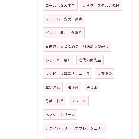
コールはなみずき
ＪＢクリスタル合唱団
フルート 安武 美貴
ピアノ 板井 かほり
日向ひょっとこ踊り 阿蘇高森愛好会
ひょっとこ踊り
岩代和武先生
ワンピース電車「サニー号
立野橋梁
立野ダム
和漢薬
通じ薬
芍薬・甘草
マシニン
ヘアケアシリーズ
ホワイトリリーヘアフレッシュナー