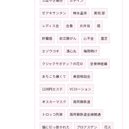
ふ菜やき販売
ルテイン
ゼアキサンチン
時水晶体
黄班 部
レディス会
会食
お弁当
癌
肝臓癌
前立腺がん
心不全
霊芝
エゾウコギ
清心丸
梅雨明け
クジャクサボテン？の花🌻
坐骨神経痛
あちこち痛くて
美容相談会
1100円エステ
VCローション
オスカーマスク
南阿蘇鉄道
トロッコ列車
南阿蘇鉄道全線開通
猫に引っ掛かれた
プロアスゲン
花火