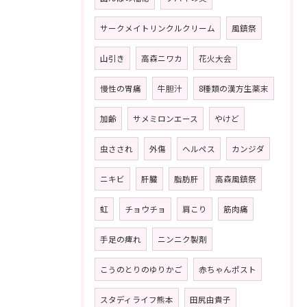
サークメイトリンクルクリーム
風鎮祭
山引き
高森ニワカ
花火大会
慢性の胃痛
牛胆汁
8種類の漢方生薬末
加齢
サメミロンエース
やけど
虫さされ
外傷
ヘルペス
カンジダ
ニキビ
肝臓
脂肪肝
高森風鎮祭
虹
チョウチョ
肩こり
筋肉痛
手足の痺れ
ニンニク製剤
こうのとりのゆりかご
赤ちゃんポスト
スタディライフ熊本
田尻由貴子