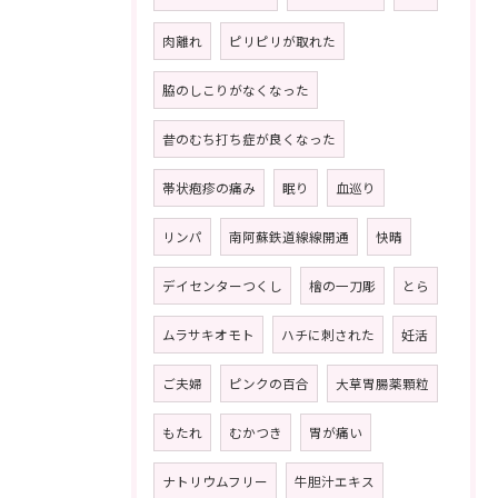
肉離れ
ピリピリが取れた
脇のしこりがなくなった
昔のむち打ち症が良くなった
帯状疱疹の痛み
眠り
血巡り
リンパ
南阿蘇鉄道線線開通
快晴
デイセンターつくし
檜の一刀彫
とら
ムラサキオモト
ハチに刺された
妊活
ご夫婦
ピンクの百合
大草胃腸薬顆粒
もたれ
むかつき
胃が痛い
ナトリウムフリー
牛胆汁エキス