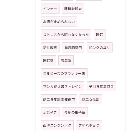
インナー
肝機能検査
お酒が止められない
ストレスから眠れなくなった
睡眠
活性酸素
血液脳関門
ピンクのユリ
睡眠薬
高森駅
ワルピースのフランキー像
マンガ寄せ書きトレイン
子供食堂夏祭り
商工青年部主催夜市
商工女性部
ふ菜やき
今朝の根子岳
西洋ニンジンボク
アゲハチョウ