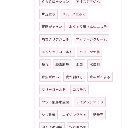
ＣＡＧローション
アオスジアゲハ
片足立ち
スムーズに歩く
正座ができた
おくすり屋さんのエステ
角質クリアジェル
マッサージクリーム
エンリッチコールド
ハリ・ツヤ肌
疲れ
顔面麻痺
水虫
水虫薬
水虫が痒い
皮が剥げる
痒みがとまる
マリーゴールド
コスモス
ツツミ薬局水虫薬
ナイアシンアミド
シワ改善
エイジングケア
新発売
田んぼの稲穂
ツバキの実