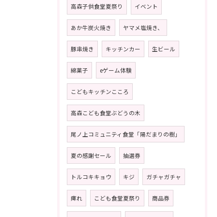
高森子供食堂夏祭り
イベント
あか牛炭火焼き
ヤマメ塩焼き、
豚串焼き
キッチンカー
生ビール
綿菓子
eゲーム体験
こどもキッチンこころ
高森こども食堂ぶどうの木
尾ノ上コミュニティ食堂「陽だまりの樹」
夏の感謝セール
抽選券
トルコキキョウ
キジ
ガチャガチャ
痺れ
こども食堂夏祭り
商品券