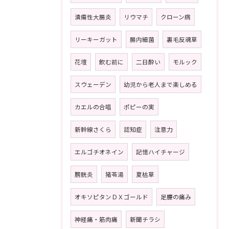
潰瘍性大腸炎
リウマチ
クローン病
リーキーガット
腸内細菌
裏毛反魂草
花壇
飲む前に
二日酔い
モルック
スウェーデン
幼児から老人まで楽しめる
カエルの合唱
ポピーの実
新幹線さくら
認知症
注意力
エルゴチオネイン
記憶ハイチャージ
膀胱炎
猪苓湯
夏枯草
オキソピタンＤＸゴールド
足腰の痛み
神経痛・筋肉痛
新聞チラシ