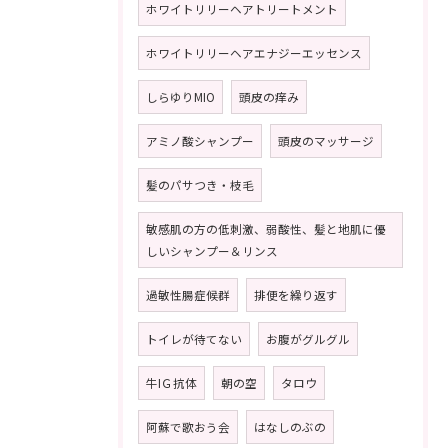
ホワイトリリーヘアトリートメント
ホワイトリリーヘアエナジーエッセンス
しらゆりMIO
頭皮の痒み
アミノ酸シャンプー
頭皮のマッサージ
髪のパサつき・枝毛
敏感肌の方の低刺激、弱酸性、髪と地肌に優
しいシャンプー＆リンス
過敏性腸症候群
排便を繰り返す
トイレが待てない
お腹がグルグル
牛IＧ抗体
朝の空
タロウ
阿蘇で歌おう会
はなしのぶの