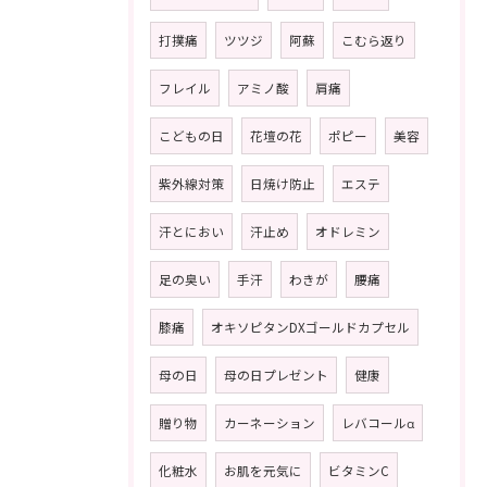
打撲痛
ツツジ
阿蘇
こむら返り
フレイル
アミノ酸
肩痛
こどもの日
花壇の花
ポピー
美容
紫外線対策
日焼け防止
エステ
汗とにおい
汗止め
オドレミン
足の臭い
手汗
わきが
腰痛
膝痛
オキソピタンDXゴールドカプセル
母の日
母の日プレゼント
健康
贈り物
カーネーション
レバコールα
化粧水
お肌を元気に
ビタミンC