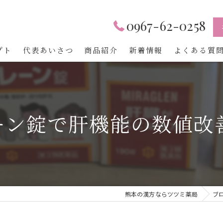
0967-62-0258
プト
代表あいさつ
商品紹介
新着情報
よくある質
ーン錠で肝機能の数値改
熊本の漢方ならツツミ薬局
ブ