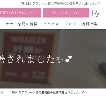
[熊本]ミラグレーン錠で肝機能の数値改善されました✨💕
お問い合わせはこちら
詳しくはこちら
問
ツツミ薬局の特徴
アクセス
ブログ
漫画特集
宮崎の漢方
美容
善されました✨💕
カウンセリング
不妊
慢性痛
ログ
[熊本]ミラグレーン錠で肝機能の数値改善されました✨💕