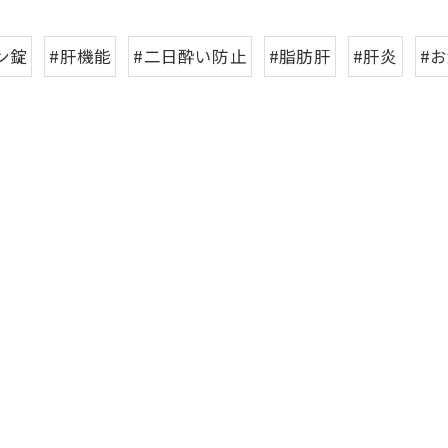
ン錠
#肝機能
#二日酔い防止
#脂肪肝
#肝炎
#