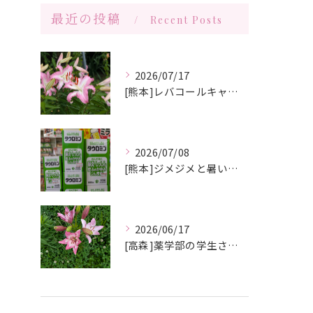
最近の投稿
Recent Posts
2026/07/17
[熊本]レバコールキャンペーン＆ガチャガチャ抽選会やっています‼️
2026/07/08
[熊本]ジメジメと暑い夏痒くてたまらない、皮膚炎が治らない、蕁麻疹が出やすくて悩んでいる方いませんか⁉️タウロミン錠でいつの間にか治ってしまったと大好評です💞
2026/06/17
[高森]薬学部の学生さんが薬局製剤の実習にきてくれました✨桂枝茯苓丸つくり楽しかった!と帰って行きました☺️