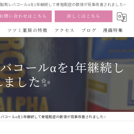
酸製剤レバコールαを1年継続して骨粗鬆症の数値が見事改善されました✨
お問い合わせはこちら
詳しくはこちら
問
ツツミ薬局の特徴
アクセス
ブログ
漫画特集
宮崎の漢方
バコールαを1年継続し
美容
れました✨
カウンセリング
不妊
慢性痛
レバコールαを1年継続して骨粗鬆症の数値が見事改善されました✨