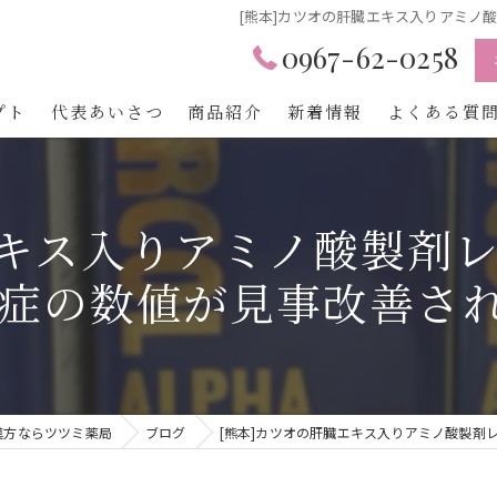
[熊本]カツオの肝臓エキス入りアミノ
0967-62-0258
プト
代表あいさつ
商品紹介
新着情報
よくある質
エキス入りアミノ酸製剤レ
症の数値が見事改善さ
漢方ならツツミ薬局
ブログ
[熊本]カツオの肝臓エキス入りアミノ酸製剤