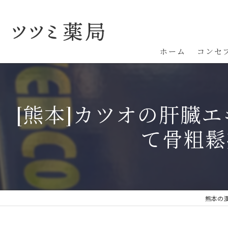
ホーム
コンセ
[熊本]カツオの肝臓
て骨粗鬆
熊本の