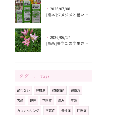
2026/07/08
[熊本]ジメジメと暑い夏痒くてたまらない、皮膚炎が治らない、蕁麻疹が出やすくて悩んでいる方いませんか⁉️タウロミン錠でいつの間にか治ってしまったと大好評です💞
2026/06/17
[高森]薬学部の学生さんが薬局製剤の実習にきてくれました✨桂枝茯苓丸つくり楽しかった!と帰って行きました☺️
タグ
Tags
酔わない
肝臓病
認知機能
記憶力
宮崎
観光
花粉症
痒み
不妊
カウンセリング
不眠症
慢性痛
打撲痛