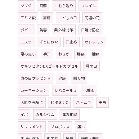
ツツジ
阿蘇
こむら返り
フレイル
アミノ酸
肩痛
こどもの日
花壇の花
ポピー
美容
紫外線対策
日焼け防止
エステ
汗とにおい
汗止め
オドレミン
足の臭い
手汗
わきが
腰痛
膝痛
オキソピタンDXゴールドカプセル
母の日
母の日プレゼント
健康
贈り物
カーネーション
レバコールα
化粧水
お肌を元気に
ビタミンC
ハトムギ
美白
イボ
カルシウム
漢方相談
サプリメント
プロポリス
痛い
手指の痛み
根子岳
風邪
頭痛・発熱