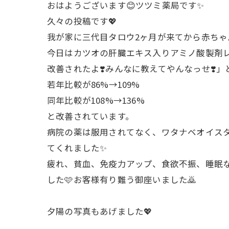
おはようございます😊ツツミ薬局です✨
久々の投稿です💖
我が家に三代目タロウ2ヶ月が来てから赤ちゃ
今日はカツオの肝臓エキス入りアミノ酸製剤レ
改善されたよ❣️みんなに教えてやんなっせ❣
若年比較が86%→109%
同年比較が108%→136%
と改善されています。
病院の薬は服用されてなく、ワタナベオイス
てくれました✨
疲れ、貧血、免疫力アップ、食欲不振、睡眠
した🩷お客様有り難う御座いました🙇
夕陽の写真もあげました💖