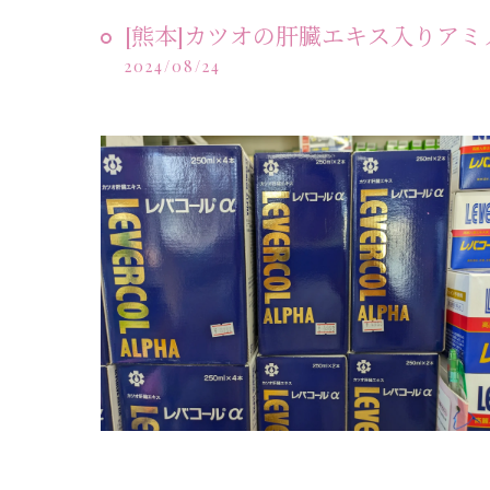
[熊本]カツオの肝臓エキス入りア
2024/08/24