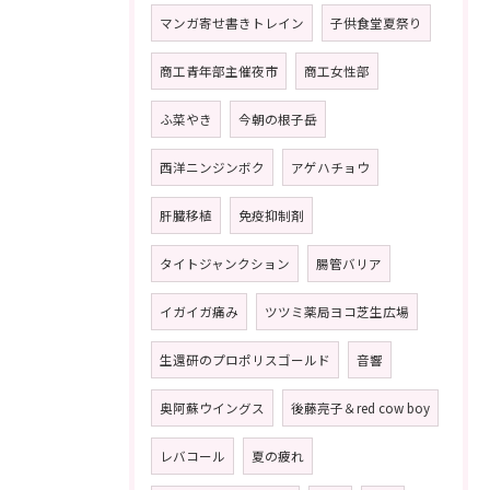
マンガ寄せ書きトレイン
子供食堂夏祭り
商工青年部主催夜市
商工女性部
ふ菜やき
今朝の根子岳
西洋ニンジンボク
アゲハチョウ
肝臓移植
免疫抑制剤
タイトジャンクション
腸管バリア
イガイガ痛み
ツツミ薬局ヨコ芝生広場
生還研のプロポリスゴールド
音響
奥阿蘇ウイングス
後藤亮子＆red cow boy
レバコール
夏の疲れ