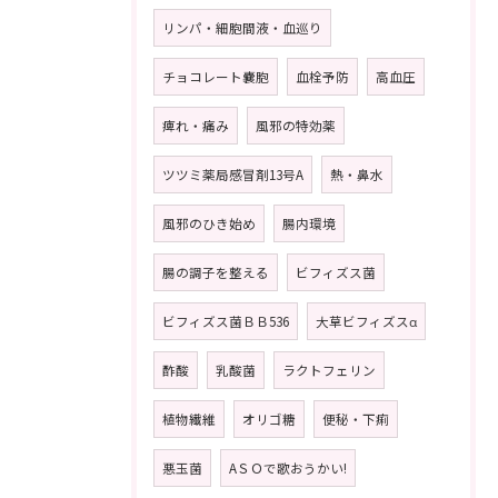
リンパ・細胞間液・血巡り
チョコレート嚢胞
血栓予防
高血圧
痺れ・痛み
風邪の特効薬
ツツミ薬局感冒剤13号A
熱・鼻水
風邪のひき始め
腸内環境
腸の調子を整える
ビフィズス菌
ビフィズス菌ＢＢ536
大草ビフィズスα
酢酸
乳酸菌
ラクトフェリン
植物繊維
オリゴ糖
便秘・下痢
悪玉菌
AＳＯで歌おうかい!