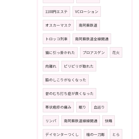
1100円エステ
VCローション
オスカーマスク
南阿蘇鉄道
トロッコ列車
南阿蘇鉄道全線開通
猫に引っ掛かれた
プロアスゲン
花火
肉離れ
ピリピリが取れた
脇のしこりがなくなった
昔のむち打ち症が良くなった
帯状疱疹の痛み
眠り
血巡り
リンパ
南阿蘇鉄道線線開通
快晴
デイセンターつくし
檜の一刀彫
とら