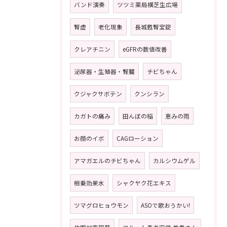
バンド演奏
ツツミ薬局横芝生広場
腎虚
老化現象
長城甦腎宝錠
クレアチニン
eGFRの数値改善
泌尿器・生殖器・腎臓
チビちゃん
クジャクサボテン
クンシラン
カガトの痛み
田んぼの稲
恵みの雨
お顔のイボ
CAGローション
アマガエルのチビちゃん
カルシウムゲル
相乗効果水
シャクヤク花エキス
ツマグロヒョウモン
ASOで歌おうかい!