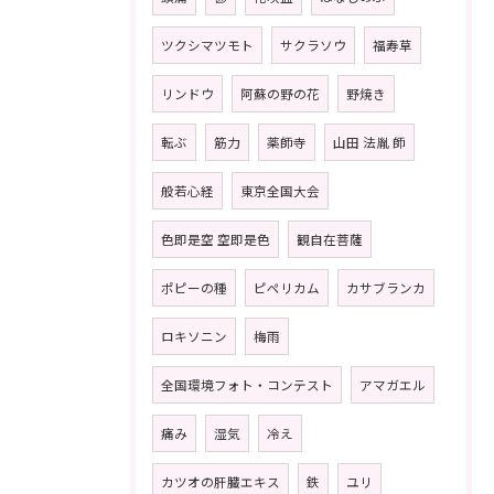
ツクシマツモト
サクラソウ
福寿草
リンドウ
阿蘇の野の花
野焼き
転ぶ
筋力
薬師寺
山田 法胤 師
般若心経
東京全国大会
色即是空 空即是色
観自在菩薩
ポピーの種
ピペリカム
カサブランカ
ロキソニン
梅雨
全国環境フォト・コンテスト
アマガエル
痛み
湿気
冷え
カツオの肝臓エキス
鉄
ユリ