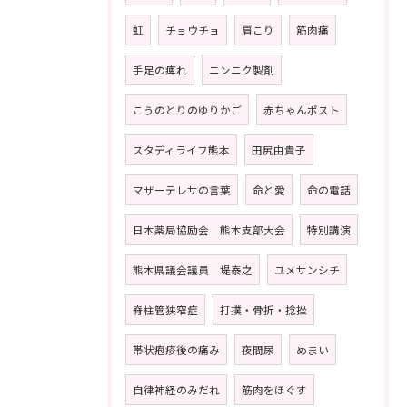
虹
チョウチョ
肩こり
筋肉痛
手足の痺れ
ニンニク製剤
こうのとりのゆりかご
赤ちゃんポスト
スタディライフ熊本
田尻由貴子
マザーテレサの言葉
命と愛
命の電話
日本薬局協励会 熊本支部大会
特別講演
熊本県議会議員 堤泰之
ユメサンシチ
脊柱管狭窄症
打撲・骨折・捻挫
帯状疱疹後の痛み
夜間尿
めまい
自律神経のみだれ
筋肉をほぐす