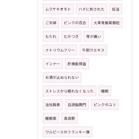
ムラサキオモト
ハチに刺された
妊活
ご夫婦
ピンクの百合
大草胃腸薬顆粒
もたれ
むかつき
胃が痛い
ナトリウムフリー
牛胆汁エキス
インナー
肝機能検査
お酒が止められない
ストレスから眠れなくなった
睡眠
活性酸素
血液脳関門
ピンクのユリ
睡眠薬
高森駅
ワルピースのフランキー像