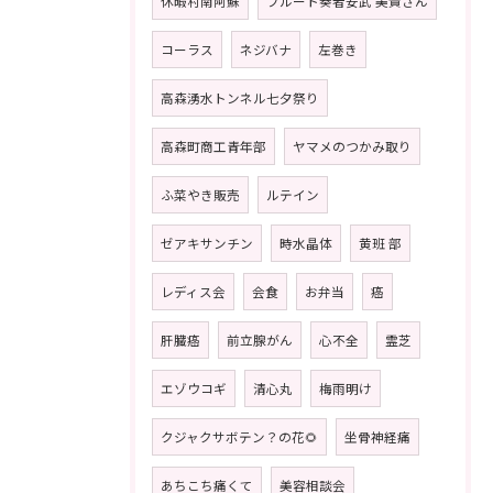
休暇村南阿蘇
フルート奏者安武 美貴さん
コーラス
ネジバナ
左巻き
高森湧水トンネル七夕祭り
高森町商工青年部
ヤマメのつかみ取り
ふ菜やき販売
ルテイン
ゼアキサンチン
時水晶体
黄班 部
レディス会
会食
お弁当
癌
肝臓癌
前立腺がん
心不全
霊芝
エゾウコギ
清心丸
梅雨明け
クジャクサボテン？の花🌻
坐骨神経痛
あちこち痛くて
美容相談会