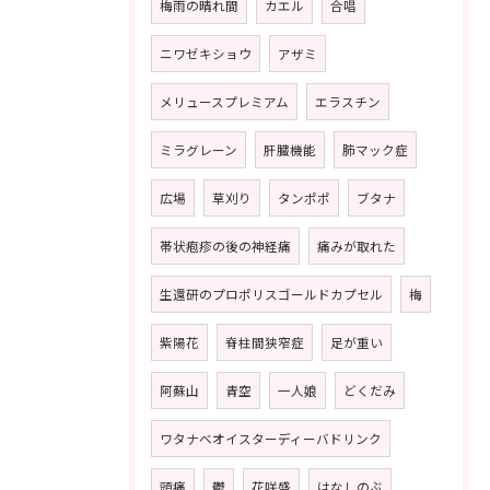
梅雨の晴れ間
カエル
合唱
ニワゼキショウ
アザミ
メリュースプレミアム
エラスチン
ミラグレーン
肝臓機能
肺マック症
広場
草刈り
タンポポ
ブタナ
帯状疱疹の後の神経痛
痛みが取れた
生還研のプロポリスゴールドカプセル
梅
紫陽花
脊柱間狭窄症
足が重い
阿蘇山
青空
一人娘
どくだみ
ワタナベオイスターディーバドリンク
頭痛
鬱
花咲盛
はなしのぶ