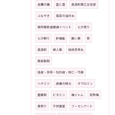
足腰の痛
空と雲
高森町商工女性部
ふなやき
高菜の油炒め
南阿蘇鉄道開通イベント
七夕祭り
七夕飾り
肝機能
願い事
笹
高森町
婦人薬
桂枝茯苓丸
薬局製剤
桂皮・茯苓・牡丹皮・桃仁・芍薬
ハチミツ
皮膚の痒み
タウロミン
整腸剤
ビタミン
梅ジャム
完熟梅
夏祭り
子供食堂
フーセンアート