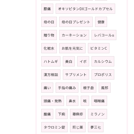
膝痛
オキソピタンDXゴールドカプセル
母の日
母の日プレゼント
健康
贈り物
カーネーション
レバコールα
化粧水
お肌を元気に
ビタミンC
ハトムギ
美白
イボ
カルシウム
漢方相談
サプリメント
プロポリス
痛い
手指の痛み
根子岳
風邪
頭痛・発熱
鼻水
咳
咽喉痛
腹痛
下痢
蕁麻疹
ミラノン
タウロミン錠
煎じ薬
夢三七