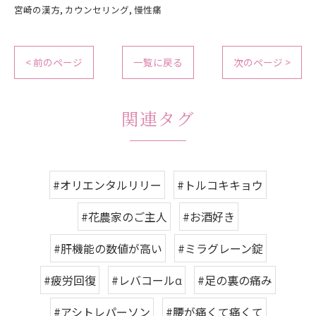
宮崎の漢方
カウンセリング
慢性痛
< 前のページ
一覧に戻る
次のページ >
関連タグ
#オリエンタルリリー
#トルコキキョウ
#花農家のご主人
#お酒好き
#肝機能の数値が高い
#ミラグレーン錠
#疲労回復
#レバコールα
#足の裏の痛み
#アシトレパーソン
#腰が痛くて痛くて