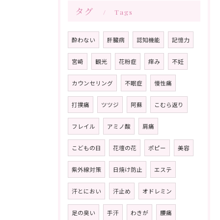
タグ
Tags
酔わない
肝臓病
認知機能
記憶力
宮崎
観光
花粉症
痒み
不妊
カウンセリング
不眠症
慢性痛
打撲痛
ツツジ
阿蘇
こむら返り
フレイル
アミノ酸
肩痛
こどもの日
花壇の花
ポピー
美容
紫外線対策
日焼け防止
エステ
汗とにおい
汗止め
オドレミン
足の臭い
手汗
わきが
腰痛