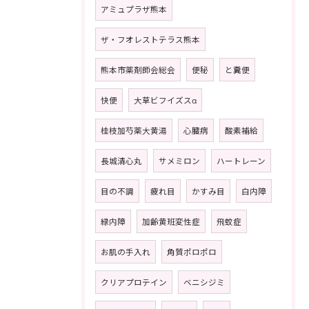
アミュプラザ熊本
ザ・フオレストテラス熊本
熊本市薬剤師会総会
便秘
と糞便
快便
大草ビフイズスα
桂枝加芍薬大黄湯
心臓病
酸素補給
長城清心丸
サメミロン
ハートレーン
目の不調
疲れ目
かすみ目
白内障
緑内障
加齢黄班変性症
飛蚊症
お肌の手入れ
角質ポロポロ
クリアプロテイン
ベニシジミ