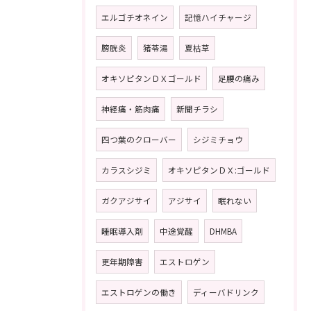
エルゴチオネイン
記憶ハイチャージ
膀胱炎
猪苓湯
夏枯草
オキソピタンＤＸゴールド
足腰の痛み
神経痛・筋肉痛
新聞チラシ
四つ葉のクローバー
シジミチョウ
カラスシジミ
オキソピタンＤＸ:ゴールド
ガクアジサイ
アジサイ
眠れない
睡眠導入剤
中途覚醒
DHMBA
更年期障害
エストロゲン
エストロゲンの働き
ディーバドリンク