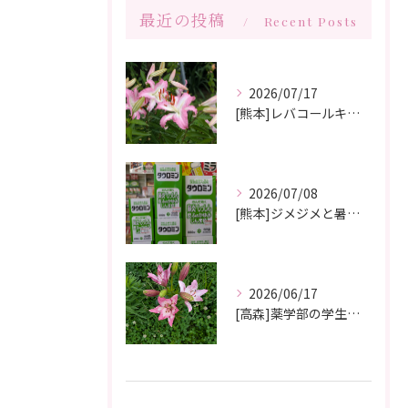
最近の投稿
Recent Posts
2026/07/17
[熊本]レバコールキャンペーン＆ガチャガチャ抽選会やっています‼️
2026/07/08
[熊本]ジメジメと暑い夏痒くてたまらない、皮膚炎が治らない、蕁麻疹が出やすくて悩んでいる方いませんか⁉️タウロミン錠でいつの間にか治ってしまったと大好評です💞
2026/06/17
[高森]薬学部の学生さんが薬局製剤の実習にきてくれました✨桂枝茯苓丸つくり楽しかった!と帰って行きました☺️