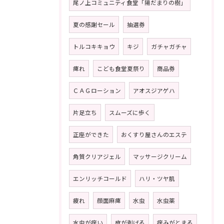
尾ノ上コミュニティ食堂「陽だまりの樹」
夏の感謝セール
抽選券
トルコキキョウ
キジ
ガチャガチャ
痺れ
こども食堂夏祭り
商品券
ＣＡＧローション
アオスジアゲハ
片足立ち
スムーズに歩く
正座ができた
おくすり屋さんのエステ
角質クリアジェル
マッサージクリーム
エンリッチコールド
ハリ・ツヤ肌
疲れ
顔面麻痺
水虫
水虫薬
水虫が痒い
皮が剥げる
痒みがとまる