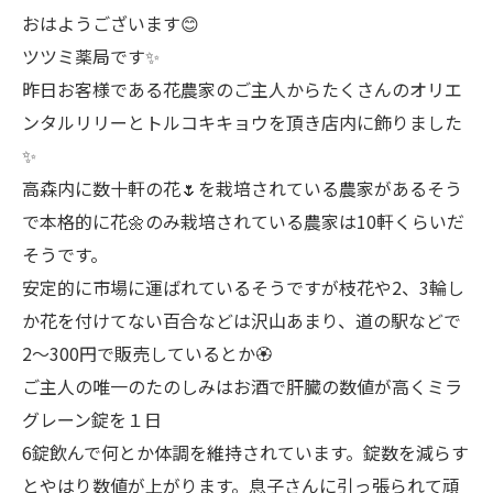
おはようございます😊
ツツミ薬局です✨
昨日お客様である花農家のご主人からたくさんのオリエ
ンタルリリーとトルコキキョウを頂き店内に飾りました
✨
高森内に数十軒の花🌷を栽培されている農家があるそう
で本格的に花🌼のみ栽培されている農家は10軒くらいだ
そうです。
安定的に市場に運ばれているそうですが枝花や2、3輪し
か花を付けてない百合などは沢山あまり、道の駅などで
2〜300円で販売しているとか🏵️
ご主人の唯一のたのしみはお酒で肝臓の数値が高くミラ
グレーン錠を１日
6錠飲んで何とか体調を維持されています。錠数を減らす
とやはり数値が上がります。息子さんに引っ張られて頑