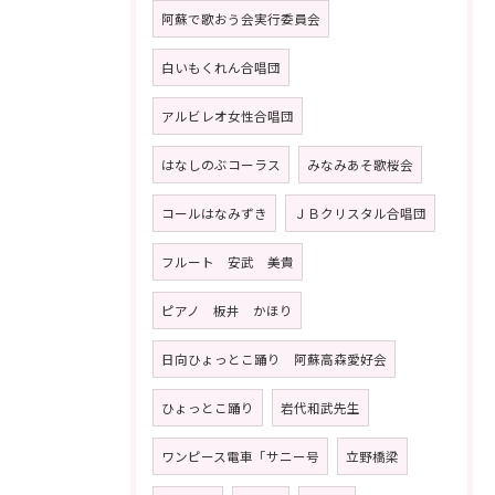
阿蘇で歌おう会実行委員会
白いもくれん合唱団
アルビレオ女性合唱団
はなしのぶコーラス
みなみあそ歌桜会
コールはなみずき
ＪＢクリスタル合唱団
フルート 安武 美貴
ピアノ 板井 かほり
日向ひょっとこ踊り 阿蘇高森愛好会
ひょっとこ踊り
岩代和武先生
ワンピース電車「サニー号
立野橋梁