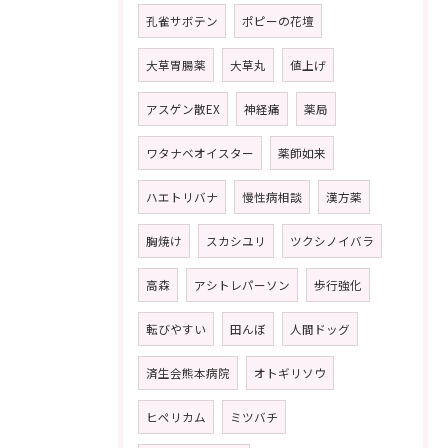
孔雀サボテン
ポピーの花壇
大草胃腸薬
大草丸
値上げ
アスゲン散EX
神経痛
薬局
ワタナベオイスター
薬師如来
ハエトリバナ
慢性病相談
漢方薬
胸焼け
スカシユリ
ツクシノイバラ
高森
アシトレパーソン
歩行強化
転びやすい
田んぼ
人間ドッグ
済生会熊本病院
オトギリソウ
ヒペリカム
ミツバチ