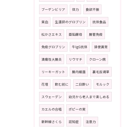
ブーゲンビリア
体力
食欲不振
貧血
生還研のグロブリン
抗体食品
松かさエキス
亜鉛酵母
腸管免疫
免疫グロブリン
牛IgG抗体
排便異常
潰瘍性大腸炎
リウマチ
クローン病
リーキーガット
腸内細菌
裏毛反魂草
花壇
飲む前に
二日酔い
モルック
スウェーデン
幼児から老人まで楽しめる
カエルの合唱
ポピーの実
新幹線さくら
認知症
注意力