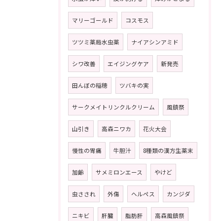
マリーゴールド
コスモス
ツツミ薬局水虫薬
ナイアシンアミド
シワ改善
エイジングケア
新発売
田んぼの稲穂
ツバキの実
サークメイトリンクルクリーム
風鎮祭
山引き
高森ニワカ
花火大会
慢性の胃痛
牛胆汁
8種類の漢方生薬末
加齢
サメミロンエース
やけど
虫さされ
外傷
ヘルペス
カンジダ
ニキビ
肝臓
脂肪肝
高森風鎮祭