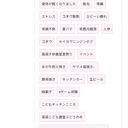
身体が軽くなりました
脱毛
胃痛
ストレス
ゴオウ製剤
ひど〜い疲れ
体調不良
夏バテ
若甦内服液
人参
ゴオウ
セイヨウニンジンボク
高森子供食堂夏祭り
イベント
あか牛炭火焼き
ヤマメ塩焼き、
豚串焼き
キッチンカー
生ビール
綿菓子
eゲーム体験
こどもキッチンこころ
高森こども食堂ぶどうの木