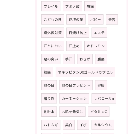
フレイル
アミノ酸
肩痛
こどもの日
花壇の花
ポピー
美容
紫外線対策
日焼け防止
エステ
汗とにおい
汗止め
オドレミン
足の臭い
手汗
わきが
腰痛
膝痛
オキソピタンDXゴールドカプセル
母の日
母の日プレゼント
健康
贈り物
カーネーション
レバコールα
化粧水
お肌を元気に
ビタミンC
ハトムギ
美白
イボ
カルシウム