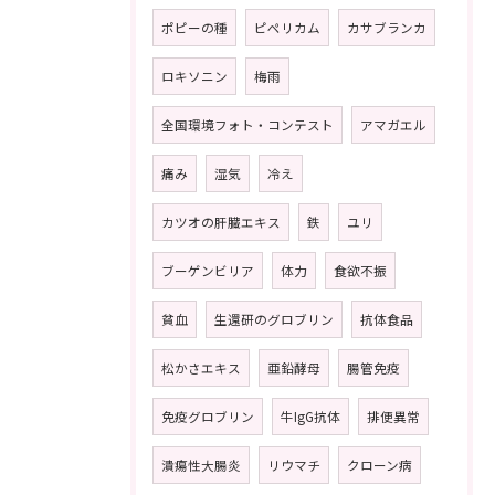
ポピーの種
ピペリカム
カサブランカ
ロキソニン
梅雨
全国環境フォト・コンテスト
アマガエル
痛み
湿気
冷え
カツオの肝臓エキス
鉄
ユリ
ブーゲンビリア
体力
食欲不振
貧血
生還研のグロブリン
抗体食品
松かさエキス
亜鉛酵母
腸管免疫
免疫グロブリン
牛IgG抗体
排便異常
潰瘍性大腸炎
リウマチ
クローン病