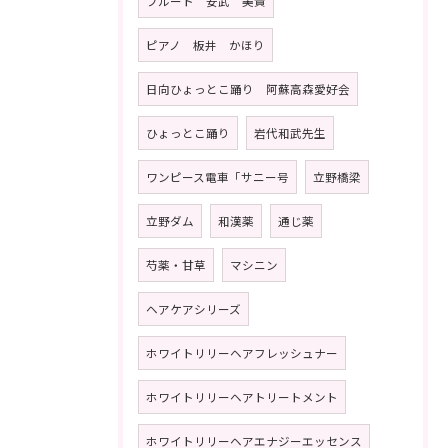
フルート 安武 美貴
ピアノ 板井 かほり
日向ひょっとこ踊り 阿蘇高森愛好会
ひょっとこ踊り
岩代和武先生
ワンピース電車「サニー号
立野橋梁
立野ダム
和漢薬
通じ薬
芍薬・甘草
マシニン
ヘアケアシリーズ
ホワイトリリーヘアフレッシュナー
ホワイトリリーヘアトリートメント
ホワイトリリーヘアエナジーエッセンス