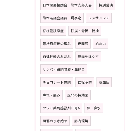
日本薬局協励会 熊本支部大会
特別講演
熊本県議会議員 堤泰之
ユメサンシチ
脊柱管狭窄症
打撲・骨折・捻挫
帯状疱疹後の痛み
夜間尿
めまい
自律神経のみだれ
筋肉をほぐす
リンパ・細胞間液・血巡り
チョコレート嚢胞
血栓予防
高血圧
痺れ・痛み
風邪の特効薬
ツツミ薬局感冒剤13号A
熱・鼻水
風邪のひき始め
腸内環境