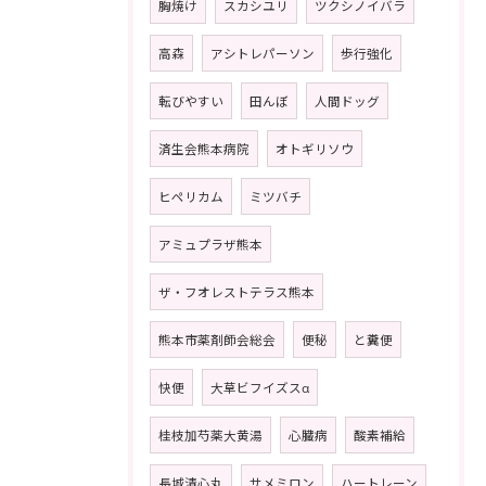
胸焼け
スカシユリ
ツクシノイバラ
高森
アシトレパーソン
歩行強化
転びやすい
田んぼ
人間ドッグ
済生会熊本病院
オトギリソウ
ヒペリカム
ミツバチ
アミュプラザ熊本
ザ・フオレストテラス熊本
熊本市薬剤師会総会
便秘
と糞便
快便
大草ビフイズスα
桂枝加芍薬大黄湯
心臓病
酸素補給
長城清心丸
サメミロン
ハートレーン