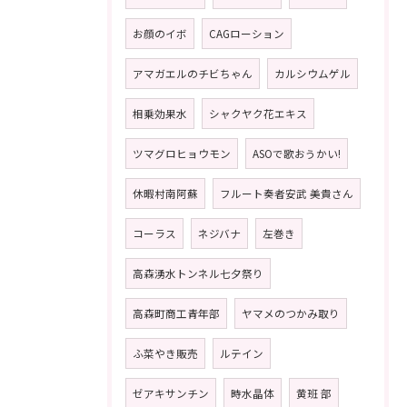
お顔のイボ
CAGローション
アマガエルのチビちゃん
カルシウムゲル
相乗効果水
シャクヤク花エキス
ツマグロヒョウモン
ASOで歌おうかい!
休暇村南阿蘇
フルート奏者安武 美貴さん
コーラス
ネジバナ
左巻き
高森湧水トンネル七夕祭り
高森町商工青年部
ヤマメのつかみ取り
ふ菜やき販売
ルテイン
ゼアキサンチン
時水晶体
黄班 部