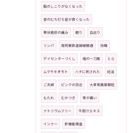
脇のしこりがなくなった
昔のむち打ち症が良くなった
帯状疱疹の痛み
眠り
血巡り
リンパ
南阿蘇鉄道線線開通
快晴
デイセンターつくし
檜の一刀彫
とら
ムラサキオモト
ハチに刺された
妊活
ご夫婦
ピンクの百合
大草胃腸薬顆粒
もたれ
むかつき
胃が痛い
ナトリウムフリー
牛胆汁エキス
インナー
肝機能検査