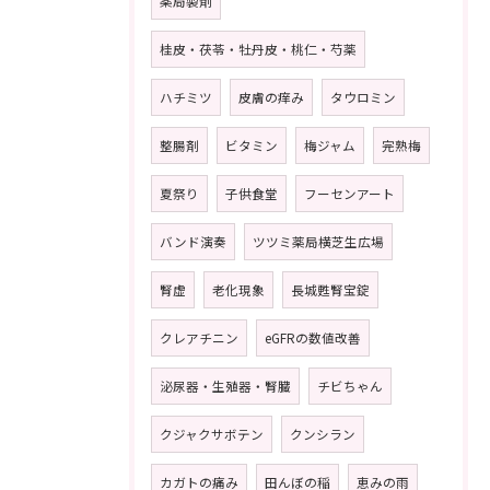
薬局製剤
桂皮・茯苓・牡丹皮・桃仁・芍薬
ハチミツ
皮膚の痒み
タウロミン
整腸剤
ビタミン
梅ジャム
完熟梅
夏祭り
子供食堂
フーセンアート
バンド演奏
ツツミ薬局横芝生広場
腎虚
老化現象
長城甦腎宝錠
クレアチニン
eGFRの数値改善
泌尿器・生殖器・腎臓
チビちゃん
クジャクサボテン
クンシラン
カガトの痛み
田んぼの稲
恵みの雨