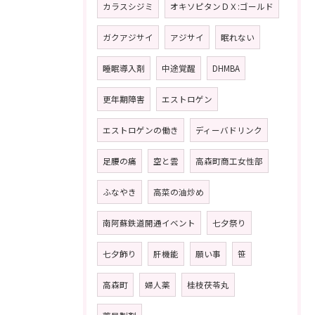
カラスシジミ
オキソピタンＤＸ:ゴールド
ガクアジサイ
アジサイ
眠れない
睡眠導入剤
中途覚醒
DHMBA
更年期障害
エストロゲン
エストロゲンの働き
ディーバドリンク
足腰の痛
空と雲
高森町商工女性部
ふなやき
高菜の油炒め
南阿蘇鉄道開通イベント
七夕祭り
七夕飾り
肝機能
願い事
笹
高森町
婦人薬
桂枝茯苓丸