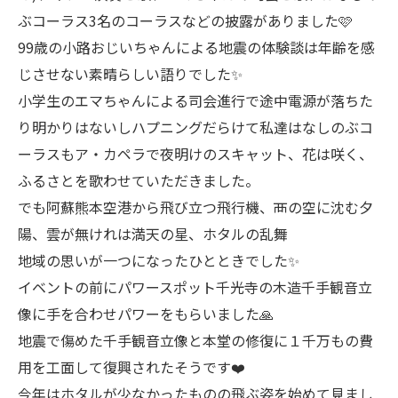
ぶコーラス3名のコーラスなどの披露がありました🩷
99歳の小路おじいちゃんによる地震の体験談は年齢を感
じさせない素晴らしい語りでした✨
小学生のエマちゃんによる司会進行で途中電源が落ちた
り明かりはないしハプニングだらけて私達はなしのぶコ
ーラスもア・カペラで夜明けのスキャット、花は咲く、
ふるさとを歌わせていただきました。
でも阿蘇熊本空港から飛び立つ飛行機、襾の空に沈む夕
陽、雲が無けれは満天の星、ホタルの乱舞
地域の思いが一つになったひとときでした✨
イベントの前にパワースポット千光寺の木造千手観音立
像に手を合わせパワーをもらいました🙏
地震で傷めた千手観音立像と本堂の修復に１千万もの費
用を工面して復興されたそうです❤️
今年はホタルが少なかったものの飛ぶ姿を始めて見まし