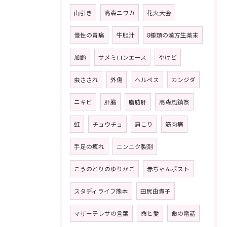
山引き
高森ニワカ
花火大会
慢性の胃痛
牛胆汁
8種類の漢方生薬末
加齢
サメミロンエース
やけど
虫さされ
外傷
ヘルペス
カンジダ
ニキビ
肝臓
脂肪肝
高森風鎮祭
虹
チョウチョ
肩こり
筋肉痛
手足の痺れ
ニンニク製剤
こうのとりのゆりかご
赤ちゃんポスト
スタディライフ熊本
田尻由貴子
マザーテレサの言葉
命と愛
命の電話