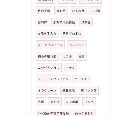
目の不調
疲れ目
かすみ目
白内障
緑内障
加齢黄班変性症
飛蚊症
お肌の手入れ
角質ポロポロ
クリアプロテイン
ベニシジミ
梅雨の晴れ間
カエル
合唱
ニワゼキショウ
アザミ
メリュースプレミアム
エラスチン
ミラグレーン
肝臓機能
肺マック症
広場
草刈り
タンポポ
ブタナ
帯状疱疹の後の神経痛
痛みが取れた