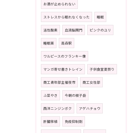
お酒が止められない
ストレスから眠れなくなった
睡眠
活性酸素
血液脳関門
ピンクのユリ
睡眠薬
高森駅
ワルピースのフランキー像
マンガ寄せ書きトレイン
子供食堂夏祭り
商工青年部主催夜市
商工女性部
ふ菜やき
今朝の根子岳
西洋ニンジンボク
アゲハチョウ
肝臓移植
免疫抑制剤