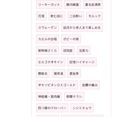
リーキーガット
腸内細菌
裏毛反魂草
花壇
飲む前に
二日酔い
モルック
スウェーデン
幼児から老人まで楽しめる
カエルの合唱
ポピーの実
新幹線さくら
認知症
注意力
エルゴチオネイン
記憶ハイチャージ
膀胱炎
猪苓湯
夏枯草
オキソピタンＤＸゴールド
足腰の痛み
神経痛・筋肉痛
新聞チラシ
四つ葉のクローバー
シジミチョウ