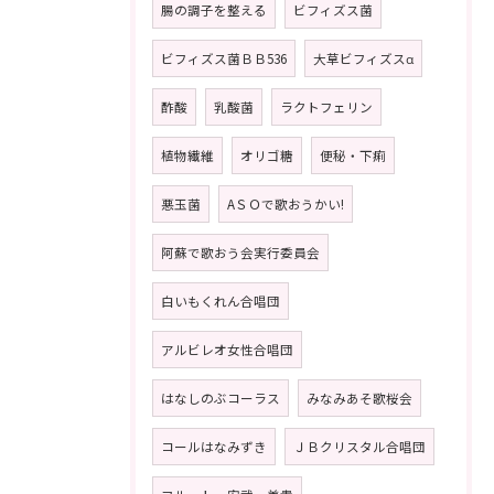
腸の調子を整える
ビフィズス菌
ビフィズス菌ＢＢ536
大草ビフィズスα
酢酸
乳酸菌
ラクトフェリン
植物繊維
オリゴ糖
便秘・下痢
悪玉菌
AＳＯで歌おうかい!
阿蘇で歌おう会実行委員会
白いもくれん合唱団
アルビレオ女性合唱団
はなしのぶコーラス
みなみあそ歌桜会
コールはなみずき
ＪＢクリスタル合唱団