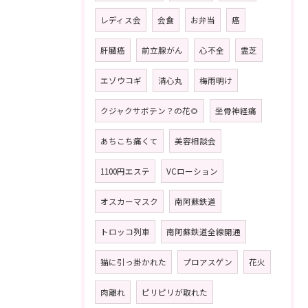
レディス会
会食
お弁当
癌
肝臓癌
前立腺がん
心不全
霊芝
エゾウコギ
清心丸
梅雨明け
クジャクサボテン？の花🌻
坐骨神経痛
あちこち痛くて
美容相談会
1100円エステ
VCローション
オスカーマスク
南阿蘇鉄道
トロッコ列車
南阿蘇鉄道全線開通
猫に引っ掛かれた
プロアスゲン
花火
肉離れ
ピリピリが取れた