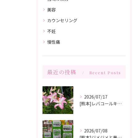
美容
カウンセリング
不妊
慢性痛
最近の投稿
Recent Posts
2026/07/17
[熊本]レバコールキャンペーン＆ガチャガチャ抽選会やっています‼️
2026/07/08
[熊本]ジメジメと暑い夏痒くてたまらない、皮膚炎が治らない、蕁麻疹が出やすくて悩んでいる方いませんか⁉️タウロミン錠でいつの間にか治ってしまったと大好評です💞