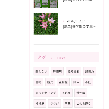
2026/06/17
[高森]薬学部の学生さんが薬局製剤の実習にきてくれました✨桂枝茯苓丸つくり楽しかった!と帰って行きました☺️
タグ
Tags
酔わない
肝臓病
認知機能
記憶力
宮崎
観光
花粉症
痒み
不妊
カウンセリング
不眠症
慢性痛
打撲痛
ツツジ
阿蘇
こむら返り