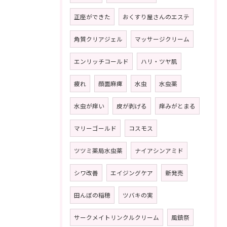
正座ができた
おくすり屋さんのエステ
角質クリアジェル
マッサージクリーム
エンリッチコールド
ハリ・ツヤ肌
疲れ
顔面麻痺
水虫
水虫薬
水虫が痒い
皮が剥げる
痒みがとまる
マリーゴールド
コスモス
ツツミ薬局水虫薬
ナイアシンアミド
シワ改善
エイジングケア
新発売
田んぼの稲穂
ツバキの実
サークメイトリンクルクリーム
風鎮祭