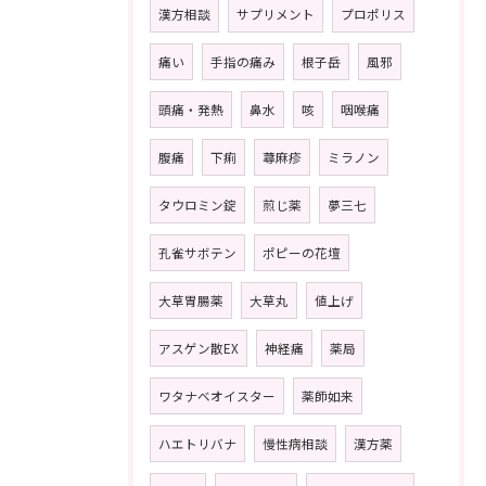
漢方相談
サプリメント
プロポリス
痛い
手指の痛み
根子岳
風邪
頭痛・発熱
鼻水
咳
咽喉痛
腹痛
下痢
蕁麻疹
ミラノン
タウロミン錠
煎じ薬
夢三七
孔雀サボテン
ポピーの花壇
大草胃腸薬
大草丸
値上げ
アスゲン散EX
神経痛
薬局
ワタナベオイスター
薬師如来
ハエトリバナ
慢性病相談
漢方薬