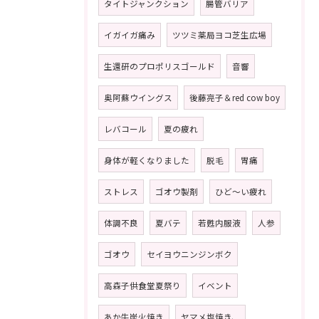
タイトジャンクション
腸管バリア
イガイガ痛み
ツツミ薬局ヨコ芝生広場
生還研のプロポリスゴールド
音響
奥阿蘇ウイングス
後藤亮子＆red cow boy
レバコール
夏の疲れ
身体が軽くなりました
脱毛
胃痛
ストレス
ゴオウ製剤
ひど〜い疲れ
体調不良
夏バテ
若甦内服液
人参
ゴオウ
セイヨウニンジンボク
高森子供食堂夏祭り
イベント
あか牛炭火焼き
ヤマメ塩焼き、