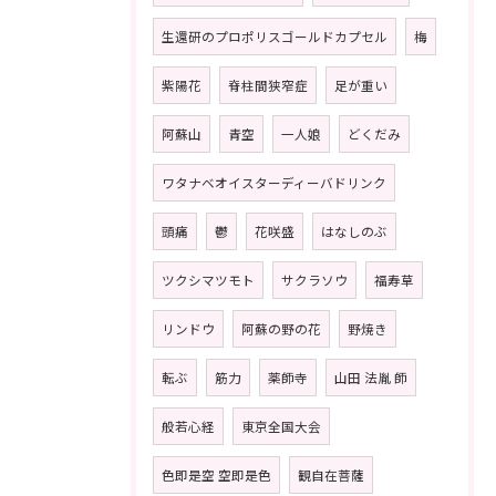
生還研のプロポリスゴールドカプセル
梅
紫陽花
脊柱間狭窄症
足が重い
阿蘇山
青空
一人娘
どくだみ
ワタナベオイスターディーバドリンク
頭痛
鬱
花咲盛
はなしのぶ
ツクシマツモト
サクラソウ
福寿草
リンドウ
阿蘇の野の花
野焼き
転ぶ
筋力
薬師寺
山田 法胤 師
般若心経
東京全国大会
色即是空 空即是色
観自在菩薩