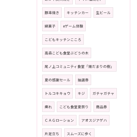
豚串焼き
キッチンカー
生ビール
綿菓子
eゲーム体験
こどもキッチンこころ
高森こども食堂ぶどうの木
尾ノ上コミュニティ食堂「陽だまりの樹」
夏の感謝セール
抽選券
トルコキキョウ
キジ
ガチャガチャ
痺れ
こども食堂夏祭り
商品券
ＣＡＧローション
アオスジアゲハ
片足立ち
スムーズに歩く