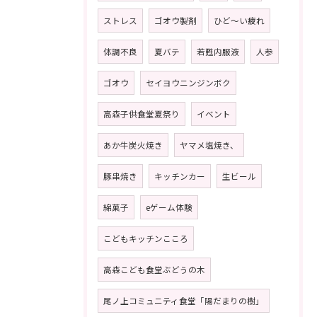
ストレス
ゴオウ製剤
ひど〜い疲れ
体調不良
夏バテ
若甦内服液
人参
ゴオウ
セイヨウニンジンボク
高森子供食堂夏祭り
イベント
あか牛炭火焼き
ヤマメ塩焼き、
豚串焼き
キッチンカー
生ビール
綿菓子
eゲーム体験
こどもキッチンこころ
高森こども食堂ぶどうの木
尾ノ上コミュニティ食堂「陽だまりの樹」