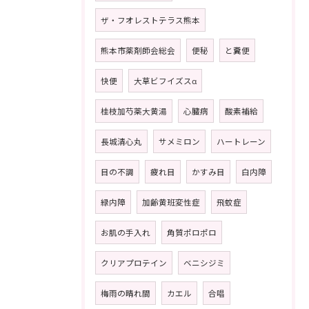
ザ・フオレストテラス熊本
熊本市薬剤師会総会
便秘
と糞便
快便
大草ビフイズスα
桂枝加芍薬大黄湯
心臓病
酸素補給
長城清心丸
サメミロン
ハートレーン
目の不調
疲れ目
かすみ目
白内障
緑内障
加齢黄班変性症
飛蚊症
お肌の手入れ
角質ポロポロ
クリアプロテイン
ベニシジミ
梅雨の晴れ間
カエル
合唱