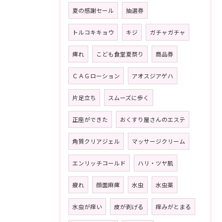
夏の感謝セール
抽選券
トルコキキョウ
キジ
ガチャガチャ
痺れ
こども食堂夏祭り
商品券
ＣＡＧローション
アオスジアゲハ
片足立ち
スムーズに歩く
正座ができた
おくすり屋さんのエステ
角質クリアジェル
マッサージクリーム
エンリッチコールド
ハリ・ツヤ肌
疲れ
顔面麻痺
水虫
水虫薬
水虫が痒い
皮が剥げる
痒みがとまる