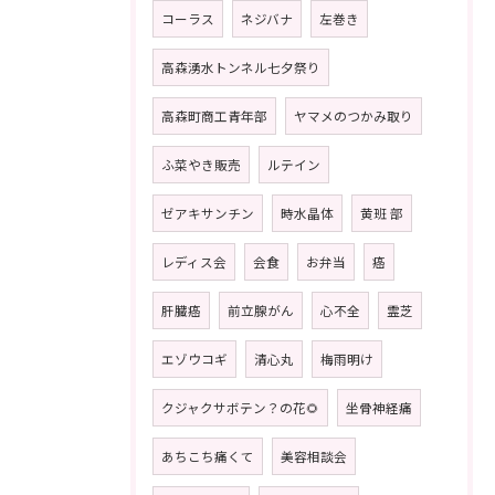
コーラス
ネジバナ
左巻き
高森湧水トンネル七夕祭り
高森町商工青年部
ヤマメのつかみ取り
ふ菜やき販売
ルテイン
ゼアキサンチン
時水晶体
黄班 部
レディス会
会食
お弁当
癌
肝臓癌
前立腺がん
心不全
霊芝
エゾウコギ
清心丸
梅雨明け
クジャクサボテン？の花🌻
坐骨神経痛
あちこち痛くて
美容相談会