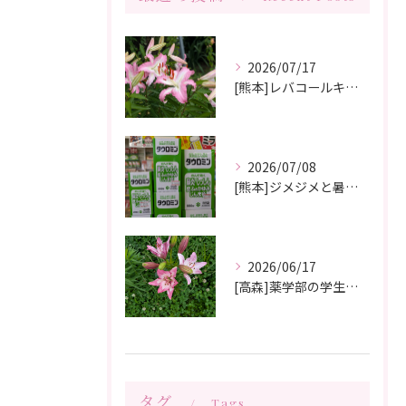
2026/07/17
[熊本]レバコールキャンペーン＆ガチャガチャ抽選会やっています‼️
2026/07/08
[熊本]ジメジメと暑い夏痒くてたまらない、皮膚炎が治らない、蕁麻疹が出やすくて悩んでいる方いませんか⁉️タウロミン錠でいつの間にか治ってしまったと大好評です💞
2026/06/17
[高森]薬学部の学生さんが薬局製剤の実習にきてくれました✨桂枝茯苓丸つくり楽しかった!と帰って行きました☺️
タグ
Tags