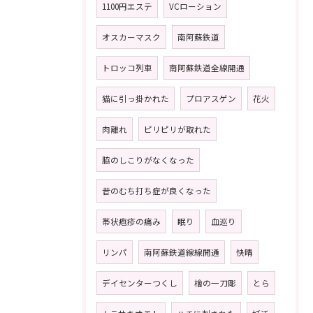
1100円エステ
VCローション
オスカーマスク
南阿蘇鉄道
トロッコ列車
南阿蘇鉄道全線開通
猫に引っ掛かれた
プロアスゲン
花火
肉離れ
ピリピリが取れた
脇のしこりがなくなった
昔のむち打ち症が良くなった
帯状疱疹の痛み
眠り
血巡り
リンパ
南阿蘇鉄道線線開通
快晴
デイセンターつくし
檜の一刀彫
とら