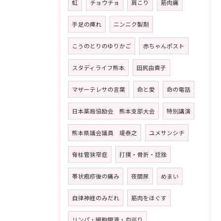
虹
チョウチョ
肩こり
筋肉痛
手足の痺れ
ニンニク製剤
こうのとりのゆりかご
赤ちゃんポスト
スタディライフ熊本
田尻由貴子
マザーテレサの言葉
命と愛
命の電話
日本薬局協励会 熊本支部大会
特別講演
熊本県議会議員 堤泰之
ユメサンシチ
脊柱管狭窄症
打撲・骨折・捻挫
帯状疱疹後の痛み
夜間尿
めまい
自律神経のみだれ
筋肉をほぐす
リンパ・細胞間液・血巡り