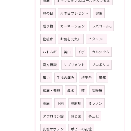
膝痛
オキソピタンDXゴールドカプセル
母の日
母の日プレゼント
健康
贈り物
カーネーション
レバコールα
化粧水
お肌を元気に
ビタミンC
ハトムギ
美白
イボ
カルシウム
漢方相談
サプリメント
プロポリス
痛い
手指の痛み
根子岳
風邪
頭痛・発熱
鼻水
咳
咽喉痛
腹痛
下痢
蕁麻疹
ミラノン
タウロミン錠
煎じ薬
夢三七
孔雀サボテン
ポピーの花壇