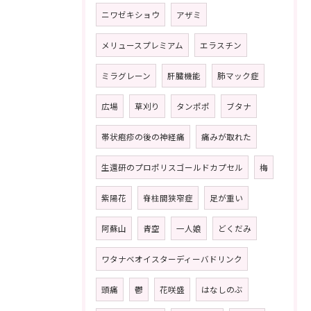
ニワゼキショウ
アザミ
メリュースプレミアム
エラスチン
ミラグレーン
肝臓機能
肺マック症
広場
草刈り
タンポポ
ブタナ
帯状疱疹の後の神経痛
痛みが取れた
生還研のプロポリスゴールドカプセル
梅
紫陽花
脊柱間狭窄症
足が重い
阿蘇山
青空
一人娘
どくだみ
ワタナベオイスターディーバドリンク
頭痛
鬱
花咲盛
はなしのぶ