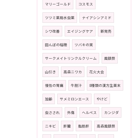
マリーゴールド
コスモス
ツツミ薬局水虫薬
ナイアシンアミド
シワ改善
エイジングケア
新発売
田んぼの稲穂
ツバキの実
サークメイトリンクルクリーム
風鎮祭
山引き
高森ニワカ
花火大会
慢性の胃痛
牛胆汁
8種類の漢方生薬末
加齢
サメミロンエース
やけど
虫さされ
外傷
ヘルペス
カンジダ
ニキビ
肝臓
脂肪肝
高森風鎮祭