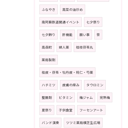
ふなやき
高菜の油炒め
南阿蘇鉄道開通イベント
七夕祭り
七夕飾り
肝機能
願い事
笹
高森町
婦人薬
桂枝茯苓丸
薬局製剤
桂皮・茯苓・牡丹皮・桃仁・芍薬
ハチミツ
皮膚の痒み
タウロミン
整腸剤
ビタミン
梅ジャム
完熟梅
夏祭り
子供食堂
フーセンアート
バンド演奏
ツツミ薬局横芝生広場