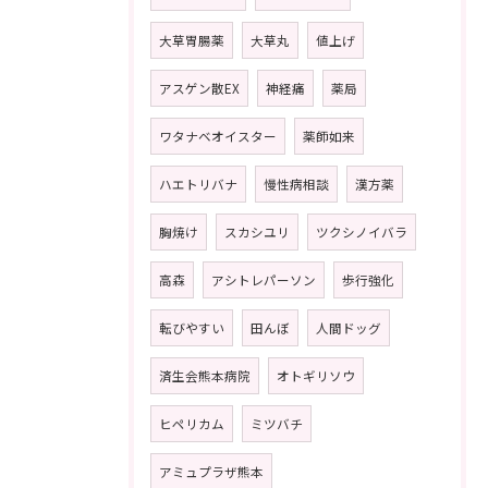
大草胃腸薬
大草丸
値上げ
アスゲン散EX
神経痛
薬局
ワタナベオイスター
薬師如来
ハエトリバナ
慢性病相談
漢方薬
胸焼け
スカシユリ
ツクシノイバラ
高森
アシトレパーソン
歩行強化
転びやすい
田んぼ
人間ドッグ
済生会熊本病院
オトギリソウ
ヒペリカム
ミツバチ
アミュプラザ熊本