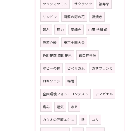
ツクシマツモト
サクラソウ
福寿草
リンドウ
阿蘇の野の花
野焼き
転ぶ
筋力
薬師寺
山田 法胤 師
般若心経
東京全国大会
色即是空 空即是色
観自在菩薩
ポピーの種
ピペリカム
カサブランカ
ロキソニン
梅雨
全国環境フォト・コンテスト
アマガエル
痛み
湿気
冷え
カツオの肝臓エキス
鉄
ユリ