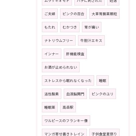
ムラサキオモト
ハチに刺された
妊活
ご夫婦
ピンクの百合
大草胃腸薬顆粒
もたれ
むかつき
胃が痛い
ナトリウムフリー
牛胆汁エキス
インナー
肝機能検査
お酒が止められない
ストレスから眠れなくなった
睡眠
活性酸素
血液脳関門
ピンクのユリ
睡眠薬
高森駅
ワルピースのフランキー像
マンガ寄せ書きトレイン
子供食堂夏祭り