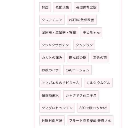
腎虚
老化現象
長城甦腎宝錠
クレアチニン
eGFRの数値改善
泌尿器・生殖器・腎臓
チビちゃん
クジャクサボテン
クンシラン
カガトの痛み
田んぼの稲
恵みの雨
お顔のイボ
CAGローション
アマガエルのチビちゃん
カルシウムゲル
相乗効果水
シャクヤク花エキス
ツマグロヒョウモン
ASOで歌おうかい!
休暇村南阿蘇
フルート奏者安武 美貴さん