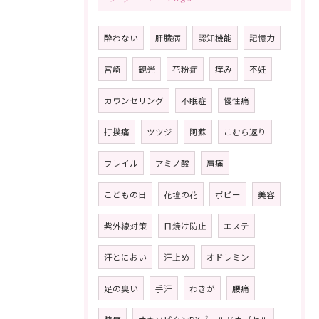
酔わない
肝臓病
認知機能
記憶力
宮崎
観光
花粉症
痒み
不妊
カウンセリング
不眠症
慢性痛
打撲痛
ツツジ
阿蘇
こむら返り
フレイル
アミノ酸
肩痛
こどもの日
花壇の花
ポピー
美容
紫外線対策
日焼け防止
エステ
汗とにおい
汗止め
オドレミン
足の臭い
手汗
わきが
腰痛