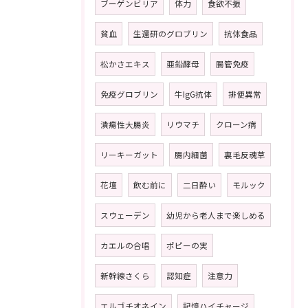
ブーゲンビリア
体力
食欲不振
貧血
生還研のグロブリン
抗体食品
松かさエキス
亜鉛酵母
腸管免疫
免疫グロブリン
牛IgG抗体
排便異常
潰瘍性大腸炎
リウマチ
クローン病
リーキーガット
腸内細菌
裏毛反魂草
花壇
飲む前に
二日酔い
モルック
スウェーデン
幼児から老人まで楽しめる
カエルの合唱
ポピーの実
新幹線さくら
認知症
注意力
エルゴチオネイン
記憶ハイチャージ