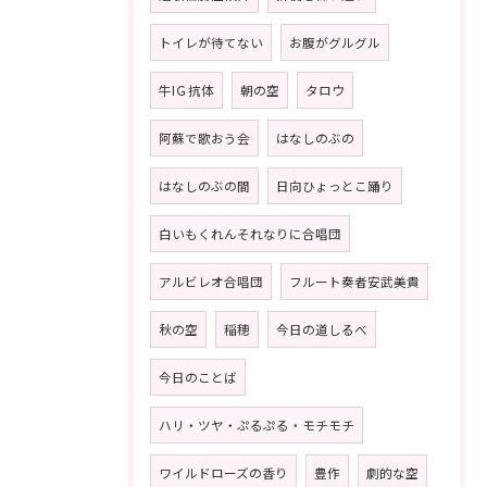
トイレが待てない
お腹がグルグル
牛IＧ抗体
朝の空
タロウ
阿蘇で歌おう会
はなしのぶの
はなしのぶの間
日向ひょっとこ踊り
白いもくれんそれなりに合唱団
アルビレオ合唱団
フルート奏者安武美貴
秋の空
稲穂
今日の道しるべ
今日のことば
ハリ・ツヤ・ぷるぷる・モチモチ
ワイルドローズの香り
豊作
劇的な空