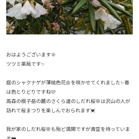
おはようございます🌞
ツツミ薬局です✨
庭のシャクナゲが薄桃色花🌼を咲かせてくれました✨春
は色とりどりですね🩷
高森の根子岳の麓のさくら道のしだれ桜🌸は沢山の人が
訪れて桜まつりを楽しんでおられます💓
我が家のしだれ桜🌸も殆ど満開ですが青空を待っていま
す❤️