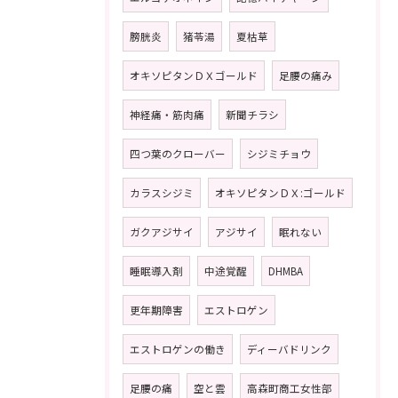
膀胱炎
猪苓湯
夏枯草
オキソピタンＤＸゴールド
足腰の痛み
神経痛・筋肉痛
新聞チラシ
四つ葉のクローバー
シジミチョウ
カラスシジミ
オキソピタンＤＸ:ゴールド
ガクアジサイ
アジサイ
眠れない
睡眠導入剤
中途覚醒
DHMBA
更年期障害
エストロゲン
エストロゲンの働き
ディーバドリンク
足腰の痛
空と雲
高森町商工女性部