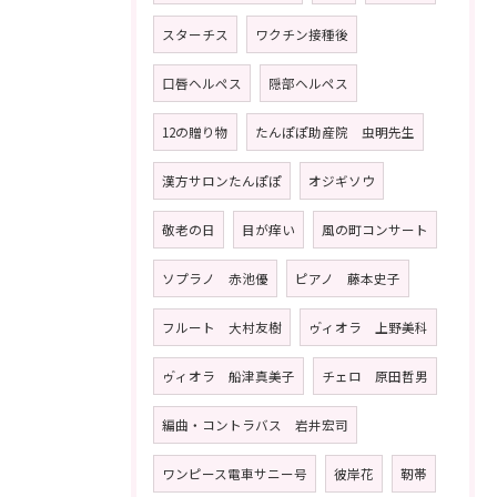
スターチス
ワクチン接種後
口唇ヘルペス
隠部ヘルペス
12の贈り物
たんぽぽ助産院 虫明先生
漢方サロンたんぽぽ
オジギソウ
敬老の日
目が痒い
風の町コンサート
ソプラノ 赤池優
ピアノ 藤本史子
フルート 大村友樹
ゥ゙ィオラ 上野美科
ゥ゙ィオラ 船津真美子
チェロ 原田哲男
編曲・コントラバス 岩井宏司
ワンピース電車サニー号
彼岸花
靭帯