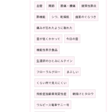
血管
関節
膝痛・腰痛
間質性肺炎
肺機能
シワ、乾燥肌
歯茎のぐらつき
痛みが忘れたように取れた
雲が低くかかって
今日の雲
機能性表示食品
生還研のひとみにルテイン
フローラルグロー
まぶしい
くらい所で見えにくい
飛蚊症加齢黄斑変性症
朝焼けとタロウ
ワルピース電車サニー号