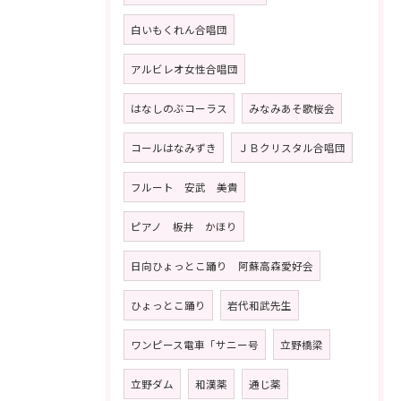
白いもくれん合唱団
アルビレオ女性合唱団
はなしのぶコーラス
みなみあそ歌桜会
コールはなみずき
ＪＢクリスタル合唱団
フルート 安武 美貴
ピアノ 板井 かほり
日向ひょっとこ踊り 阿蘇高森愛好会
ひょっとこ踊り
岩代和武先生
ワンピース電車「サニー号
立野橋梁
立野ダム
和漢薬
通じ薬