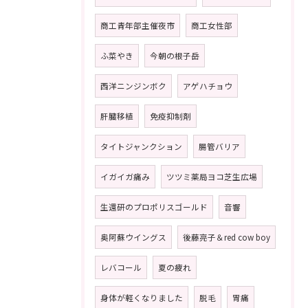
商工青年部主催夜市
商工女性部
ふ菜やき
今朝の根子岳
西洋ニンジンボク
アゲハチョウ
肝臓移植
免疫抑制剤
タイトジャンクション
腸管バリア
イガイガ痛み
ツツミ薬局ヨコ芝生広場
生還研のプロポリスゴールド
音響
奥阿蘇ウイングス
後藤亮子＆red cow boy
レバコール
夏の疲れ
身体が軽くなりました
脱毛
胃痛