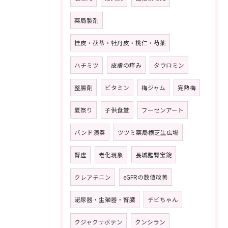
薬局製剤
桂皮・茯苓・牡丹皮・桃仁・芍薬
ハチミツ
皮膚の痒み
タウロミン
整腸剤
ビタミン
梅ジャム
完熟梅
夏祭り
子供食堂
フーセンアート
バンド演奏
ツツミ薬局横芝生広場
腎虚
老化現象
長城甦腎宝錠
クレアチニン
eGFRの数値改善
泌尿器・生殖器・腎臓
チビちゃん
クジャクサボテン
クンシラン