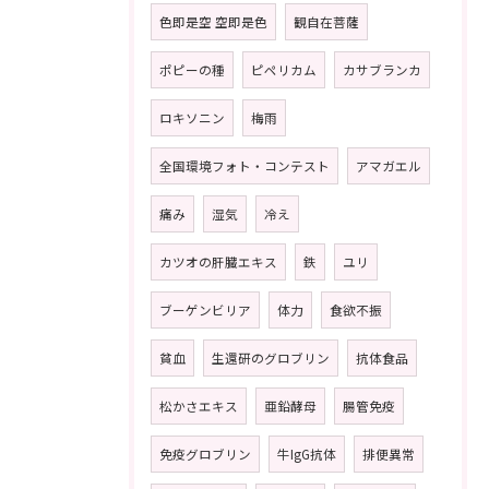
色即是空 空即是色
観自在菩薩
ポピーの種
ピペリカム
カサブランカ
ロキソニン
梅雨
全国環境フォト・コンテスト
アマガエル
痛み
湿気
冷え
カツオの肝臓エキス
鉄
ユリ
ブーゲンビリア
体力
食欲不振
貧血
生還研のグロブリン
抗体食品
松かさエキス
亜鉛酵母
腸管免疫
免疫グロブリン
牛IgG抗体
排便異常