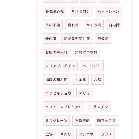
長城清心丸
サメミロン
ハートレーン
目の不調
疲れ目
かすみ目
白内障
緑内障
加齢黄班変性症
飛蚊症
お肌の手入れ
角質ポロポロ
クリアプロテイン
ベニシジミ
梅雨の晴れ間
カエル
合唱
ニワゼキショウ
アザミ
メリュースプレミアム
エラスチン
ミラグレーン
肝臓機能
肺マック症
広場
草刈り
タンポポ
ブタナ