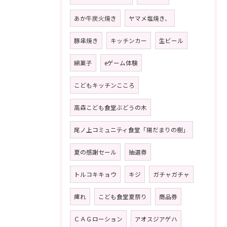
あか牛炭火焼き
ヤマメ塩焼き、
豚串焼き
キッチンカー
生ビール
綿菓子
eゲーム体験
こどもキッチンこころ
高森こども食堂ぶどうの木
尾ノ上コミュニティ食堂「陽だまりの樹」
夏の感謝セール
抽選券
トルコキキョウ
キジ
ガチャガチャ
痺れ
こども食堂夏祭り
商品券
ＣＡＧローション
アオスジアゲハ