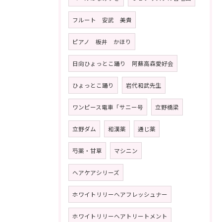
フルート 安武 美貴
ピアノ 板井 かほり
日向ひょっとこ踊り 阿蘇高森愛好会
ひょっとこ踊り
岩代和武先生
ワンピース電車「サニー号
立野橋梁
立野ダム
和漢薬
通じ薬
芍薬・甘草
マシニン
ヘアケアシリーズ
ホワイトリリーヘアフレッシュナー
ホワイトリリーヘアトリートメント