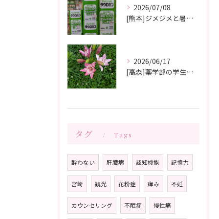
2026/07/08
[熊本]ジメジメと暑い夏痒くてたまらない、皮膚炎が治らない、蕁麻疹が出やすくて悩んでいる方いませんか⁉️タウロミン錠でいつの間にか治ってしまったと大好評です💞
2026/06/17
[高森]薬学部の学生さんが薬局製剤の実習にきてくれました✨桂枝茯苓丸つくり楽しかった!と帰って行きました☺️
タグ
Tags
酔わない
肝臓病
認知機能
記憶力
宮崎
観光
花粉症
痒み
不妊
カウンセリング
不眠症
慢性痛