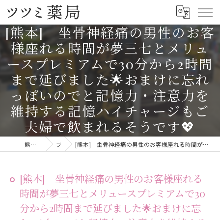
[熊本] 坐骨神経痛の男性のお客
様座れる時間が夢三七とメリュ
ースプレミアムで30分から2時間
まで延びました🌟おまけに忘れ
っぽいのでと記憶力・注意力を
維持する記憶ハイチャージもご
夫婦で飲まれるそうです💖
熊本の漢方ならツツミ薬局
ブログ
[熊本] 坐骨神経痛の男性のお客様座れる時間が夢三七とメリュースプレミアムで30分から2時間まで延びました🌟おまけに忘れっぽいのでと記憶力・注意力を維持する記憶ハイチャージもご夫婦で飲まれるそうです💖
[熊本] 坐骨神経痛の男性のお客様座れる
時間が夢三七とメリュースプレミアムで30
分から2時間まで延びました🌟おまけに忘