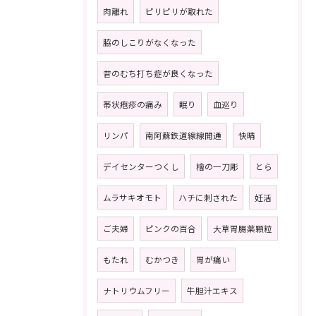
肉離れ
ピリピリが取れた
脇のしこりがなくなった
昔のむち打ち症が良くなった
帯状疱疹の痛み
眠り
血巡り
リンパ
南阿蘇鉄道線線開通
快晴
デイセンターつくし
檜の一刀彫
とら
ムラサキオモト
ハチに刺された
妊活
ご夫婦
ピンクの百合
大草胃腸薬顆粒
もたれ
むかつき
胃が痛い
ナトリウムフリー
牛胆汁エキス