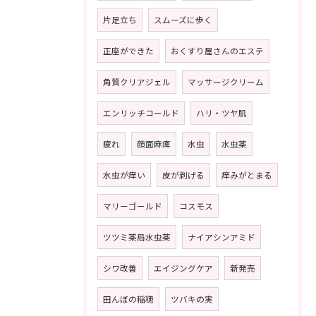
片足立ち
スムーズに歩く
正座ができた
おくすり屋さんのエステ
角質クリアジェル
マッサージクリーム
エンリッチコールド
ハリ・ツヤ肌
疲れ
顔面麻痺
水虫
水虫薬
水虫が痒い
皮が剥げる
痒みがとまる
マリーゴールド
コスモス
ツツミ薬局水虫薬
ナイアシンアミド
シワ改善
エイジングケア
新発売
田んぼの稲穂
ツバキの実