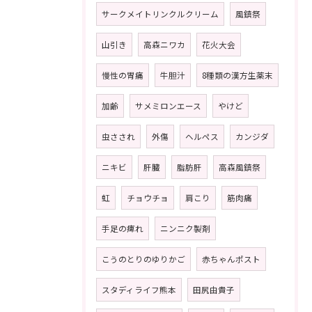
サークメイトリンクルクリーム
風鎮祭
山引き
高森ニワカ
花火大会
慢性の胃痛
牛胆汁
8種類の漢方生薬末
加齢
サメミロンエース
やけど
虫さされ
外傷
ヘルペス
カンジダ
ニキビ
肝臓
脂肪肝
高森風鎮祭
虹
チョウチョ
肩こり
筋肉痛
手足の痺れ
ニンニク製剤
こうのとりのゆりかご
赤ちゃんポスト
スタディライフ熊本
田尻由貴子