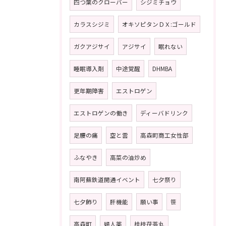
四つ葉のクローバー
シジミチョウ
カラスシジミ
オキソピタンＤＸ:ゴールド
ガクアジサイ
アジサイ
眠れない
睡眠導入剤
中途覚醒
DHMBA
更年期障害
エストロゲン
エストロゲンの働き
ディーバドリンク
足腰の痛
空と雲
高森町商工女性部
ふなやき
高菜の油炒め
南阿蘇鉄道開通イベント
七夕祭り
七夕飾り
肝機能
願い事
笹
高森町
婦人薬
桂枝茯苓丸