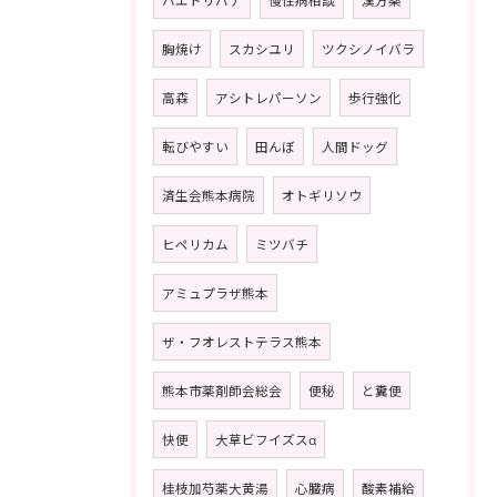
胸焼け
スカシユリ
ツクシノイバラ
高森
アシトレパーソン
歩行強化
転びやすい
田んぼ
人間ドッグ
済生会熊本病院
オトギリソウ
ヒペリカム
ミツバチ
アミュプラザ熊本
ザ・フオレストテラス熊本
熊本市薬剤師会総会
便秘
と糞便
快便
大草ビフイズスα
桂枝加芍薬大黄湯
心臓病
酸素補給