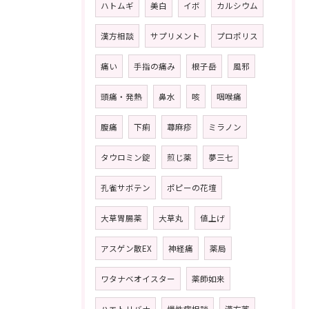
ハトムギ
美白
イボ
カルシウム
漢方相談
サプリメント
プロポリス
痛い
手指の痛み
根子岳
風邪
頭痛・発熱
鼻水
咳
咽喉痛
腹痛
下痢
蕁麻疹
ミラノン
タウロミン錠
煎じ薬
夢三七
孔雀サボテン
ポピーの花壇
大草胃腸薬
大草丸
値上げ
アスゲン散EX
神経痛
薬局
ワタナベオイスター
薬師如来
ハエトリバナ
慢性病相談
漢方薬