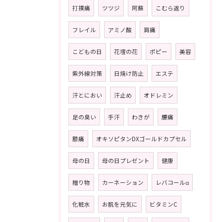
打撲痛
ツツジ
阿蘇
こむら返り
フレイル
アミノ酸
肩痛
こどもの日
花壇の花
ポピー
美容
紫外線対策
日焼け防止
エステ
汗とにおい
汗止め
オドレミン
足の臭い
手汗
わきが
腰痛
膝痛
オキソピタンDXゴールドカプセル
母の日
母の日プレゼント
健康
贈り物
カーネーション
レバコールα
化粧水
お肌を元気に
ビタミンC