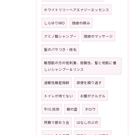
ホワイトリリーヘアエナジーエッセンス
しらゆりMIO
頭皮の痒み
アミノ酸シャンプー
頭皮のマッサージ
髪のパサつき・枝毛
敏感肌の方の低刺激、弱酸性、髪と地肌に優
しいシャンプー＆リンス
過敏性腸症候群
排便を繰り返す
トイレが待てない
お腹がグルグル
牛IＧ抗体
朝の空
タロウ
阿蘇で歌おう会
はなしのぶの