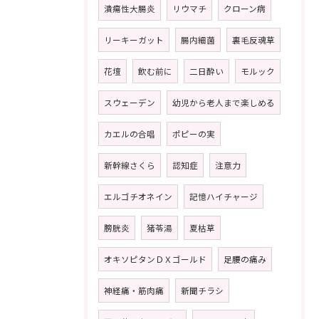
潰瘍性大腸炎
リウマチ
クローン病
リーキーガット
腸内細菌
裏毛反魂草
花壇
飲む前に
二日酔い
モルック
スウェーデン
幼児から老人まで楽しめる
カエルの合唱
ポピーの実
新幹線さくら
認知症
注意力
エルゴチオネイン
記憶ハイチャージ
膀胱炎
猪苓湯
夏枯草
オキソピタンＤＸゴールド
足腰の痛み
神経痛・筋肉痛
新聞チラシ