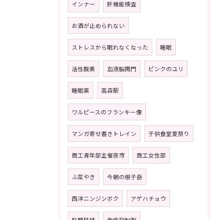
インナー
肝機能検査
お酒が止められない
ストレスから眠れなくなった
睡眠
活性酸素
血液脳関門
ピンクのユリ
睡眠薬
高森駅
ワルピースのフランキー像
マンガ寄せ書きトレイン
子供食堂夏祭り
商工青年部主催夜市
商工女性部
ふ菜やき
今朝の根子岳
西洋ニンジンボク
アゲハチョウ
肝臓移植
免疫抑制剤