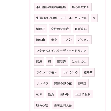
帯状疱疹の後の神経痛
痛みが取れた
生還研のプロポリスゴールドカプセル
梅
紫陽花
脊柱間狭窄症
足が重い
阿蘇山
青空
一人娘
どくだみ
ワタナベオイスターディーバドリンク
頭痛
鬱
花咲盛
はなしのぶ
ツクシマツモト
サクラソウ
福寿草
リンドウ
阿蘇の野の花
野焼き
転ぶ
筋力
薬師寺
山田 法胤 師
般若心経
東京全国大会