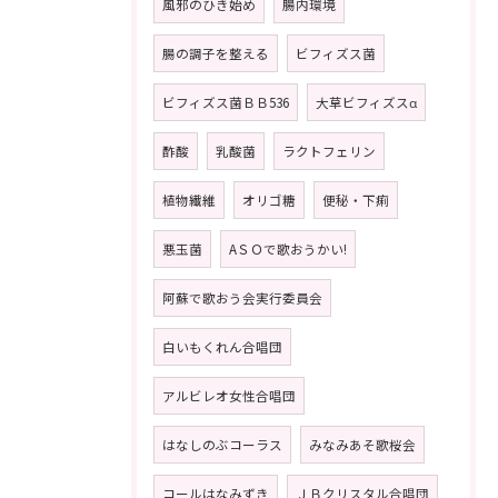
風邪のひき始め
腸内環境
腸の調子を整える
ビフィズス菌
ビフィズス菌ＢＢ536
大草ビフィズスα
酢酸
乳酸菌
ラクトフェリン
植物繊維
オリゴ糖
便秘・下痢
悪玉菌
AＳＯで歌おうかい!
阿蘇で歌おう会実行委員会
白いもくれん合唱団
アルビレオ女性合唱団
はなしのぶコーラス
みなみあそ歌桜会
コールはなみずき
ＪＢクリスタル合唱団