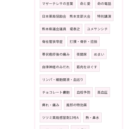
マザーテレサの言葉
命と愛
命の電話
日本薬局協励会 熊本支部大会
特別講演
熊本県議会議員 堤泰之
ユメサンシチ
脊柱管狭窄症
打撲・骨折・捻挫
帯状疱疹後の痛み
夜間尿
めまい
自律神経のみだれ
筋肉をほぐす
リンパ・細胞間液・血巡り
チョコレート嚢胞
血栓予防
高血圧
痺れ・痛み
風邪の特効薬
ツツミ薬局感冒剤13号A
熱・鼻水