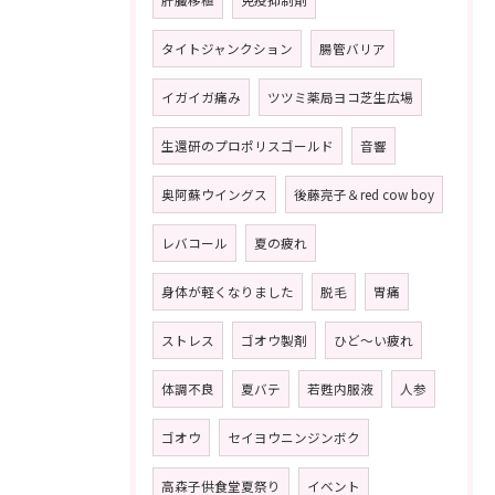
タイトジャンクション
腸管バリア
イガイガ痛み
ツツミ薬局ヨコ芝生広場
生還研のプロポリスゴールド
音響
奥阿蘇ウイングス
後藤亮子＆red cow boy
レバコール
夏の疲れ
身体が軽くなりました
脱毛
胃痛
ストレス
ゴオウ製剤
ひど〜い疲れ
体調不良
夏バテ
若甦内服液
人参
ゴオウ
セイヨウニンジンボク
高森子供食堂夏祭り
イベント