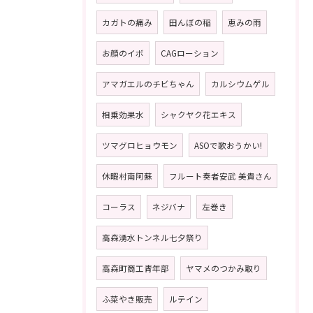
カガトの痛み
田んぼの稲
恵みの雨
お顔のイボ
CAGローション
アマガエルのチビちゃん
カルシウムゲル
相乗効果水
シャクヤク花エキス
ツマグロヒョウモン
ASOで歌おうかい!
休暇村南阿蘇
フルート奏者安武 美貴さん
コーラス
ネジバナ
左巻き
高森湧水トンネル七夕祭り
高森町商工青年部
ヤマメのつかみ取り
ふ菜やき販売
ルテイン