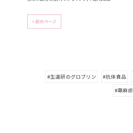
< 前のページ
#生還研のグロブリン
#抗体食品
#蕁麻疹