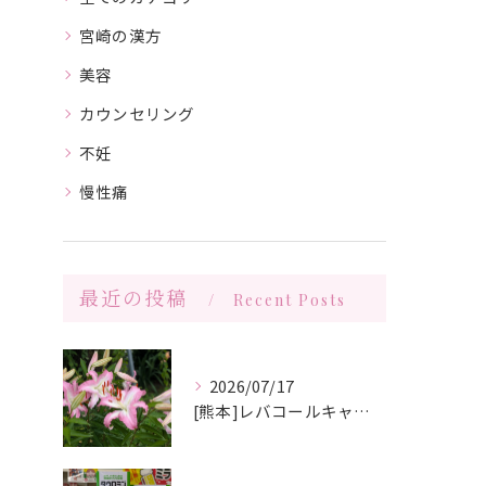
宮崎の漢方
美容
カウンセリング
不妊
慢性痛
最近の投稿
Recent Posts
2026/07/17
[熊本]レバコールキャンペーン＆ガチャガチャ抽選会やっています‼️