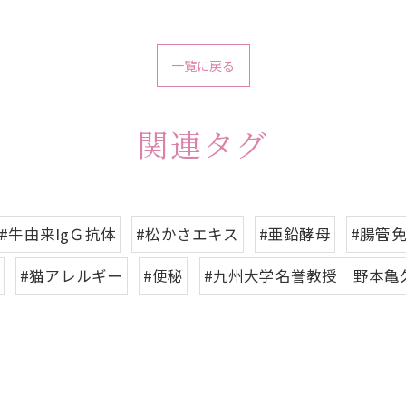
一覧に戻る
関連タグ
#牛由来IgＧ抗体
#松かさエキス
#亜鉛酵母
#腸管
#猫アレルギー
#便秘
#九州大学名誉教授 野本亀