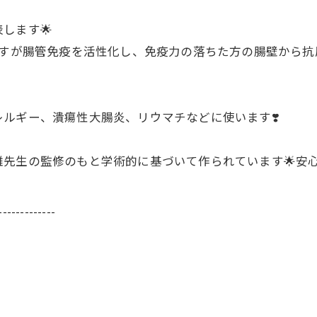
します🌟
ですが腸管免疫を活性化し、免疫力の落ちた方の腸壁から抗
ルギー、潰瘍性大腸炎、リウマチなどに使います❣️
先生の監修のもと学術的に基づいて作られています🌟安
-------------