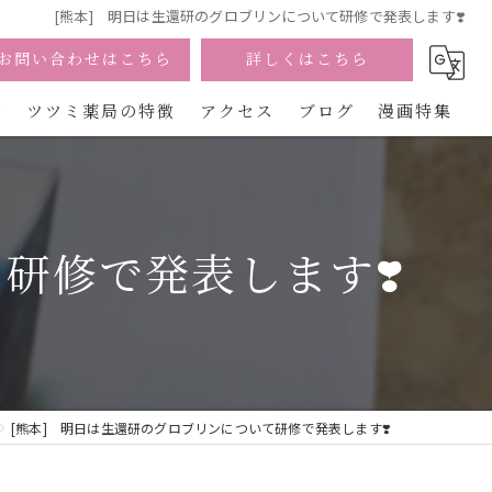
[熊本] 明日は生還研のグロブリンについて研修で発表します❣️
お問い合わせはこちら
詳しくはこちら
問
ツツミ薬局の特徴
アクセス
ブログ
漫画特集
宮崎の漢方
美容
研修で発表します❣️
カウンセリング
不妊
慢性痛
[熊本] 明日は生還研のグロブリンについて研修で発表します❣️