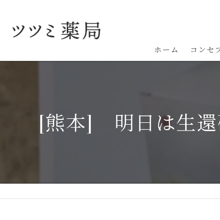
ホーム
コンセ
[熊本] 明日は生