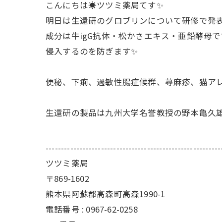
こんにちは☀ツツミ薬局てす✨
明日は生還研のグロブリンについて研修で発表
成分は牛igG抗体・松かさエキス・亜鉛酵母
侵入するのを防ぎます✨
便秘、下痢、過敏性腸症候群、蕁麻疹、猫アレ
生還研の製品は九州大学名誉教授の野本亀久雄
---------------------------------------------------------
ツツミ薬局
〒869-1602
熊本県阿蘇郡高森町高森1990-1
電話番号 : 0967-62-0258