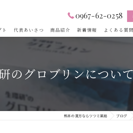
0967-62-0258
プト
代表あいさつ
商品紹介
新着情報
よくある質
還研のグロブリンについて
熊本の漢方ならツツミ薬局
ブログ