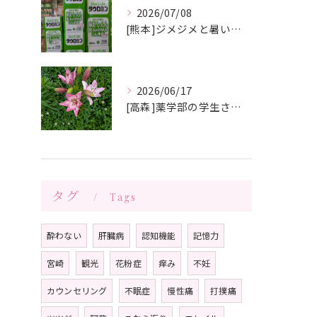
2026/07/08
[熊本]ジメジメと暑い夏痒くてたまらない、皮膚炎が治らない、蕁麻疹が出やすくて悩んでいる方いませんか⁉️タウロミン錠でいつの間にか治ってしまったと大好評です💞
2026/06/17
[高森]薬学部の学生さんが薬局製剤の実習にきてくれました✨桂枝茯苓丸つくり楽しかった!と帰って行きました☺️
タグ
Tags
酔わない
肝臓病
認知機能
記憶力
宮崎
観光
花粉症
痒み
不妊
カウンセリング
不眠症
慢性痛
打撲痛