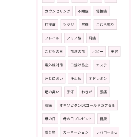
カウンセリング
不眠症
慢性痛
打撲痛
ツツジ
阿蘇
こむら返り
フレイル
アミノ酸
肩痛
こどもの日
花壇の花
ポピー
美容
紫外線対策
日焼け防止
エステ
汗とにおい
汗止め
オドレミン
足の臭い
手汗
わきが
腰痛
膝痛
オキソピタンDXゴールドカプセル
母の日
母の日プレゼント
健康
贈り物
カーネーション
レバコールα