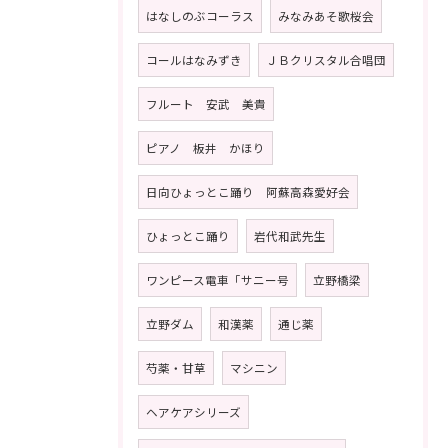
はなしのぶコーラス
みなみあそ歌桜会
コールはなみずき
ＪＢクリスタル合唱団
フルート 安武 美貴
ピアノ 板井 かほり
日向ひょっとこ踊り 阿蘇高森愛好会
ひょっとこ踊り
岩代和武先生
ワンピース電車「サニー号
立野橋梁
立野ダム
和漢薬
通じ薬
芍薬・甘草
マシニン
ヘアケアシリーズ