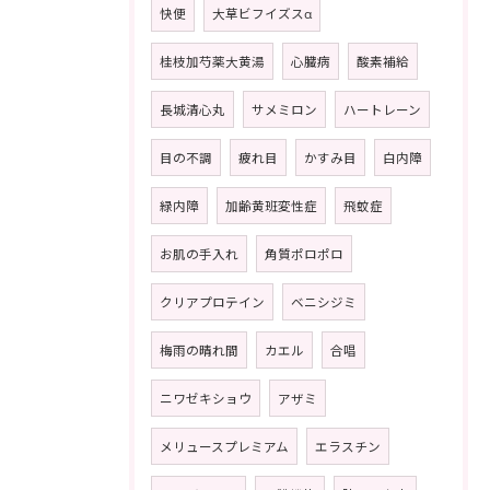
快便
大草ビフイズスα
桂枝加芍薬大黄湯
心臓病
酸素補給
長城清心丸
サメミロン
ハートレーン
目の不調
疲れ目
かすみ目
白内障
緑内障
加齢黄班変性症
飛蚊症
お肌の手入れ
角質ポロポロ
クリアプロテイン
ベニシジミ
梅雨の晴れ間
カエル
合唱
ニワゼキショウ
アザミ
メリュースプレミアム
エラスチン