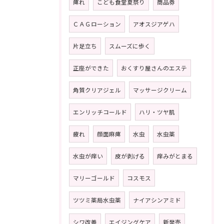
痺れ
こども食堂夏祭り
商品券
ＣＡＧローション
アオスジアゲハ
片足立ち
スムーズに歩く
正座ができた
おくすり屋さんのエステ
角質クリアジェル
マッサージクリーム
エンリッチコールド
ハリ・ツヤ肌
疲れ
顔面麻痺
水虫
水虫薬
水虫が痒い
皮が剥げる
痒みがとまる
マリーゴールド
コスモス
ツツミ薬局水虫薬
ナイアシンアミド
シワ改善
エイジングケア
新発売