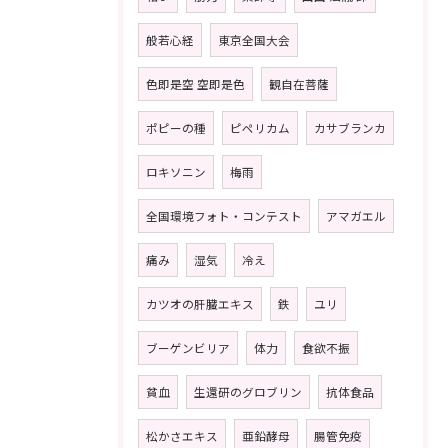
般若心経
東京全国大会
色即是空 空即是色
観自在菩薩
ポピーの種
ピペリカム
カサブランカ
ロキソニン
梅雨
全国環境フォト・コンテスト
アマガエル
痛み
湿気
冷え
カツオの肝臓エキス
鉄
ユリ
ブーゲンビリア
体力
食欲不振
貧血
生還研のグロブリン
抗体食品
松かさエキス
亜鉛酵母
腸管免疫