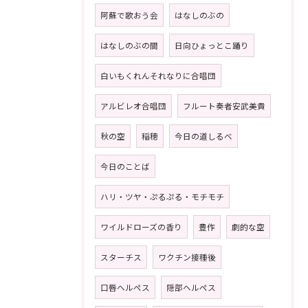
阿蘇で歌おう会
はなしのぶの
はなしのぶの間
日向ひょっとこ踊り
白いもくれんそれなりに合唱団
アルビレオ合唱団
フルート奏者安武美貴
秋の空
稲穂
今日の道しるべ
今日のことば
ハリ・ツヤ・ぷるぷる・モチモチ
ワイルドローズの香り
豊作
劇的な空
スターチス
ワクチン接種後
口唇ヘルペス
隠部ヘルペス