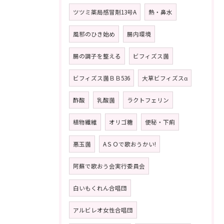
ツツミ薬局感冒剤13号A
熱・鼻水
風邪のひき始め
腸内環境
腸の調子を整える
ビフィズス菌
ビフィズス菌ＢＢ536
大草ビフィズスα
酢酸
乳酸菌
ラクトフェリン
植物繊維
オリゴ糖
便秘・下痢
悪玉菌
AＳＯで歌おうかい!
阿蘇で歌おう会実行委員会
白いもくれん合唱団
アルビレオ女性合唱団