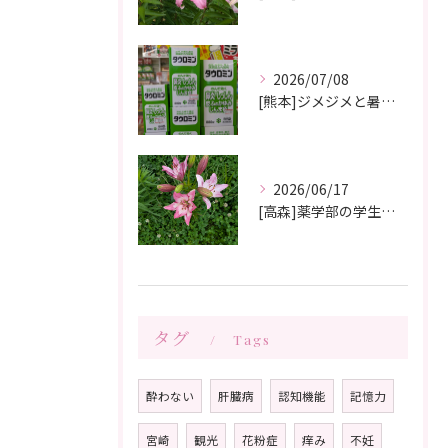
2026/07/08
[熊本]ジメジメと暑い夏痒くてたまらない、皮膚炎が治らない、蕁麻疹が出やすくて悩んでいる方いませんか⁉️タウロミン錠でいつの間にか治ってしまったと大好評です💞
2026/06/17
[高森]薬学部の学生さんが薬局製剤の実習にきてくれました✨桂枝茯苓丸つくり楽しかった!と帰って行きました☺️
タグ
Tags
酔わない
肝臓病
認知機能
記憶力
宮崎
観光
花粉症
痒み
不妊