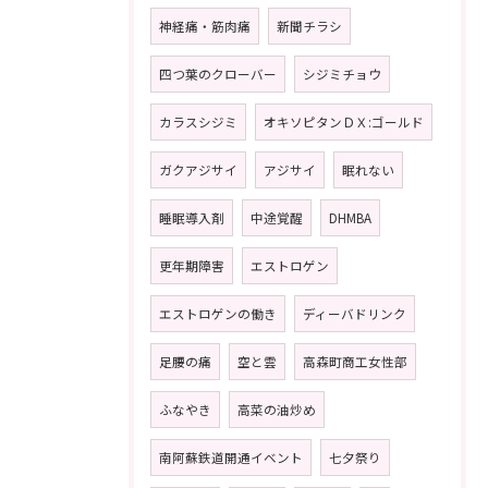
神経痛・筋肉痛
新聞チラシ
四つ葉のクローバー
シジミチョウ
カラスシジミ
オキソピタンＤＸ:ゴールド
ガクアジサイ
アジサイ
眠れない
睡眠導入剤
中途覚醒
DHMBA
更年期障害
エストロゲン
エストロゲンの働き
ディーバドリンク
足腰の痛
空と雲
高森町商工女性部
ふなやき
高菜の油炒め
南阿蘇鉄道開通イベント
七夕祭り