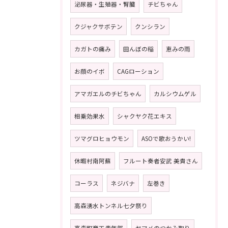
泌尿器・生殖器・腎臓
チビちゃん
クジャクサボテン
クンシラン
カガトの痛み
田んぼの稲
恵みの雨
お顔のイボ
CAGローション
アマガエルのチビちゃん
カルシウムゲル
相乗効果水
シャクヤク花エキス
ツマグロヒョウモン
ASOで歌おうかい!
休暇村南阿蘇
フルート奏者安武 美貴さん
コーラス
ネジバナ
左巻き
高森湧水トンネル七夕祭り
高森町商工青年部
ヤマメのつかみ取り