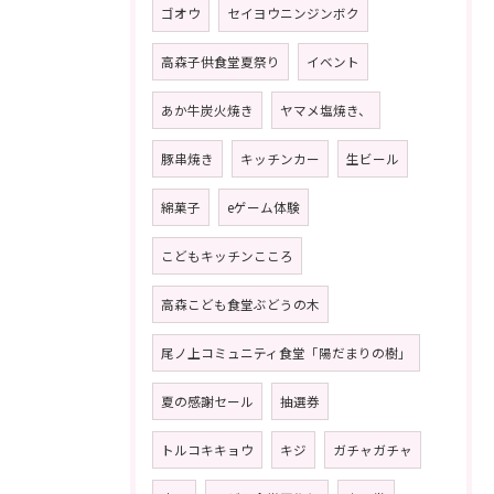
ゴオウ
セイヨウニンジンボク
高森子供食堂夏祭り
イベント
あか牛炭火焼き
ヤマメ塩焼き、
豚串焼き
キッチンカー
生ビール
綿菓子
eゲーム体験
こどもキッチンこころ
高森こども食堂ぶどうの木
尾ノ上コミュニティ食堂「陽だまりの樹」
夏の感謝セール
抽選券
トルコキキョウ
キジ
ガチャガチャ