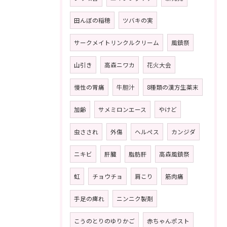
田んぼの稲穂
ツバキの実
サークメイトリンクルクリーム
風鎮祭
山引き
高森ニワカ
花火大会
慢性の胃痛
牛胆汁
8種類の漢方生薬末
加齢
サメミロンエース
やけど
虫さされ
外傷
ヘルペス
カンジダ
ニキビ
肝臓
脂肪肝
高森風鎮祭
虹
チョウチョ
肩こり
筋肉痛
手足の痺れ
ニンニク製剤
こうのとりのゆりかご
赤ちゃんポスト