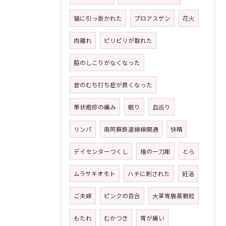
猫に引っ掛かれた
プロアスゲン
花火
肉離れ
ピリピリが取れた
脇のしこりがなくなった
昔のむち打ち症が良くなった
帯状疱疹の痛み
眠り
血巡り
リンパ
南阿蘇鉄道線線開通
快晴
デイセンターつくし
檜の一刀彫
とら
ムラサキオモト
ハチに刺された
妊活
ご夫婦
ピンクの百合
大草胃腸薬顆粒
もたれ
むかつき
胃が痛い