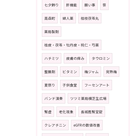
七夕飾り
肝機能
願い事
笹
高森町
婦人薬
桂枝茯苓丸
薬局製剤
桂皮・茯苓・牡丹皮・桃仁・芍薬
ハチミツ
皮膚の痒み
タウロミン
整腸剤
ビタミン
梅ジャム
完熟梅
夏祭り
子供食堂
フーセンアート
バンド演奏
ツツミ薬局横芝生広場
腎虚
老化現象
長城甦腎宝錠
クレアチニン
eGFRの数値改善