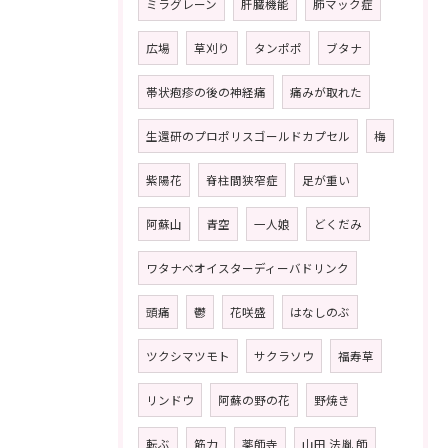
ミラグレーン
肝臓機能
肺マック症
広場
草刈り
タンポポ
ブタナ
帯状疱疹の後の神経痛
痛みが取れた
生還研のプロポリスゴールドカプセル
梅
紫陽花
脊柱間狭窄症
足が重い
阿蘇山
青空
一人娘
どくだみ
ワタナベオイスターディーバドリンク
頭痛
鬱
花咲盛
はなしのぶ
ツクシマツモト
サクラソウ
福寿草
リンドウ
阿蘇の野の花
野焼き
転ぶ
筋力
薬師寺
山田 法胤 師