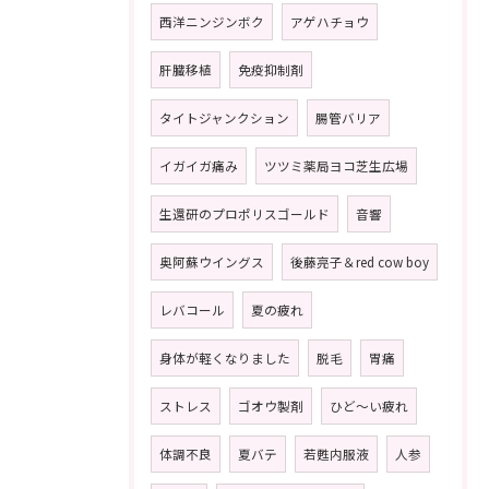
西洋ニンジンボク
アゲハチョウ
肝臓移植
免疫抑制剤
タイトジャンクション
腸管バリア
イガイガ痛み
ツツミ薬局ヨコ芝生広場
生還研のプロポリスゴールド
音響
奥阿蘇ウイングス
後藤亮子＆red cow boy
レバコール
夏の疲れ
身体が軽くなりました
脱毛
胃痛
ストレス
ゴオウ製剤
ひど〜い疲れ
体調不良
夏バテ
若甦内服液
人参