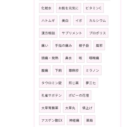
化粧水
お肌を元気に
ビタミンC
ハトムギ
美白
イボ
カルシウム
漢方相談
サプリメント
プロポリス
痛い
手指の痛み
根子岳
風邪
頭痛・発熱
鼻水
咳
咽喉痛
腹痛
下痢
蕁麻疹
ミラノン
タウロミン錠
煎じ薬
夢三七
孔雀サボテン
ポピーの花壇
大草胃腸薬
大草丸
値上げ
アスゲン散EX
神経痛
薬局