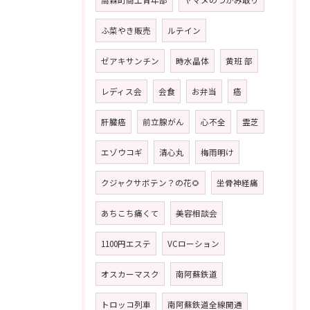
ふ菜やき販売
ルテイン
ゼアキサンチン
時水晶体
黄班 部
レディス会
会食
お弁当
癌
肝臓癌
前立腺がん
心不全
霊芝
エゾウコギ
清心丸
梅雨明け
クジャクサボテン？の花🌻
坐骨神経痛
あちこち痛くて
美容相談会
1100円エステ
VCローション
オスカーマスク
南阿蘇鉄道
トロッコ列車
南阿蘇鉄道全線開通