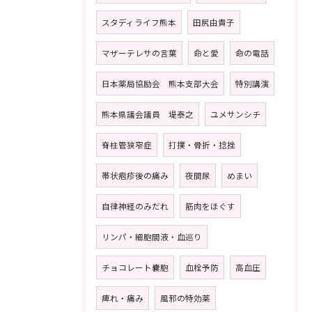
スタディライフ熊本
田尻由貴子
マザーテレサの言葉
命と愛
命の電話
日本薬局協励会 熊本支部大会
特別講演
熊本県議会議員 堤泰之
ユメサンシチ
脊柱管狭窄症
打撲・骨折・捻挫
帯状疱疹後の痛み
夜間尿
めまい
自律神経のみだれ
筋肉をほぐす
リンパ・細胞間液・血巡り
チョコレート嚢胞
血栓予防
高血圧
痺れ・痛み
風邪の特効薬