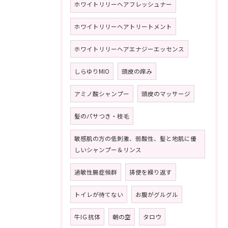
ホワイトリリーヘアフレッシュナー
ホワイトリリーヘアトリートメント
ホワイトリリーヘアエナジーエッセンス
しらゆりMIO
頭皮の痒み
アミノ酸シャンプー
頭皮のマッサージ
髪のパサつき・枝毛
敏感肌の方の低刺激、弱酸性、髪と地肌に優
しいシャンプー＆リンス
過敏性腸症候群
排便を繰り返す
トイレが待てない
お腹がグルグル
牛IＧ抗体
朝の空
タロウ