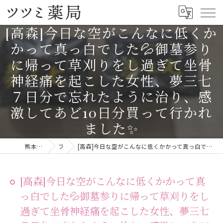
[高森]今日な空がこんなに低くか
かって真っ白でした💦御墓参り
に帰って草刈りをし過ぎて坐骨
神経痛を起こした女性、夢三七
７日分で忘れたように治り、感
激してあど10日分買って行かれ
ました✨
熊本の漢方ならツツミ薬局
ブログ
[高森]今日な空がこんなに低くかかって真っ白でした💦御墓参りに帰って草刈りをし過ぎて坐骨神経痛を起こした女性、夢三七７日分で忘れたように治り、感激してあど10日分買って行かれました✨
[高森]今日な空がこんなに低くかかって真
っ白でした💦御墓参りに帰って草刈りをし
過ぎて坐骨神経痛を起こした女性、夢三七