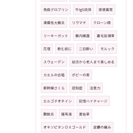
免疫グロブリン
牛IgG抗体
排便異常
潰瘍性大腸炎
リウマチ
クローン病
リーキーガット
腸内細菌
裏毛反魂草
花壇
飲む前に
二日酔い
モルック
スウェーデン
幼児から老人まで楽しめる
カエルの合唱
ポピーの実
新幹線さくら
認知症
注意力
エルゴチオネイン
記憶ハイチャージ
膀胱炎
猪苓湯
夏枯草
オキソピタンＤＸゴールド
足腰の痛み