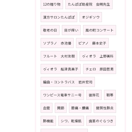
12の贈り物
たんぽぽ助産院 虫明先生
漢方サロンたんぽぽ
オジギソウ
敬老の日
目が痒い
風の町コンサート
ソプラノ 赤池優
ピアノ 藤本史子
フルート 大村友樹
ゥ゙ィオラ 上野美科
ゥ゙ィオラ 船津真美子
チェロ 原田哲男
編曲・コントラバス 岩井宏司
ワンピース電車サニー号
彼岸花
靭帯
血管
関節
膝痛・腰痛
間質性肺炎
肺機能
シワ、乾燥肌
歯茎のぐらつき