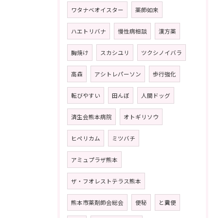
ワタナベオイスター
薬師如来
ハエトリバナ
慢性病相談
漢方薬
胸焼け
スカシユリ
ツクシノイバラ
高森
アシトレパーソン
歩行強化
転びやすい
田んぼ
人間ドッグ
済生会熊本病院
オトギリソウ
ヒペリカム
ミツバチ
アミュプラザ熊本
ザ・フオレストテラス熊本
熊本市薬剤師会総会
便秘
と糞便