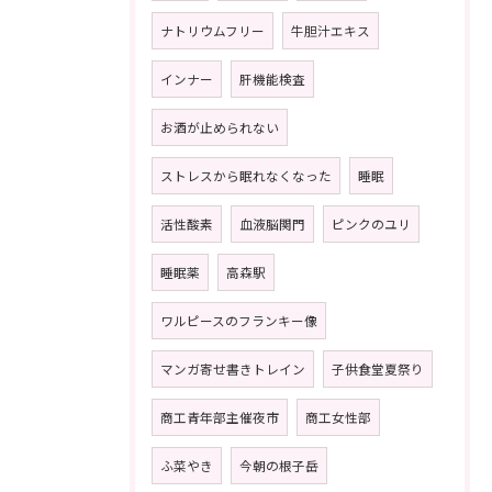
ナトリウムフリー
牛胆汁エキス
インナー
肝機能検査
お酒が止められない
ストレスから眠れなくなった
睡眠
活性酸素
血液脳関門
ピンクのユリ
睡眠薬
高森駅
ワルピースのフランキー像
マンガ寄せ書きトレイン
子供食堂夏祭り
商工青年部主催夜市
商工女性部
ふ菜やき
今朝の根子岳