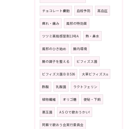
チョコレート嚢胞
血栓予防
高血圧
痺れ・痛み
風邪の特効薬
ツツミ薬局感冒剤13号A
熱・鼻水
風邪のひき始め
腸内環境
腸の調子を整える
ビフィズス菌
ビフィズス菌ＢＢ536
大草ビフィズスα
酢酸
乳酸菌
ラクトフェリン
植物繊維
オリゴ糖
便秘・下痢
悪玉菌
AＳＯで歌おうかい!
阿蘇で歌おう会実行委員会