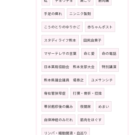
虹
チョウチョ
肩こり
筋肉痛
手足の痺れ
ニンニク製剤
こうのとりのゆりかご
赤ちゃんポスト
スタディライフ熊本
田尻由貴子
マザーテレサの言葉
命と愛
命の電話
日本薬局協励会 熊本支部大会
特別講演
熊本県議会議員 堤泰之
ユメサンシチ
脊柱管狭窄症
打撲・骨折・捻挫
帯状疱疹後の痛み
夜間尿
めまい
自律神経のみだれ
筋肉をほぐす
リンパ・細胞間液・血巡り