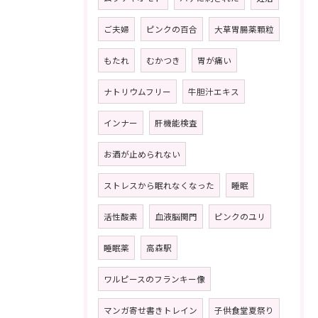
ご夫婦
ピンクの百合
大草胃腸薬顆粒
もたれ
むかつき
胃が痛い
ナトリウムフリー
牛胆汁エキス
インナー
肝機能検査
お酒が止められない
ストレスから眠れなくなった
睡眠
活性酸素
血液脳関門
ピンクのユリ
睡眠薬
高森駅
ワルピースのフランキー像
マンガ寄せ書きトレイン
子供食堂夏祭り