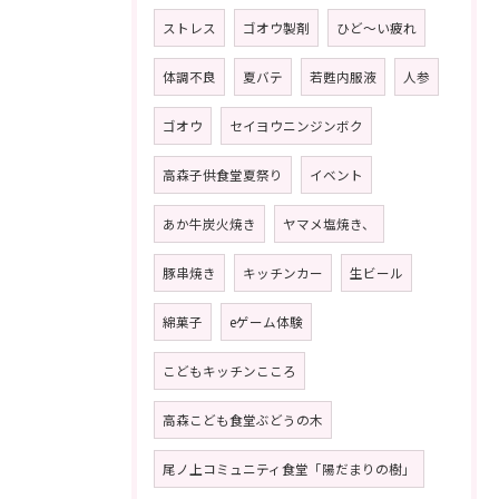
ストレス
ゴオウ製剤
ひど〜い疲れ
体調不良
夏バテ
若甦内服液
人参
ゴオウ
セイヨウニンジンボク
高森子供食堂夏祭り
イベント
あか牛炭火焼き
ヤマメ塩焼き、
豚串焼き
キッチンカー
生ビール
綿菓子
eゲーム体験
こどもキッチンこころ
高森こども食堂ぶどうの木
尾ノ上コミュニティ食堂「陽だまりの樹」