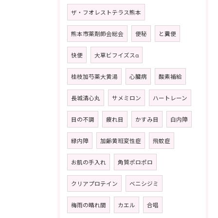
ザ・フオレストテラス熊本
熊本市薬剤師会総会
便秘
と糞便
快便
大草ビフイズスα
桂枝加芍薬大黄湯
心臓病
酸素補給
長城清心丸
サメミロン
ハートレーン
目の不調
疲れ目
かすみ目
白内障
緑内障
加齢黄班変性症
飛蚊症
お肌の手入れ
角質ポロポロ
クリアプロテイン
ベニシジミ
梅雨の晴れ間
カエル
合唱