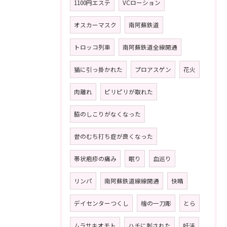
1100円エステ
VCローション
オスカーマスク
南阿蘇鉄道
トロッコ列車
南阿蘇鉄道全線開通
猫に引っ掛かれた
プロアスゲン
花火
肉離れ
ピリピリが取れた
脇のしこりがなくなった
昔のむち打ち症が良くなった
帯状疱疹の痛み
眠り
血巡り
リンパ
南阿蘇鉄道線線開通
快晴
デイセンターつくし
檜の一刀彫
とら
ムラサキオモト
ハチに刺された
妊活