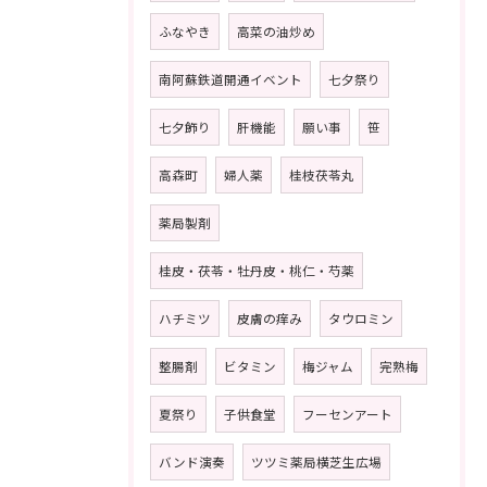
ふなやき
高菜の油炒め
南阿蘇鉄道開通イベント
七夕祭り
七夕飾り
肝機能
願い事
笹
高森町
婦人薬
桂枝茯苓丸
薬局製剤
桂皮・茯苓・牡丹皮・桃仁・芍薬
ハチミツ
皮膚の痒み
タウロミン
整腸剤
ビタミン
梅ジャム
完熟梅
夏祭り
子供食堂
フーセンアート
バンド演奏
ツツミ薬局横芝生広場