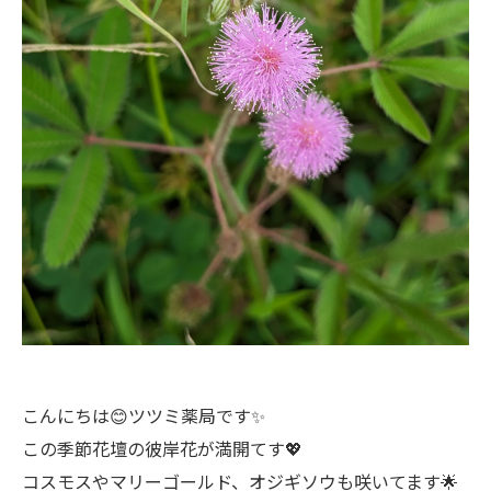
こんにちは😊ツツミ薬局です✨
この季節花壇の彼岸花が満開てす💖
コスモスやマリーゴールド、オジギソウも咲いてます🌟