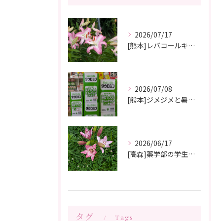
2026/07/17
[熊本]レバコールキャンペーン＆ガチャガチャ抽選会やっています‼️
2026/07/08
[熊本]ジメジメと暑い夏痒くてたまらない、皮膚炎が治らない、蕁麻疹が出やすくて悩んでいる方いませんか⁉️タウロミン錠でいつの間にか治ってしまったと大好評です💞
2026/06/17
[高森]薬学部の学生さんが薬局製剤の実習にきてくれました✨桂枝茯苓丸つくり楽しかった!と帰って行きました☺️
タグ
Tags