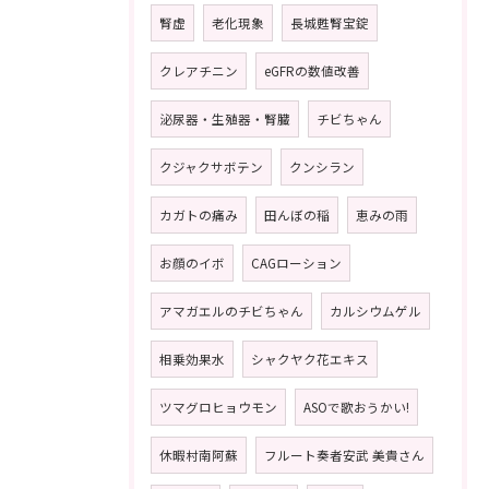
腎虚
老化現象
長城甦腎宝錠
クレアチニン
eGFRの数値改善
泌尿器・生殖器・腎臓
チビちゃん
クジャクサボテン
クンシラン
カガトの痛み
田んぼの稲
恵みの雨
お顔のイボ
CAGローション
アマガエルのチビちゃん
カルシウムゲル
相乗効果水
シャクヤク花エキス
ツマグロヒョウモン
ASOで歌おうかい!
休暇村南阿蘇
フルート奏者安武 美貴さん