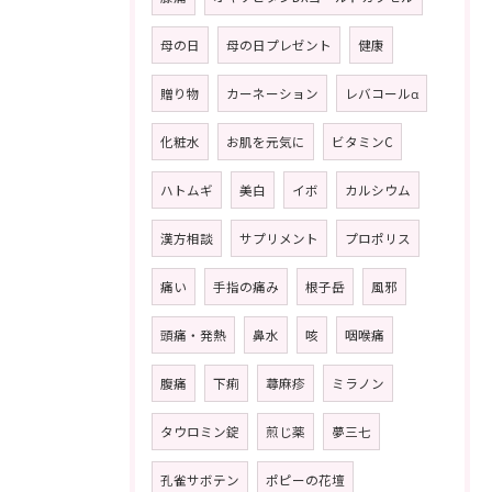
母の日
母の日プレゼント
健康
贈り物
カーネーション
レバコールα
化粧水
お肌を元気に
ビタミンC
ハトムギ
美白
イボ
カルシウム
漢方相談
サプリメント
プロポリス
痛い
手指の痛み
根子岳
風邪
頭痛・発熱
鼻水
咳
咽喉痛
腹痛
下痢
蕁麻疹
ミラノン
タウロミン錠
煎じ薬
夢三七
孔雀サボテン
ポピーの花壇