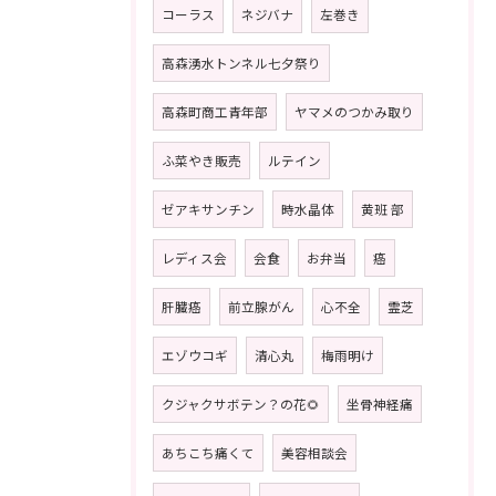
コーラス
ネジバナ
左巻き
高森湧水トンネル七夕祭り
高森町商工青年部
ヤマメのつかみ取り
ふ菜やき販売
ルテイン
ゼアキサンチン
時水晶体
黄班 部
レディス会
会食
お弁当
癌
肝臓癌
前立腺がん
心不全
霊芝
エゾウコギ
清心丸
梅雨明け
クジャクサボテン？の花🌻
坐骨神経痛
あちこち痛くて
美容相談会