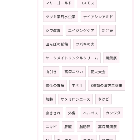
マリーゴールド
コスモス
ツツミ薬局水虫薬
ナイアシンアミド
シワ改善
エイジングケア
新発売
田んぼの稲穂
ツバキの実
サークメイトリンクルクリーム
風鎮祭
山引き
高森ニワカ
花火大会
慢性の胃痛
牛胆汁
8種類の漢方生薬末
加齢
サメミロンエース
やけど
虫さされ
外傷
ヘルペス
カンジダ
ニキビ
肝臓
脂肪肝
高森風鎮祭