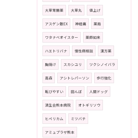
大草胃腸薬
大草丸
値上げ
アスゲン散EX
神経痛
薬局
ワタナベオイスター
薬師如来
ハエトリバナ
慢性病相談
漢方薬
胸焼け
スカシユリ
ツクシノイバラ
高森
アシトレパーソン
歩行強化
転びやすい
田んぼ
人間ドッグ
済生会熊本病院
オトギリソウ
ヒペリカム
ミツバチ
アミュプラザ熊本