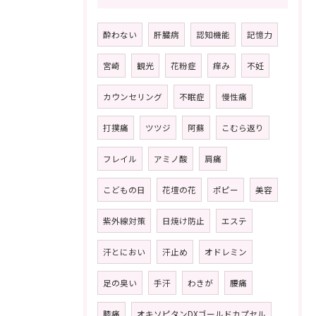
酔わない
肝臓病
認知機能
記憶力
宮崎
観光
花粉症
痒み
不妊
カウンセリング
不眠症
慢性痛
打撲痛
ツツジ
阿蘇
こむら返り
フレイル
アミノ酸
肩痛
こどもの日
花壇の花
ポピー
美容
紫外線対策
日焼け防止
エステ
汗とにおい
汗止め
オドレミン
足の臭い
手汗
わきが
腰痛
膝痛
オキソピタンDXゴールドカプセル