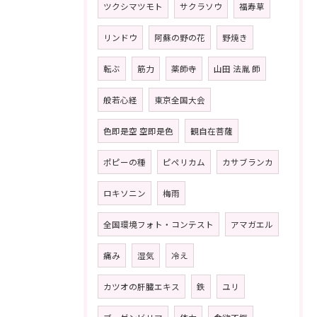
ツクシマツモト
サクラソウ
福寿草
リンドウ
阿蘇の野の花
野焼き
転ぶ
筋力
薬師寺
山田 法胤 師
般若心経
東京全国大会
色即是空 空即是色
観自在菩薩
ポピーの種
ピペリカム
カサブランカ
ロキソニン
梅雨
全国環境フォト・コンテスト
アマガエル
痛み
湿気
冷え
カツオの肝臓エキス
鉄
ユリ