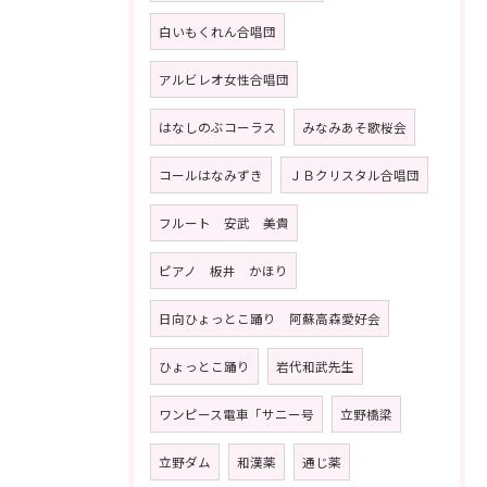
白いもくれん合唱団
アルビレオ女性合唱団
はなしのぶコーラス
みなみあそ歌桜会
コールはなみずき
ＪＢクリスタル合唱団
フルート 安武 美貴
ピアノ 板井 かほり
日向ひょっとこ踊り 阿蘇高森愛好会
ひょっとこ踊り
岩代和武先生
ワンピース電車「サニー号
立野橋梁
立野ダム
和漢薬
通じ薬