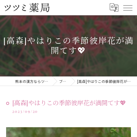
[高森]やはりこの季節彼岸花が満
開てす💖
熊本の漢方ならツツミ薬局
ブログ
[高森]やはりこの季節彼岸花が満開てす💖
[高森]やはりこの季節彼岸花が満開てす💖
2023/09/20