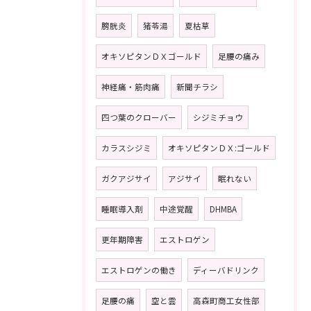
膀胱炎
猪苓湯
夏枯草
オキソピタンＤＸゴールド
足腰の痛み
神経痛・筋肉痛
新聞チラシ
四つ葉のクローバー
シジミチョウ
カラスシジミ
オキソピタンＤＸ:ゴールド
ガクアジサイ
アジサイ
眠れない
睡眠導入剤
中途覚醒
DHMBA
更年期障害
エストロゲン
エストロゲンの働き
ディーバドリンク
足腰の痛
空と雲
高森町商工女性部