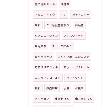
夏の感謝セール
抽選券
トルコキキョウ
キジ
ガチャガチャ
痺れ
こども食堂夏祭り
商品券
ＣＡＧローション
アオスジアゲハ
片足立ち
スムーズに歩く
正座ができた
おくすり屋さんのエステ
角質クリアジェル
マッサージクリーム
エンリッチコールド
ハリ・ツヤ肌
疲れ
顔面麻痺
水虫
水虫薬
水虫が痒い
皮が剥げる
痒みがとまる