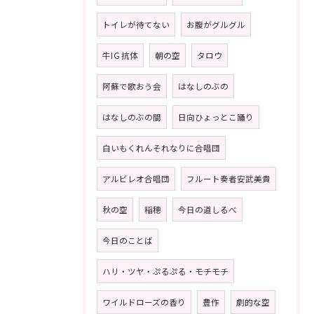
トイレが待てない
お腹がグルグル
牛IＧ抗体
朝の空
タロウ
阿蘇で歌おう会
はなしのぶの
はなしのぶの間
日向ひょっとこ踊り
白いもくれんそれなりに合唱団
アルビレオ合唱団
フルート奏者安武美貴
秋の空
稲穂
今日の道しるべ
今日のことば
ハリ・ツヤ・ぷるぷる・モチモチ
ワイルドローズの香り
豊作
劇的な空