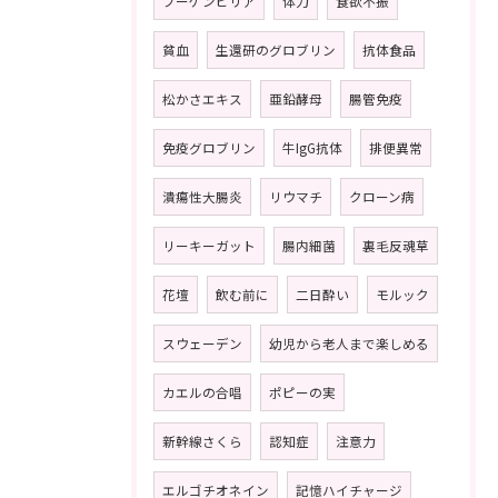
ブーゲンビリア
体力
食欲不振
貧血
生還研のグロブリン
抗体食品
松かさエキス
亜鉛酵母
腸管免疫
免疫グロブリン
牛IgG抗体
排便異常
潰瘍性大腸炎
リウマチ
クローン病
リーキーガット
腸内細菌
裏毛反魂草
花壇
飲む前に
二日酔い
モルック
スウェーデン
幼児から老人まで楽しめる
カエルの合唱
ポピーの実
新幹線さくら
認知症
注意力
エルゴチオネイン
記憶ハイチャージ