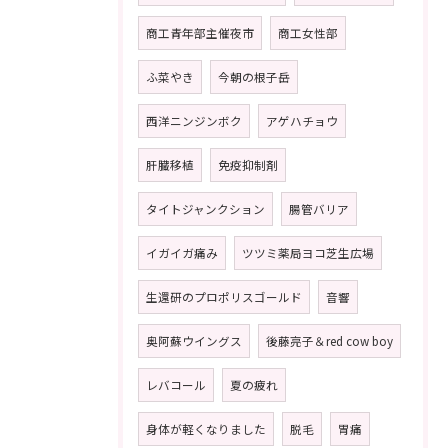
商工青年部主催夜市
商工女性部
ふ菜やき
今朝の根子岳
西洋ニンジンボク
アゲハチョウ
肝臓移植
免疫抑制剤
タイトジャンクション
腸管バリア
イガイガ痛み
ツツミ薬局ヨコ芝生広場
生還研のプロポリスゴールド
音響
奥阿蘇ウイングス
後藤亮子＆red cow boy
レバコール
夏の疲れ
身体が軽くなりました
脱毛
胃痛