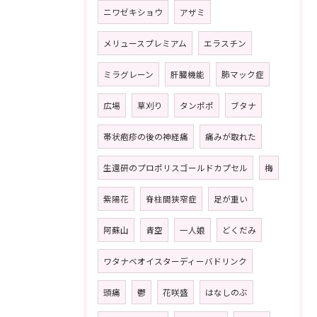
ニワゼキショウ
アザミ
メリュースプレミアム
エラスチン
ミラグレーン
肝臓機能
肺マック症
広場
草刈り
タンポポ
ブタナ
帯状疱疹の後の神経痛
痛みが取れた
生還研のプロポリスゴールドカプセル
梅
紫陽花
脊柱間狭窄症
足が重い
阿蘇山
青空
一人娘
どくだみ
ワタナベオイスターディーバドリンク
頭痛
鬱
花咲盛
はなしのぶ