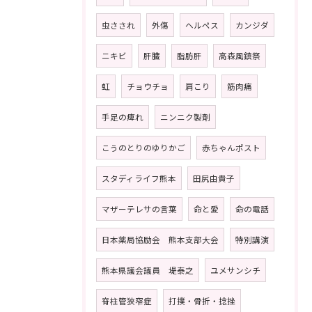
虫さされ
外傷
ヘルペス
カンジダ
ニキビ
肝臓
脂肪肝
高森風鎮祭
虹
チョウチョ
肩こり
筋肉痛
手足の痺れ
ニンニク製剤
こうのとりのゆりかご
赤ちゃんポスト
スタディライフ熊本
田尻由貴子
マザーテレサの言葉
命と愛
命の電話
日本薬局協励会 熊本支部大会
特別講演
熊本県議会議員 堤泰之
ユメサンシチ
脊柱管狭窄症
打撲・骨折・捻挫