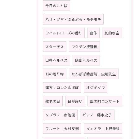
今日のことば
ハリ・ツヤ・ぷるぷる・モチモチ
ワイルドローズの香り
豊作
劇的な空
スターチス
ワクチン接種後
口唇ヘルペス
隠部ヘルペス
12の贈り物
たんぽぽ助産院 虫明先生
漢方サロンたんぽぽ
オジギソウ
敬老の日
目が痒い
風の町コンサート
ソプラノ 赤池優
ピアノ 藤本史子
フルート 大村友樹
ゥ゙ィオラ 上野美科