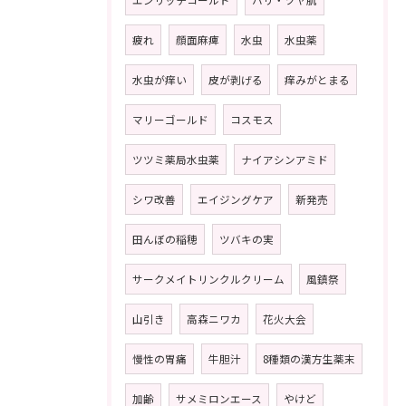
エンリッチコールド
ハリ・ツヤ肌
疲れ
顔面麻痺
水虫
水虫薬
水虫が痒い
皮が剥げる
痒みがとまる
マリーゴールド
コスモス
ツツミ薬局水虫薬
ナイアシンアミド
シワ改善
エイジングケア
新発売
田んぼの稲穂
ツバキの実
サークメイトリンクルクリーム
風鎮祭
山引き
高森ニワカ
花火大会
慢性の胃痛
牛胆汁
8種類の漢方生薬末
加齢
サメミロンエース
やけど