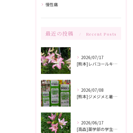
慢性痛
最近の投稿
Recent Posts
2026/07/17
[熊本]レバコールキャンペーン＆ガチャガチャ抽選会やっています‼️
2026/07/08
[熊本]ジメジメと暑い夏痒くてたまらない、皮膚炎が治らない、蕁麻疹が出やすくて悩んでいる方いませんか⁉️タウロミン錠でいつの間にか治ってしまったと大好評です💞
2026/06/17
[高森]薬学部の学生さんが薬局製剤の実習にきてくれました✨桂枝茯苓丸つくり楽しかった!と帰って行きました☺️