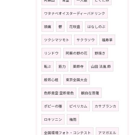
阿蘇山
青空
一人娘
どくだみ
ワタナベオイスターディーバドリンク
頭痛
鬱
花咲盛
はなしのぶ
ツクシマツモト
サクラソウ
福寿草
リンドウ
阿蘇の野の花
野焼き
転ぶ
筋力
薬師寺
山田 法胤 師
般若心経
東京全国大会
色即是空 空即是色
観自在菩薩
ポピーの種
ピペリカム
カサブランカ
ロキソニン
梅雨
全国環境フォト・コンテスト
アマガエル