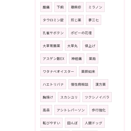
腹痛
下痢
蕁麻疹
ミラノン
タウロミン錠
煎じ薬
夢三七
孔雀サボテン
ポピーの花壇
大草胃腸薬
大草丸
値上げ
アスゲン散EX
神経痛
薬局
ワタナベオイスター
薬師如来
ハエトリバナ
慢性病相談
漢方薬
胸焼け
スカシユリ
ツクシノイバラ
高森
アシトレパーソン
歩行強化
転びやすい
田んぼ
人間ドッグ