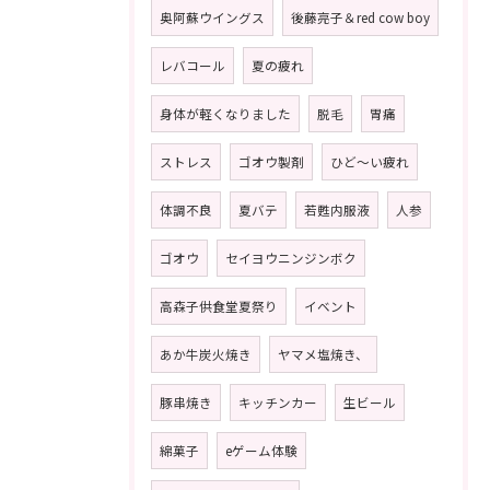
奥阿蘇ウイングス
後藤亮子＆red cow boy
レバコール
夏の疲れ
身体が軽くなりました
脱毛
胃痛
ストレス
ゴオウ製剤
ひど〜い疲れ
体調不良
夏バテ
若甦内服液
人参
ゴオウ
セイヨウニンジンボク
高森子供食堂夏祭り
イベント
あか牛炭火焼き
ヤマメ塩焼き、
豚串焼き
キッチンカー
生ビール
綿菓子
eゲーム体験