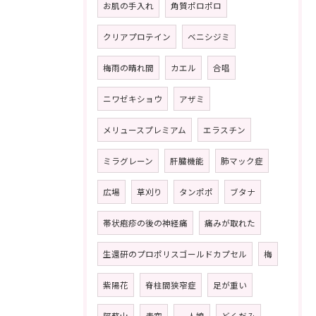
お肌の手入れ
角質ポロポロ
クリアプロテイン
ベニシジミ
梅雨の晴れ間
カエル
合唱
ニワゼキショウ
アザミ
メリュースプレミアム
エラスチン
ミラグレーン
肝臓機能
肺マック症
広場
草刈り
タンポポ
ブタナ
帯状疱疹の後の神経痛
痛みが取れた
生還研のプロポリスゴールドカプセル
梅
紫陽花
脊柱間狭窄症
足が重い