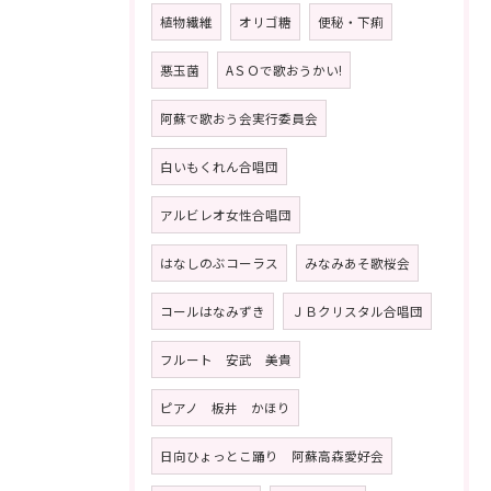
植物繊維
オリゴ糖
便秘・下痢
悪玉菌
AＳＯで歌おうかい!
阿蘇で歌おう会実行委員会
白いもくれん合唱団
アルビレオ女性合唱団
はなしのぶコーラス
みなみあそ歌桜会
コールはなみずき
ＪＢクリスタル合唱団
フルート 安武 美貴
ピアノ 板井 かほり
日向ひょっとこ踊り 阿蘇高森愛好会