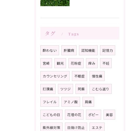
タグ
Tags
酔わない
肝臓病
認知機能
記憶力
宮崎
観光
花粉症
痒み
不妊
カウンセリング
不眠症
慢性痛
打撲痛
ツツジ
阿蘇
こむら返り
フレイル
アミノ酸
肩痛
こどもの日
花壇の花
ポピー
美容
紫外線対策
日焼け防止
エステ