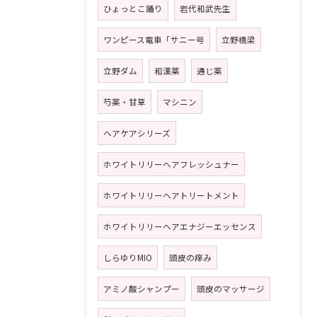
ひょっとこ踊り
岩代和武先生
ワンピース電車「サニー号
立野橋梁
立野ダム
和漢薬
通じ薬
芍薬・甘草
マシニン
ヘアケアシリーズ
ホワイトリリーヘアフレッシュナー
ホワイトリリーヘアトリートメント
ホワイトリリーヘアエナジーエッセンス
しらゆりMIO
頭皮の痒み
アミノ酸シャンプー
頭皮のマッサージ