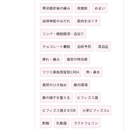
帯状疱疹後の痛み
夜間尿
めまい
自律神経のみだれ
筋肉をほぐす
リンパ・細胞間液・血巡り
チョコレート嚢胞
血栓予防
高血圧
痺れ・痛み
風邪の特効薬
ツツミ薬局感冒剤13号A
熱・鼻水
風邪のひき始め
腸内環境
腸の調子を整える
ビフィズス菌
ビフィズス菌ＢＢ536
大草ビフィズスα
酢酸
乳酸菌
ラクトフェリン