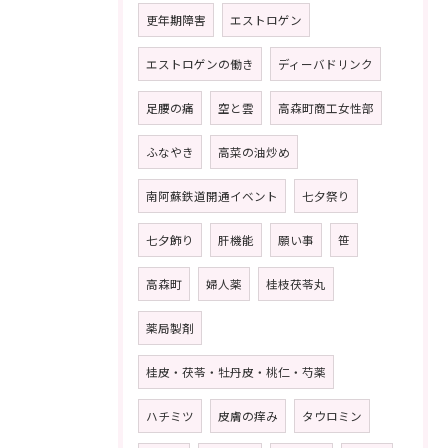
更年期障害
エストロゲン
エストロゲンの働き
ディーバドリンク
足腰の痛
空と雲
高森町商工女性部
ふなやき
高菜の油炒め
南阿蘇鉄道開通イベント
七夕祭り
七夕飾り
肝機能
願い事
笹
高森町
婦人薬
桂枝茯苓丸
薬局製剤
桂皮・茯苓・牡丹皮・桃仁・芍薬
ハチミツ
皮膚の痒み
タウロミン