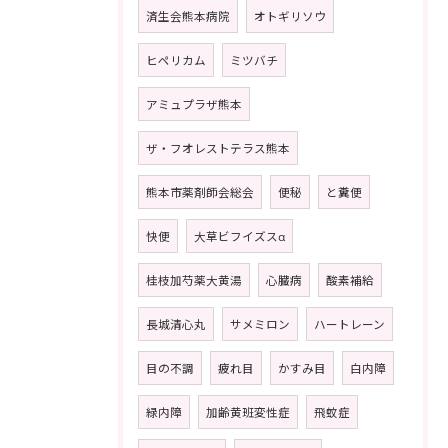
済生会熊本病院
オトギリソウ
ヒペリカム
ミツバチ
アミュプラザ熊本
ザ・フオレストテラス熊本
熊本市薬剤師会総会
便秘
と糞便
快便
大草ビフイズスα
桂枝加芍薬大黄湯
心臓病
酸素補給
長城清心丸
サメミロン
ハートレーン
目の不調
疲れ目
かすみ目
白内障
緑内障
加齢黄班変性症
飛蚊症