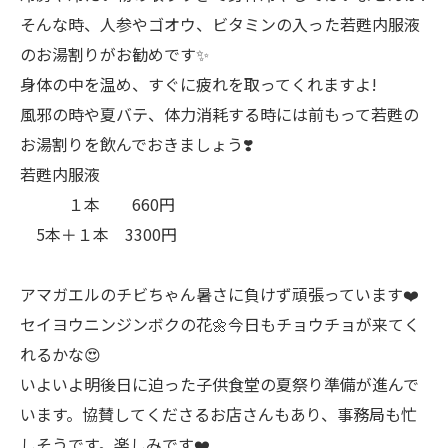
そんな時、人参やゴオウ、ビタミンの入った若甦内服液
のお湯割りがお勧めです✨
身体の中を温め、すぐに疲れを取ってくれますよ!
風邪の時や夏バテ、体力消耗する時には前もって若甦の
お湯割りを飲んでおきましょう❣️
若甦内服液
１本 660円
5本＋１本 3300円
アマガエルのチビちゃん暑さに負けず頑張っています❤️
セイヨウニンジンボクの花🌼今日もチョウチョが来てく
れるかな😍
いよいよ明後日に迫った子供食堂の夏祭り準備が進んで
います。協賛してくださるお店さんもあり、事務局も忙
しそうです。楽しみです❤️