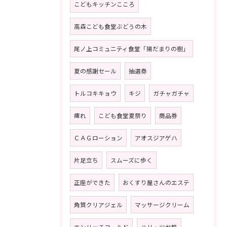
こどもキッチンこころ
高森こども食堂ぶどうの木
尾ノ上コミュニティ食堂「陽だまりの樹」
夏の感謝セール
抽選券
トルコキキョウ
キジ
ガチャガチャ
痺れ
こども食堂夏祭り
商品券
ＣＡＧローション
アオスジアゲハ
片足立ち
スムーズに歩く
正座ができた
おくすり屋さんのエステ
角質クリアジェル
マッサージクリーム