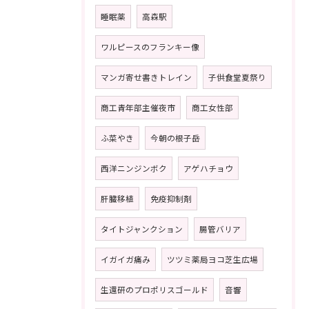
睡眠薬
高森駅
ワルピースのフランキー像
マンガ寄せ書きトレイン
子供食堂夏祭り
商工青年部主催夜市
商工女性部
ふ菜やき
今朝の根子岳
西洋ニンジンボク
アゲハチョウ
肝臓移植
免疫抑制剤
タイトジャンクション
腸管バリア
イガイガ痛み
ツツミ薬局ヨコ芝生広場
生還研のプロポリスゴールド
音響