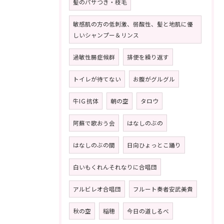
髪のパサつき・枝毛
敏感肌の方の低刺激、弱酸性、髪と地肌に優
しいシャンプー＆リンス
過敏性腸症候群
排便を繰り返す
トイレが待てない
お腹がグルグル
牛IＧ抗体
朝の空
タロウ
阿蘇で歌おう会
はなしのぶの
はなしのぶの間
日向ひょっとこ踊り
白いもくれんそれなりに合唱団
アルビレオ合唱団
フルート奏者安武美貴
秋の空
稲穂
今日の道しるべ