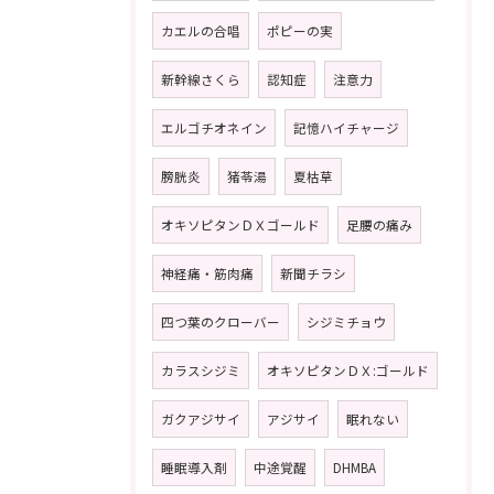
カエルの合唱
ポピーの実
新幹線さくら
認知症
注意力
エルゴチオネイン
記憶ハイチャージ
膀胱炎
猪苓湯
夏枯草
オキソピタンＤＸゴールド
足腰の痛み
神経痛・筋肉痛
新聞チラシ
四つ葉のクローバー
シジミチョウ
カラスシジミ
オキソピタンＤＸ:ゴールド
ガクアジサイ
アジサイ
眠れない
睡眠導入剤
中途覚醒
DHMBA