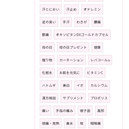
汗とにおい
汗止め
オドレミン
足の臭い
手汗
わきが
腰痛
膝痛
オキソピタンDXゴールドカプセル
母の日
母の日プレゼント
健康
贈り物
カーネーション
レバコールα
化粧水
お肌を元気に
ビタミンC
ハトムギ
美白
イボ
カルシウム
漢方相談
サプリメント
プロポリス
痛い
手指の痛み
根子岳
風邪
頭痛・発熱
鼻水
咳
咽喉痛