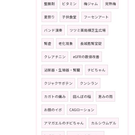
整腸剤
ビタミン
梅ジャム
完熟梅
夏祭り
子供食堂
フーセンアート
バンド演奏
ツツミ薬局横芝生広場
腎虚
老化現象
長城甦腎宝錠
クレアチニン
eGFRの数値改善
泌尿器・生殖器・腎臓
チビちゃん
クジャクサボテン
クンシラン
カガトの痛み
田んぼの稲
恵みの雨
お顔のイボ
CAGローション
アマガエルのチビちゃん
カルシウムゲル