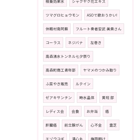
相乗効果水
シャクヤク花エキス
ツマグロヒョウモン
ASOで歌おうかい!
休暇村南阿蘇
フルート奏者安武 美貴さん
コーラス
ネジバナ
左巻き
高森湧水トンネル七夕祭り
高森町商工青年部
ヤマメのつかみ取り
ふ菜やき販売
ルテイン
ゼアキサンチン
時水晶体
黄班 部
レディス会
会食
お弁当
癌
肝臓癌
前立腺がん
心不全
霊芝
エゾウコギ
清心丸
梅雨明け