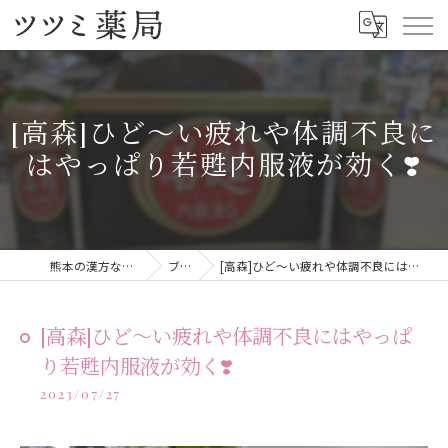
[高森]ひど〜い疲れや体調不良に
はやっぱり若甦内服液が効く❣️
熊本の漢方ならツツミ薬局
ブログ
[高森]ひど〜い疲れや体調不良にはやっぱり若甦内服液が効く❣️
[高森]ひど〜い疲れや体調不良にはやっぱ
り若甦内服液が効く❣️
2023/07/27