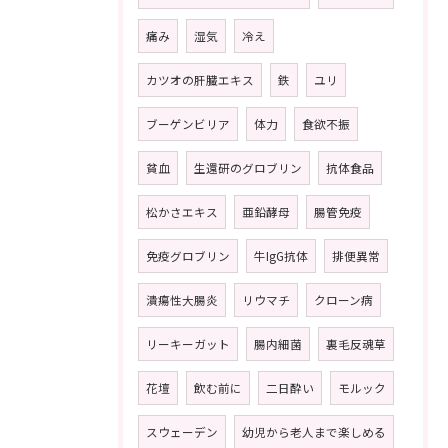
痛み
湿気
冷え
カツオの肝臓エキス
鉄
ユリ
ブーゲンビリア
体力
食欲不振
貧血
生還研のグロブリン
抗体食品
松かさエキス
亜鉛酵母
腸管免疫
免疫グロブリン
牛IgG抗体
排便異常
潰瘍性大腸炎
リウマチ
クローン病
リーキーガット
腸内細菌
裏毛反魂草
花壇
飲む前に
二日酔い
モルック
スウェーデン
幼児から老人まで楽しめる