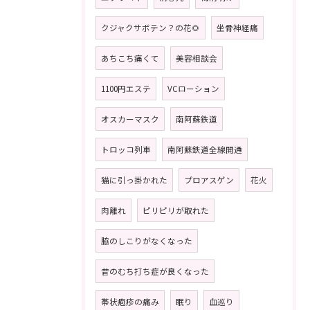
クジャクサボテン？の花🌻
坐骨神経痛
あちこち痛くて
美容相談会
1100円エステ
VCローション
オスカーマスク
南阿蘇鉄道
トロッコ列車
南阿蘇鉄道全線開通
猫に引っ掛かれた
プロアスゲン
花火
肉離れ
ピリピリが取れた
脇のしこりがなくなった
昔のむち打ち症が良くなった
帯状疱疹の痛み
眠り
血巡り