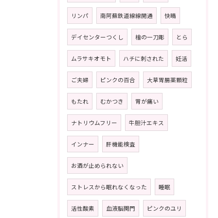
リンパ
南阿蘇鉄道線線開通
快晴
デイセンターつくし
檜の一刀彫
とら
ムラサキオモト
ハチに刺された
妊活
ご夫婦
ピンクの百合
大草胃腸薬顆粒
もたれ
むかつき
胃が痛い
ナトリウムフリー
牛胆汁エキス
インナー
肝機能検査
お酒が止められない
ストレスから眠れなくなった
睡眠
活性酸素
血液脳関門
ピンクのユリ