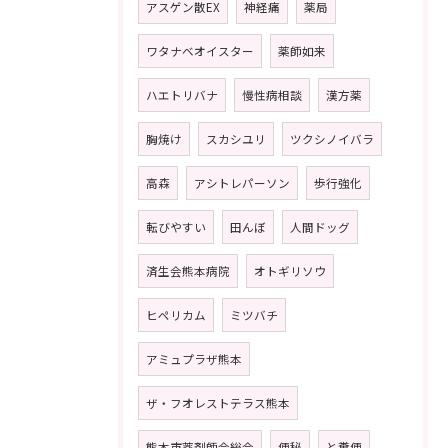
アスゲン散EX
神経痛
薬局
ワタナベオイスター
薬師如来
ハエトリバナ
慢性病相談
漢方薬
胸焼け
スカシユリ
ツクシノイバラ
高森
アシトレパーソン
歩行強化
転びやすい
田んぼ
人間ドッグ
済生会熊本病院
オトギリソウ
ヒペリカム
ミツバチ
アミュプラザ熊本
ザ・フオレストテラス熊本
熊本市薬剤師会総会
便秘
と糞便