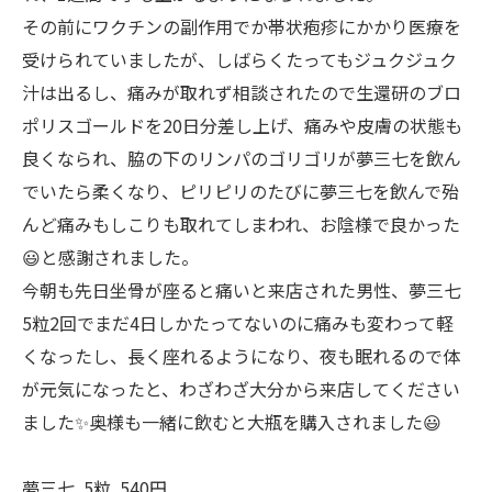
その前にワクチンの副作用でか帯状疱疹にかかり医療を
受けられていましたが、しばらくたってもジュクジュク
汁は出るし、痛みが取れず相談されたので生還研のブロ
ポリスゴールドを20日分差し上げ、痛みや皮膚の状態も
良くなられ、脇の下のリンパのゴリゴリが夢三七を飲ん
でいたら柔くなり、ピリピリのたびに夢三七を飲んで殆
んど痛みもしこりも取れてしまわれ、お陰様で良かった
😃と感謝されました。
今朝も先日坐骨が座ると痛いと来店された男性、夢三七
5粒2回でまだ4日しかたってないのに痛みも変わって軽
くなったし、長く座れるようになり、夜も眠れるので体
が元気になったと、わざわざ大分から来店してください
ました✨奥様も一緒に飲むと大瓶を購入されました😃
夢三七 5粒 540円