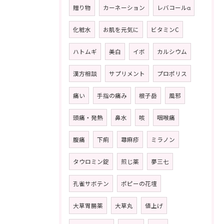
贈り物
カーネーション
レバコールα
化粧水
お肌を元気に
ビタミンC
ハトムギ
美白
イボ
カルシウム
漢方相談
サプリメント
プロポリス
痛い
手指の痛み
根子岳
風邪
頭痛・発熱
鼻水
咳
咽喉痛
腹痛
下痢
蕁麻疹
ミラノン
タウロミン錠
煎じ薬
夢三七
孔雀サボテン
ポピーの花壇
大草胃腸薬
大草丸
値上げ