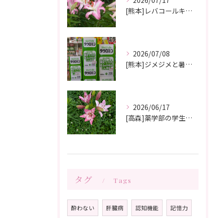
2026/07/17
[熊本]レバコールキャンペーン＆ガチャガチャ抽選会やっています‼️
2026/07/08
[熊本]ジメジメと暑い夏痒くてたまらない、皮膚炎が治らない、蕁麻疹が出やすくて悩んでいる方いませんか⁉️タウロミン錠でいつの間にか治ってしまったと大好評です💞
2026/06/17
[高森]薬学部の学生さんが薬局製剤の実習にきてくれました✨桂枝茯苓丸つくり楽しかった!と帰って行きました☺️
タグ
Tags
酔わない
肝臓病
認知機能
記憶力