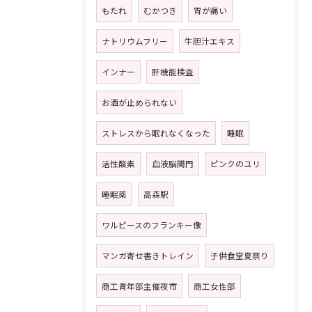
もたれ
むかつき
胃が痛い
ナトリウムフリー
牛胆汁エキス
インナー
肝機能検査
お酒が止められない
ストレスから眠れなくなった
睡眠
活性酸素
血液脳関門
ピンクのユリ
睡眠薬
高森駅
ワルピースのフランキー像
マンガ寄せ書きトレイン
子供食堂夏祭り
商工青年部主催夜市
商工女性部