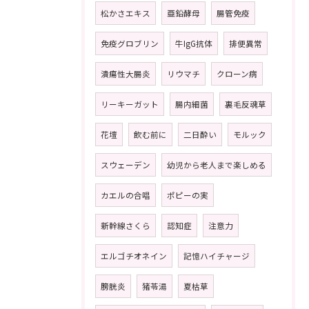
松かさエキス
亜鉛酵母
腸管免疫
免疫グロブリン
牛IgG抗体
排便異常
潰瘍性大腸炎
リウマチ
クローン病
リーキーガット
腸内細菌
裏毛反魂草
花壇
飲む前に
二日酔い
モルック
スウェーデン
幼児から老人まで楽しめる
カエルの合唱
ポピーの実
新幹線さくら
認知症
注意力
エルゴチオネイン
記憶ハイチャージ
膀胱炎
猪苓湯
夏枯草