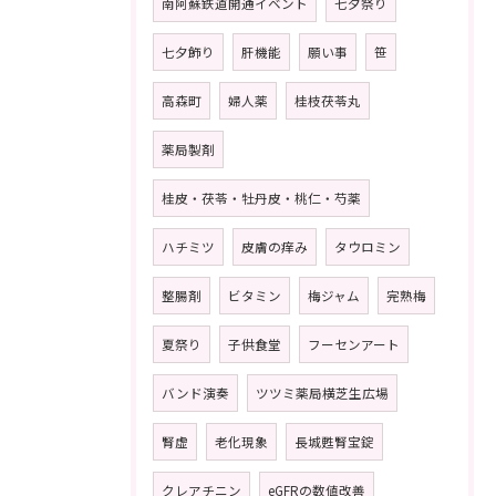
南阿蘇鉄道開通イベント
七夕祭り
七夕飾り
肝機能
願い事
笹
高森町
婦人薬
桂枝茯苓丸
薬局製剤
桂皮・茯苓・牡丹皮・桃仁・芍薬
ハチミツ
皮膚の痒み
タウロミン
整腸剤
ビタミン
梅ジャム
完熟梅
夏祭り
子供食堂
フーセンアート
バンド演奏
ツツミ薬局横芝生広場
腎虚
老化現象
長城甦腎宝錠
クレアチニン
eGFRの数値改善