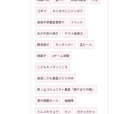
ゴオウ
セイヨウニンジンボク
高森子供食堂夏祭り
イベント
あか牛炭火焼き
ヤマメ塩焼き、
豚串焼き
キッチンカー
生ビール
綿菓子
eゲーム体験
こどもキッチンこころ
高森こども食堂ぶどうの木
尾ノ上コミュニティ食堂「陽だまりの樹」
夏の感謝セール
抽選券
トルコキキョウ
キジ
ガチャガチャ