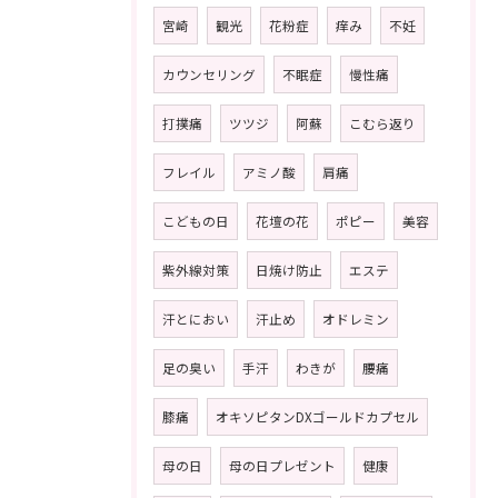
宮崎
観光
花粉症
痒み
不妊
カウンセリング
不眠症
慢性痛
打撲痛
ツツジ
阿蘇
こむら返り
フレイル
アミノ酸
肩痛
こどもの日
花壇の花
ポピー
美容
紫外線対策
日焼け防止
エステ
汗とにおい
汗止め
オドレミン
足の臭い
手汗
わきが
腰痛
膝痛
オキソピタンDXゴールドカプセル
母の日
母の日プレゼント
健康