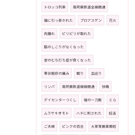
トロッコ列車
南阿蘇鉄道全線開通
猫に引っ掛かれた
プロアスゲン
花火
肉離れ
ピリピリが取れた
脇のしこりがなくなった
昔のむち打ち症が良くなった
帯状疱疹の痛み
眠り
血巡り
リンパ
南阿蘇鉄道線線開通
快晴
デイセンターつくし
檜の一刀彫
とら
ムラサキオモト
ハチに刺された
妊活
ご夫婦
ピンクの百合
大草胃腸薬顆粒