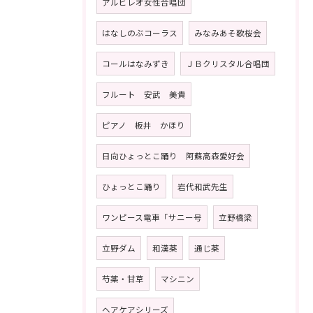
アルビレオ女性合唱団
はなしのぶコーラス
みなみあそ歌桜会
コールはなみずき
ＪＢクリスタル合唱団
フルート 安武 美貴
ピアノ 板井 かほり
日向ひょっとこ踊り 阿蘇高森愛好会
ひょっとこ踊り
岩代和武先生
ワンピース電車「サニー号
立野橋梁
立野ダム
和漢薬
通じ薬
芍薬・甘草
マシニン
ヘアケアシリーズ