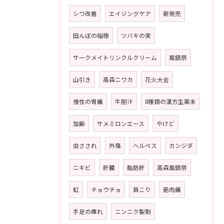
シワ改善
エイジングケア
新発売
田んぼの稲穂
ツバキの実
サークメイトリンクルクリーム
風鎮祭
山引き
高森ニワカ
花火大会
慢性の胃痛
牛胆汁
8種類の漢方生薬末
加齢
サメミロンエース
やけど
虫さされ
外傷
ヘルペス
カンジダ
ニキビ
肝臓
脂肪肝
高森風鎮祭
虹
チョウチョ
肩こり
筋肉痛
手足の痺れ
ニンニク製剤