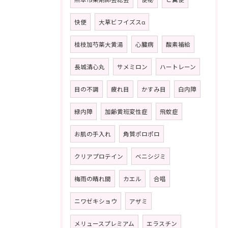
快便
大草ビフイズスα
桂枝加芍薬大黄湯
心臓病
酸素補給
長城清心丸
サメミロン
ハートレーン
目の不調
疲れ目
かすみ目
白内障
緑内障
加齢黄班変性症
飛蚊症
お肌の手入れ
角質ポロポロ
クリアプロテイン
ベニシジミ
梅雨の晴れ間
カエル
合唱
ニワゼキショウ
アザミ
メリュースプレミアム
エラスチン