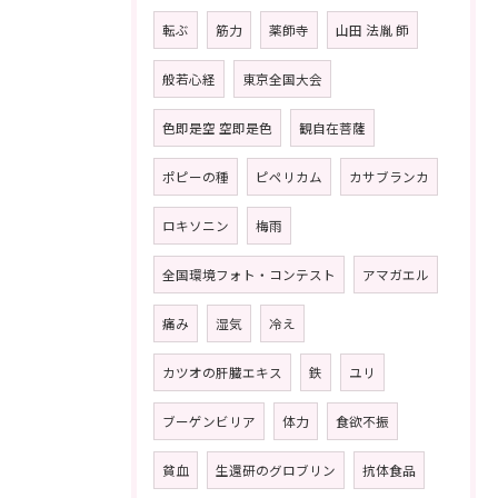
転ぶ
筋力
薬師寺
山田 法胤 師
般若心経
東京全国大会
色即是空 空即是色
観自在菩薩
ポピーの種
ピペリカム
カサブランカ
ロキソニン
梅雨
全国環境フォト・コンテスト
アマガエル
痛み
湿気
冷え
カツオの肝臓エキス
鉄
ユリ
ブーゲンビリア
体力
食欲不振
貧血
生還研のグロブリン
抗体食品