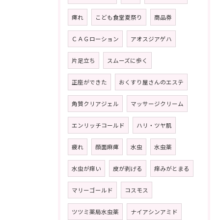
痺れ
こども食堂夏祭り
商品券
ＣＡＧローション
アオスジアゲハ
片足立ち
スムーズに歩く
正座ができた
おくすり屋さんのエステ
角質クリアジェル
マッサージクリーム
エンリッチコールド
ハリ・ツヤ肌
疲れ
顔面麻痺
水虫
水虫薬
水虫が痒い
皮が剥げる
痒みがとまる
マリーゴールド
コスモス
ツツミ薬局水虫薬
ナイアシンアミド