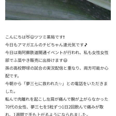
こんにちは👋😃ツツミ薬局です❗
今日もアマガエルのチビちゃん達元気です🎵
今日は南阿蘇鉄道開通イベントが行われ、私も女性女性
部でふ菜やき販売に出掛けます😃
孫の高校野球の試合の実況配信と重なり、両方可能か心
配です。
今朝から「夢三七に救われた✨」との電話をいただきま
した。
転んで肉離れを起こし左肩が痛んで腕が上がらなかった
70代の女性、夢三七を5粒ずつ1日2回飲んで痛みが取
れ、1週間で手も上がるようになられました。