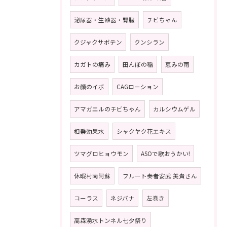
泌尿器・生殖器・腎臓
チビちゃん
クジャクサボテン
クンシラン
カガトの痛み
田んぼの稲
恵みの雨
お顔のイボ
CAGローション
アマガエルのチビちゃん
カルシウムゲル
相乗効果水
シャクヤク花エキス
ツマグロヒョウモン
ASOで歌おうかい!
休暇村南阿蘇
フルート奏者安武 美貴さん
コーラス
ネジバナ
左巻き
高森湧水トンネル七夕祭り