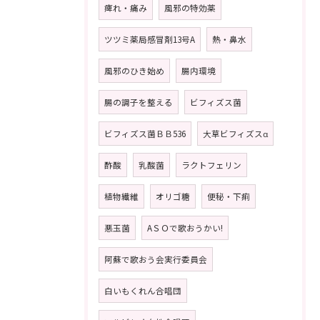
痺れ・痛み
風邪の特効薬
ツツミ薬局感冒剤13号A
熱・鼻水
風邪のひき始め
腸内環境
腸の調子を整える
ビフィズス菌
ビフィズス菌ＢＢ536
大草ビフィズスα
酢酸
乳酸菌
ラクトフェリン
植物繊維
オリゴ糖
便秘・下痢
悪玉菌
AＳＯで歌おうかい!
阿蘇で歌おう会実行委員会
白いもくれん合唱団