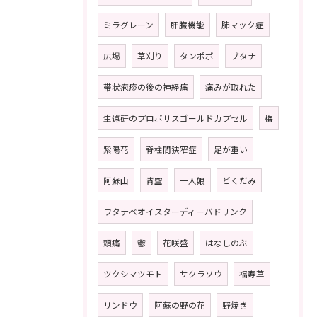
ミラグレーン
肝臓機能
肺マック症
広場
草刈り
タンポポ
ブタナ
帯状疱疹の後の神経痛
痛みが取れた
生還研のプロポリスゴールドカプセル
梅
紫陽花
脊柱間狭窄症
足が重い
阿蘇山
青空
一人娘
どくだみ
ワタナベオイスターディーバドリンク
頭痛
鬱
花咲盛
はなしのぶ
ツクシマツモト
サクラソウ
福寿草
リンドウ
阿蘇の野の花
野焼き