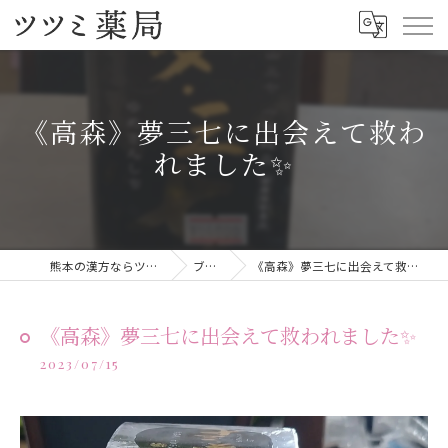
《高森》夢三七に出会えて救わ
れました✨
熊本の漢方ならツツミ薬局
ブログ
《高森》夢三七に出会えて救われました✨
《高森》夢三七に出会えて救われました✨
2023/07/15