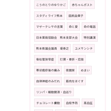
こうのとりのゆりかご
赤ちゃんポスト
スタディライフ熊本
田尻由貴子
マザーテレサの言葉
命と愛
命の電話
日本薬局協励会 熊本支部大会
特別講演
熊本県議会議員 堤泰之
ユメサンシチ
脊柱管狭窄症
打撲・骨折・捻挫
帯状疱疹後の痛み
夜間尿
めまい
自律神経のみだれ
筋肉をほぐす
リンパ・細胞間液・血巡り
チョコレート嚢胞
血栓予防
高血圧