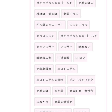
オキソピタンＤＸゴールド
足腰の痛み
神経痛・筋肉痛
新聞チラシ
四つ葉のクローバー
シジミチョウ
カラスシジミ
オキソピタンＤＸ:ゴールド
ガクアジサイ
アジサイ
眠れない
睡眠導入剤
中途覚醒
DHMBA
更年期障害
エストロゲン
エストロゲンの働き
ディーバドリンク
足腰の痛
空と雲
高森町商工女性部
ふなやき
高菜の油炒め