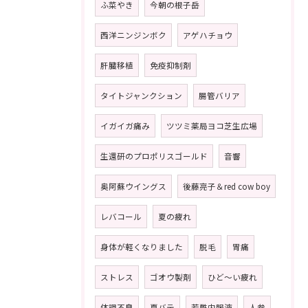
ふ菜やき
今朝の根子岳
西洋ニンジンボク
アゲハチョウ
肝臓移植
免疫抑制剤
タイトジャンクション
腸管バリア
イガイガ痛み
ツツミ薬局ヨコ芝生広場
生還研のプロポリスゴールド
音響
奥阿蘇ウイングス
後藤亮子＆red cow boy
レバコール
夏の疲れ
身体が軽くなりました
脱毛
胃痛
ストレス
ゴオウ製剤
ひど〜い疲れ
体調不良
夏バテ
若甦内服液
人参