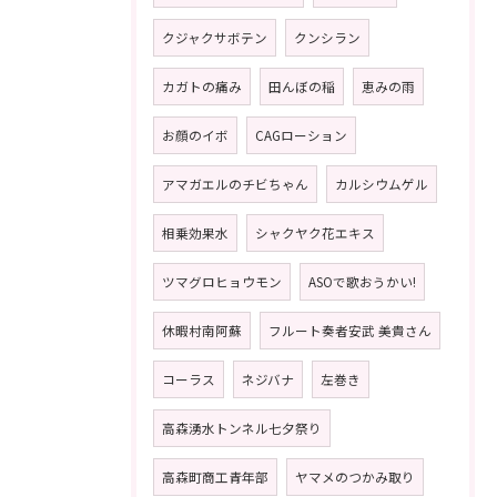
クジャクサボテン
クンシラン
カガトの痛み
田んぼの稲
恵みの雨
お顔のイボ
CAGローション
アマガエルのチビちゃん
カルシウムゲル
相乗効果水
シャクヤク花エキス
ツマグロヒョウモン
ASOで歌おうかい!
休暇村南阿蘇
フルート奏者安武 美貴さん
コーラス
ネジバナ
左巻き
高森湧水トンネル七夕祭り
高森町商工青年部
ヤマメのつかみ取り