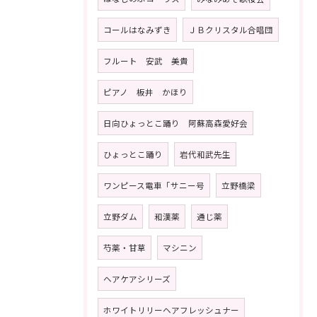
コールはなみずき
ＪＢクリスタル合唱団
フルート 安武 美貴
ピアノ 板井 かほり
日向ひょっとこ踊り 阿蘇高森愛好会
ひょっとこ踊り
岩代和武先生
ワンピース電車「サニー号
立野橋梁
立野ダム
和漢薬
通じ薬
芍薬・甘草
マシニン
ヘアケアシリーズ
ホワイトリリーヘアフレッシュナー