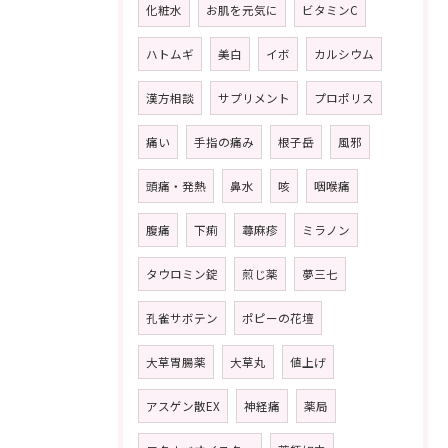
化粧水
お肌を元気に
ビタミンC
ハトムギ
美白
イボ
カルシウム
漢方相談
サプリメント
プロポリス
痛い
手指の痛み
根子岳
風邪
頭痛・発熱
鼻水
咳
咽喉痛
腹痛
下痢
蕁麻疹
ミラノン
タウロミン錠
煎じ薬
夢三七
孔雀サボテン
ポピーの花壇
大草胃腸薬
大草丸
値上げ
アスゲン散EX
神経痛
薬局