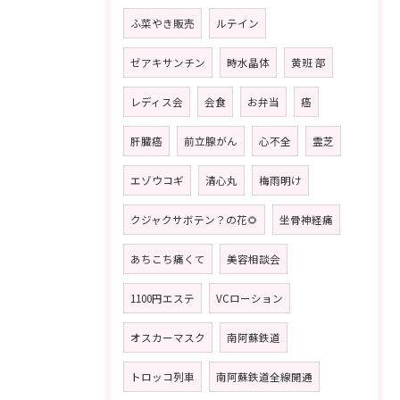
ふ菜やき販売
ルテイン
ゼアキサンチン
時水晶体
黄班 部
レディス会
会食
お弁当
癌
肝臓癌
前立腺がん
心不全
霊芝
エゾウコギ
清心丸
梅雨明け
クジャクサボテン？の花🌻
坐骨神経痛
あちこち痛くて
美容相談会
1100円エステ
VCローション
オスカーマスク
南阿蘇鉄道
トロッコ列車
南阿蘇鉄道全線開通