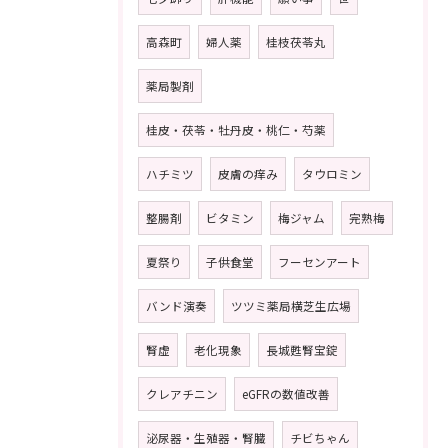
高森町
婦人薬
桂枝茯苓丸
薬局製剤
桂皮・茯苓・牡丹皮・桃仁・芍薬
ハチミツ
皮膚の痒み
タウロミン
整腸剤
ビタミン
梅ジャム
完熟梅
夏祭り
子供食堂
フーセンアート
バンド演奏
ツツミ薬局横芝生広場
腎虚
老化現象
長城甦腎宝錠
クレアチニン
eGFRの数値改善
泌尿器・生殖器・腎臓
チビちゃん