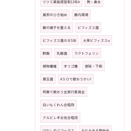
ツツミ薬局感冒剤13号A
熱・鼻水
風邪のひき始め
腸内環境
腸の調子を整える
ビフィズス菌
ビフィズス菌ＢＢ536
大草ビフィズスα
酢酸
乳酸菌
ラクトフェリン
植物繊維
オリゴ糖
便秘・下痢
悪玉菌
AＳＯで歌おうかい!
阿蘇で歌おう会実行委員会
白いもくれん合唱団
アルビレオ女性合唱団
はなしのぶコーラス
みなみあそ歌桜会