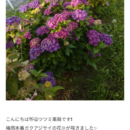
こんにちは👋😃ツツミ薬局です❗
梅雨本番ガクアジサイの花💠が咲きました✨