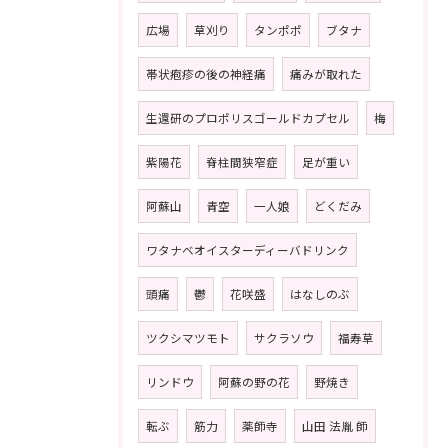
広場
草刈り
タンポポ
ブタナ
帯状疱疹の後の神経痛
痛みが取れた
生還研のプロポリスゴールドカプセル
梅
紫陽花
脊柱間狭窄症
足が重い
阿蘇山
青空
一人娘
どくだみ
ワタナベオイスターディーバドリンク
頭痛
鬱
花咲盛
はなしのぶ
ツクシマツモト
サクラソウ
福寿草
リンドウ
阿蘇の野の花
野焼き
転ぶ
筋力
薬師寺
山田 法胤 師