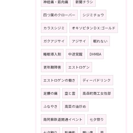
神経痛・筋肉痛
新聞チラシ
四つ葉のクローバー
シジミチョウ
カラスシジミ
オキソピタンＤＸ:ゴールド
ガクアジサイ
アジサイ
眠れない
睡眠導入剤
中途覚醒
DHMBA
更年期障害
エストロゲン
エストロゲンの働き
ディーバドリンク
足腰の痛
空と雲
高森町商工女性部
ふなやき
高菜の油炒め
南阿蘇鉄道開通イベント
七夕祭り
七夕飾り
肝機能
願い事
笹