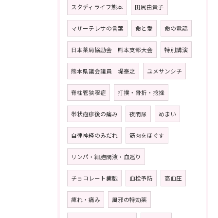
スタディライフ熊本
田尻由貴子
マザーテレサの言葉
命と愛
命の電話
日本薬局協励会 熊本支部大会
特別講演
熊本県議会議員 堤泰之
ユメサンシチ
脊柱管狭窄症
打撲・骨折・捻挫
帯状疱疹後の痛み
夜間尿
めまい
自律神経のみだれ
筋肉をほぐす
リンパ・細胞間液・血巡り
チョコレート嚢胞
血栓予防
高血圧
痺れ・痛み
風邪の特効薬