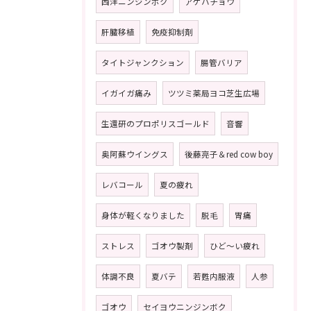
西洋ニンジンボク
アゲハチョウ
肝臓移植
免疫抑制剤
タイトジャンクション
腸管バリア
イガイガ痛み
ツツミ薬局ヨコ芝生広場
生還研のプロポリスゴールド
音響
奥阿蘇ウイングス
後藤亮子＆red cow boy
レバコール
夏の疲れ
身体が軽くなりました
脱毛
胃痛
ストレス
ゴオウ製剤
ひど〜い疲れ
体調不良
夏バテ
若甦内服液
人参
ゴオウ
セイヨウニンジンボク