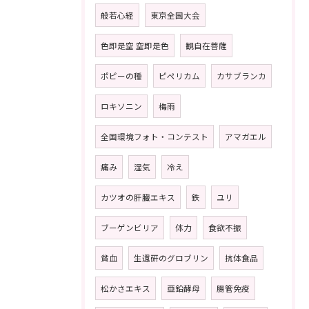
般若心経
東京全国大会
色即是空 空即是色
観自在菩薩
ポピーの種
ピペリカム
カサブランカ
ロキソニン
梅雨
全国環境フォト・コンテスト
アマガエル
痛み
湿気
冷え
カツオの肝臓エキス
鉄
ユリ
ブーゲンビリア
体力
食欲不振
貧血
生還研のグロブリン
抗体食品
松かさエキス
亜鉛酵母
腸管免疫