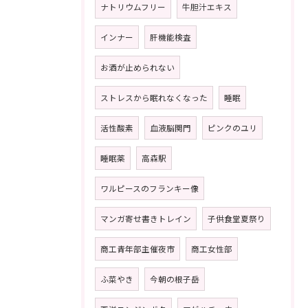
ナトリウムフリー
牛胆汁エキス
インナー
肝機能検査
お酒が止められない
ストレスから眠れなくなった
睡眠
活性酸素
血液脳関門
ピンクのユリ
睡眠薬
高森駅
ワルピースのフランキー像
マンガ寄せ書きトレイン
子供食堂夏祭り
商工青年部主催夜市
商工女性部
ふ菜やき
今朝の根子岳