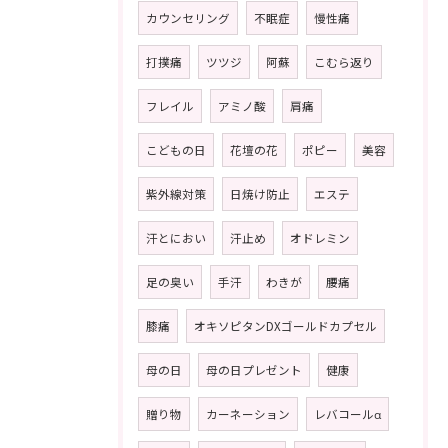
カウンセリング
不眠症
慢性痛
打撲痛
ツツジ
阿蘇
こむら返り
フレイル
アミノ酸
肩痛
こどもの日
花壇の花
ポピー
美容
紫外線対策
日焼け防止
エステ
汗とにおい
汗止め
オドレミン
足の臭い
手汗
わきが
腰痛
膝痛
オキソピタンDXゴールドカプセル
母の日
母の日プレゼント
健康
贈り物
カーネーション
レバコールα