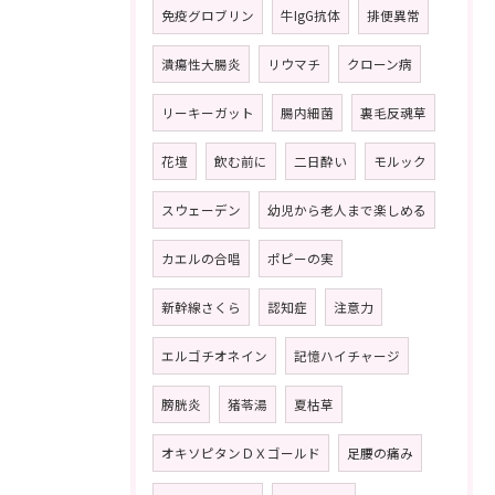
免疫グロブリン
牛IgG抗体
排便異常
潰瘍性大腸炎
リウマチ
クローン病
リーキーガット
腸内細菌
裏毛反魂草
花壇
飲む前に
二日酔い
モルック
スウェーデン
幼児から老人まで楽しめる
カエルの合唱
ポピーの実
新幹線さくら
認知症
注意力
エルゴチオネイン
記憶ハイチャージ
膀胱炎
猪苓湯
夏枯草
オキソピタンＤＸゴールド
足腰の痛み