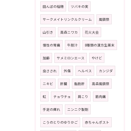
田んぼの稲穂
ツバキの実
サークメイトリンクルクリーム
風鎮祭
山引き
高森ニワカ
花火大会
慢性の胃痛
牛胆汁
8種類の漢方生薬末
加齢
サメミロンエース
やけど
虫さされ
外傷
ヘルペス
カンジダ
ニキビ
肝臓
脂肪肝
高森風鎮祭
虹
チョウチョ
肩こり
筋肉痛
手足の痺れ
ニンニク製剤
こうのとりのゆりかご
赤ちゃんポスト