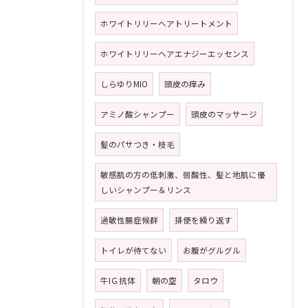
ホワイトリリーヘアトリートメント
ホワイトリリーヘアエナジーエッセンス
しらゆりMIO
頭皮の痒み
アミノ酸シャンプー
頭皮のマッサージ
髪のパサつき・枝毛
敏感肌の方の低刺激、弱酸性、髪と地肌に優
しいシャンプー＆リンス
過敏性腸症候群
排便を繰り返す
トイレが待てない
お腹がグルグル
牛IＧ抗体
朝の空
タロウ