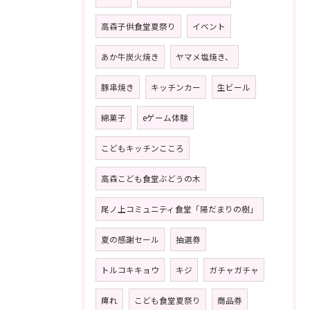
高森子供食堂夏祭り
イベント
あか牛炭火焼き
ヤマメ塩焼き、
豚串焼き
キッチンカー
生ビール
綿菓子
eゲーム体験
こどもキッチンこころ
高森こども食堂ぶどうの木
尾ノ上コミュニティ食堂「陽だまりの樹」
夏の感謝セール
抽選券
トルコキキョウ
キジ
ガチャガチャ
痺れ
こども食堂夏祭り
商品券