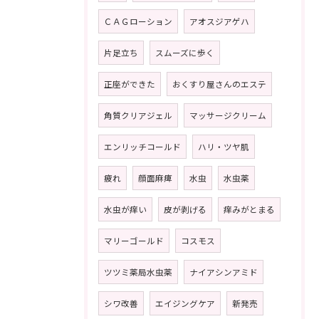
ＣＡＧローション
アオスジアゲハ
片足立ち
スムーズに歩く
正座ができた
おくすり屋さんのエステ
角質クリアジェル
マッサージクリーム
エンリッチコールド
ハリ・ツヤ肌
疲れ
顔面麻痺
水虫
水虫薬
水虫が痒い
皮が剥げる
痒みがとまる
マリーゴールド
コスモス
ツツミ薬局水虫薬
ナイアシンアミド
シワ改善
エイジングケア
新発売