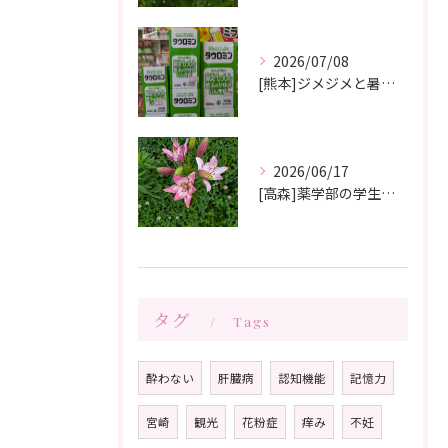
2026/07/08
[熊本]ジメジメと暑い夏痒くてたまらない、皮膚炎が治らない、蕁麻疹が出やすくて悩んでいる方いませんか⁉️タウロミン錠でいつの間にか治ってしまったと大好評です💞
2026/06/17
[高森]薬学部の学生さんが薬局製剤の実習にきてくれました✨桂枝茯苓丸つくり楽しかった!と帰って行きました☺️
タグ
Tags
酔わない
肝臓病
認知機能
記憶力
宮崎
観光
花粉症
痒み
不妊