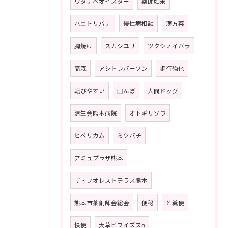
ワタナベオイスター
薬師如来
ハエトリバナ
慢性病相談
漢方薬
胸焼け
スカシユリ
ツクシノイバラ
高森
アシトレパーソン
歩行強化
転びやすい
田んぼ
人間ドッグ
済生会熊本病院
オトギリソウ
ヒペリカム
ミツバチ
アミュプラザ熊本
ザ・フオレストテラス熊本
熊本市薬剤師会総会
便秘
と糞便
快便
大草ビフイズスα