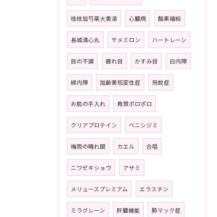
桂枝加芍薬大黄湯
心臓病
酸素補給
長城清心丸
サメミロン
ハートレーン
目の不調
疲れ目
かすみ目
白内障
緑内障
加齢黄班変性症
飛蚊症
お肌の手入れ
角質ポロポロ
クリアプロテイン
ベニシジミ
梅雨の晴れ間
カエル
合唱
ニワゼキショウ
アザミ
メリュースプレミアム
エラスチン
ミラグレーン
肝臓機能
肺マック症