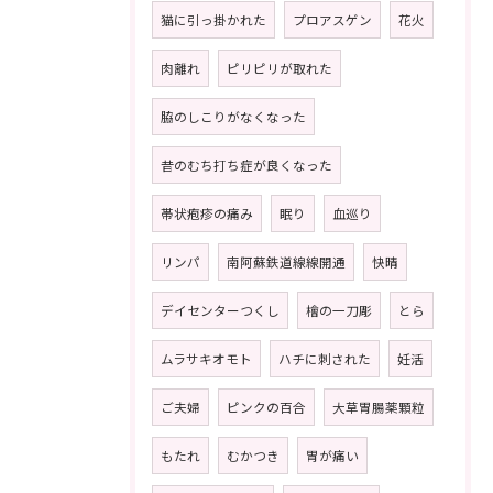
猫に引っ掛かれた
プロアスゲン
花火
肉離れ
ピリピリが取れた
脇のしこりがなくなった
昔のむち打ち症が良くなった
帯状疱疹の痛み
眠り
血巡り
リンパ
南阿蘇鉄道線線開通
快晴
デイセンターつくし
檜の一刀彫
とら
ムラサキオモト
ハチに刺された
妊活
ご夫婦
ピンクの百合
大草胃腸薬顆粒
もたれ
むかつき
胃が痛い