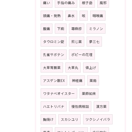
痛い
手指の痛み
根子岳
風邪
頭痛・発熱
鼻水
咳
咽喉痛
腹痛
下痢
蕁麻疹
ミラノン
タウロミン錠
煎じ薬
夢三七
孔雀サボテン
ポピーの花壇
大草胃腸薬
大草丸
値上げ
アスゲン散EX
神経痛
薬局
ワタナベオイスター
薬師如来
ハエトリバナ
慢性病相談
漢方薬
胸焼け
スカシユリ
ツクシノイバラ