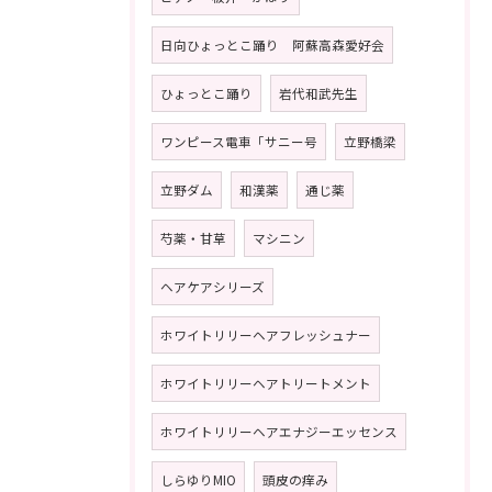
日向ひょっとこ踊り 阿蘇高森愛好会
ひょっとこ踊り
岩代和武先生
ワンピース電車「サニー号
立野橋梁
立野ダム
和漢薬
通じ薬
芍薬・甘草
マシニン
ヘアケアシリーズ
ホワイトリリーヘアフレッシュナー
ホワイトリリーヘアトリートメント
ホワイトリリーヘアエナジーエッセンス
しらゆりMIO
頭皮の痒み