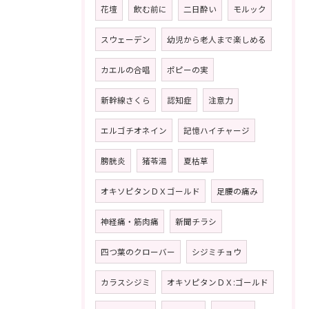
花壇
飲む前に
二日酔い
モルック
スウェーデン
幼児から老人まで楽しめる
カエルの合唱
ポピーの実
新幹線さくら
認知症
注意力
エルゴチオネイン
記憶ハイチャージ
膀胱炎
猪苓湯
夏枯草
オキソピタンＤＸゴールド
足腰の痛み
神経痛・筋肉痛
新聞チラシ
四つ葉のクローバー
シジミチョウ
カラスシジミ
オキソピタンＤＸ:ゴールド