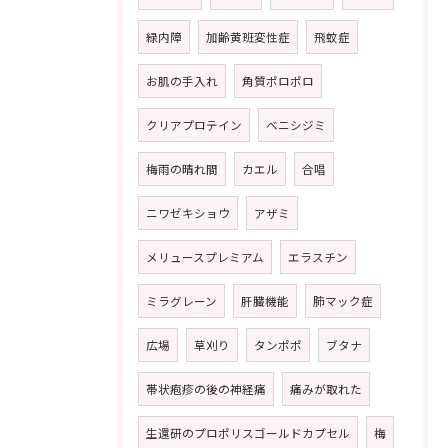
緑内障
加齢黄班変性症
飛蚊症
お肌の手入れ
角質ポロポロ
クリアプロテイン
ベニシジミ
梅雨の晴れ間
カエル
合唱
ニワゼキショウ
アザミ
メリュースプレミアム
エラスチン
ミラグレーン
肝臓機能
肺マック症
広場
草刈り
タンポポ
ブタナ
帯状疱疹の後の神経痛
痛みが取れた
生還研のプロポリスゴールドカプセル
梅