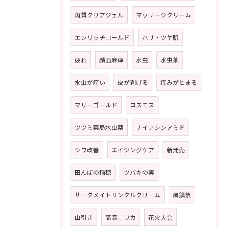
角質クリアジェル
マッサージクリーム
エンリッチコールド
ハリ・ツヤ肌
疲れ
顔面麻痺
水虫
水虫薬
水虫が痒い
皮が剥げる
痒みがとまる
マリーゴールド
コスモス
ツツミ薬局水虫薬
ナイアシンアミド
シワ改善
エイジングケア
新発売
田んぼの稲穂
ツバキの実
サークメイトリンクルクリーム
風鎮祭
山引き
高森ニワカ
花火大会