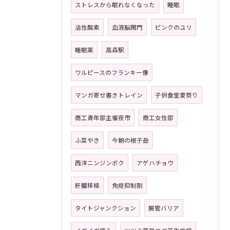
ストレスから眠れなくなった
睡眠
活性酸素
血液脳関門
ピンクのユリ
睡眠薬
高森駅
ワルピースのフランキー像
マンガ寄せ書きトレイン
子供食堂夏祭り
商工青年部主催夜市
商工女性部
ふ菜やき
今朝の根子岳
西洋ニンジンボク
アゲハチョウ
肝臓移植
免疫抑制剤
タイトジャンクション
腸管バリア