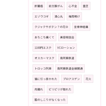
肝臓癌
前立腺がん
心不全
霊芝
エゾウコギ
清心丸
梅雨明け
クジャクサボテン？の花🌻
坐骨神経痛
あちこち痛くて
美容相談会
1100円エステ
VCローション
オスカーマスク
南阿蘇鉄道
トロッコ列車
南阿蘇鉄道全線開通
猫に引っ掛かれた
プロアスゲン
花火
肉離れ
ピリピリが取れた
脇のしこりがなくなった