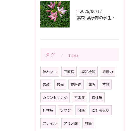
2026/06/17
[高森]薬学部の学生さんが薬局製剤の実習にきてくれました✨桂枝茯苓丸つくり楽しかった!と帰って行きました☺️
タグ
Tags
酔わない
肝臓病
認知機能
記憶力
宮崎
観光
花粉症
痒み
不妊
カウンセリング
不眠症
慢性痛
打撲痛
ツツジ
阿蘇
こむら返り
フレイル
アミノ酸
肩痛