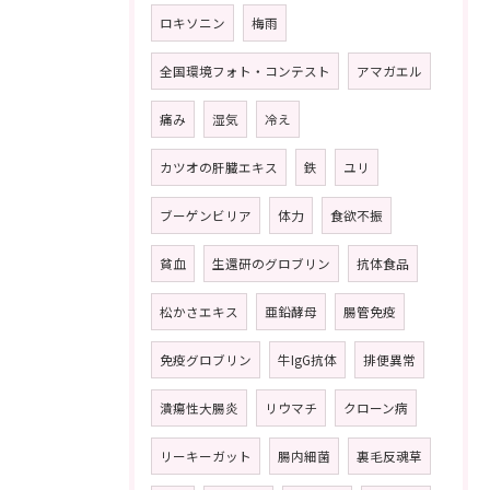
ロキソニン
梅雨
全国環境フォト・コンテスト
アマガエル
痛み
湿気
冷え
カツオの肝臓エキス
鉄
ユリ
ブーゲンビリア
体力
食欲不振
貧血
生還研のグロブリン
抗体食品
松かさエキス
亜鉛酵母
腸管免疫
免疫グロブリン
牛IgG抗体
排便異常
潰瘍性大腸炎
リウマチ
クローン病
リーキーガット
腸内細菌
裏毛反魂草