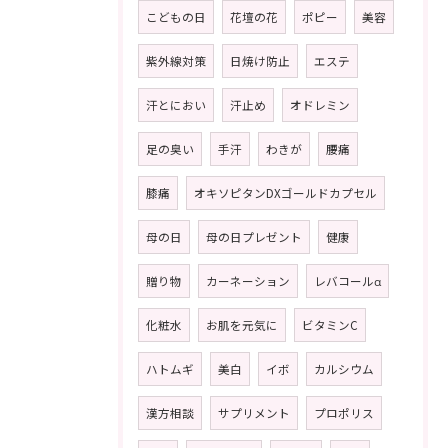
こどもの日
花壇の花
ポピー
美容
紫外線対策
日焼け防止
エステ
汗とにおい
汗止め
オドレミン
足の臭い
手汗
わきが
腰痛
膝痛
オキソピタンDXゴールドカプセル
母の日
母の日プレゼント
健康
贈り物
カーネーション
レバコールα
化粧水
お肌を元気に
ビタミンC
ハトムギ
美白
イボ
カルシウム
漢方相談
サプリメント
プロポリス