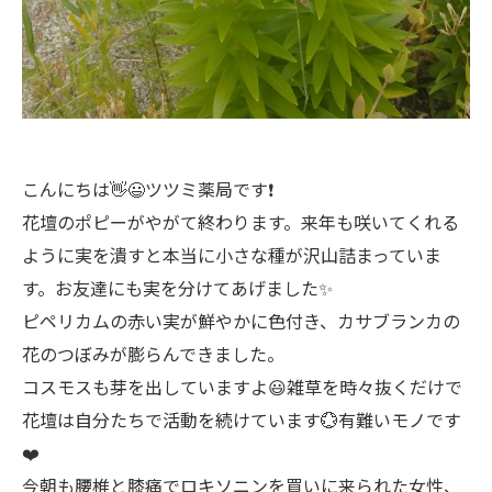
こんにちは👋😃ツツミ薬局です❗
花壇のポピーがやがて終わります。来年も咲いてくれる
ように実を潰すと本当に小さな種が沢山詰まっていま
す。お友達にも実を分けてあげました✨
ピペリカムの赤い実が鮮やかに色付き、カサブランカの
花のつぼみが膨らんできました。
コスモスも芽を出していますよ😃雑草を時々抜くだけで
花壇は自分たちで活動を続けています💮有難いモノです
❤️
今朝も腰椎と膝痛でロキソニンを買いに来られた女性、