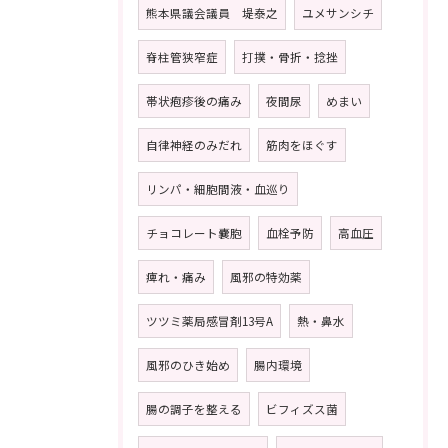
熊本県議会議員 堤泰之
ユメサンシチ
脊柱管狭窄症
打撲・骨折・捻挫
帯状疱疹後の痛み
夜間尿
めまい
自律神経のみだれ
筋肉をほぐす
リンパ・細胞間液・血巡り
チョコレート嚢胞
血栓予防
高血圧
痺れ・痛み
風邪の特効薬
ツツミ薬局感冒剤13号A
熱・鼻水
風邪のひき始め
腸内環境
腸の調子を整える
ビフィズス菌