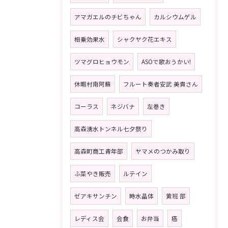
アマガエルのチビちゃん
カルシウムゲル
相乗効果水
シャクヤク花エキス
ツマグロヒョウモン
ASOで歌おうかい!
休暇村南阿蘇
フルート奏者安武 美貴さん
コーラス
ネジバナ
左巻き
高森湧水トンネル七夕祭り
高森町商工青年部
ヤマメのつかみ取り
ふ菜やき販売
ルテイン
ゼアキサンチン
時水晶体
黄班 部
レディス会
会食
お弁当
癌