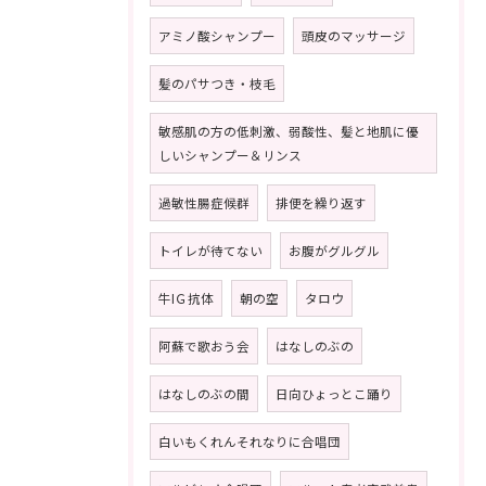
アミノ酸シャンプー
頭皮のマッサージ
髪のパサつき・枝毛
敏感肌の方の低刺激、弱酸性、髪と地肌に優
しいシャンプー＆リンス
過敏性腸症候群
排便を繰り返す
トイレが待てない
お腹がグルグル
牛IＧ抗体
朝の空
タロウ
阿蘇で歌おう会
はなしのぶの
はなしのぶの間
日向ひょっとこ踊り
白いもくれんそれなりに合唱団