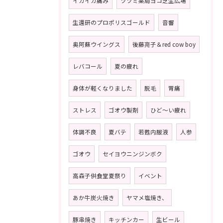
イガイガ痛み
ツツミ薬局ヨコ芝生広場
生還研のプロポリスゴールド
音響
奥阿蘇ウイングス
後藤亮子＆red cow boy
レバコール
夏の疲れ
身体が軽くなりました
脱毛
胃痛
ストレス
ゴオウ製剤
ひど〜い疲れ
体調不良
夏バテ
若甦内服液
人参
ゴオウ
セイヨウニンジンボク
高森子供食堂夏祭り
イベント
あか牛炭火焼き
ヤマメ塩焼き、
豚串焼き
キッチンカー
生ビール