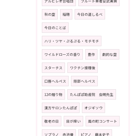
アルビレオ合唱団
フルート奏者安武美貴
秋の空
稲穂
今日の道しるべ
今日のことば
ハリ・ツヤ・ぷるぷる・モチモチ
ワイルドローズの香り
豊作
劇的な空
スターチス
ワクチン接種後
口唇ヘルペス
隠部ヘルペス
12の贈り物
たんぽぽ助産院 虫明先生
漢方サロンたんぽぽ
オジギソウ
敬老の日
目が痒い
風の町コンサート
ソプラノ 赤池優
ピアノ 藤本史子