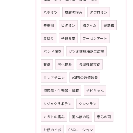
ハチミツ
皮膚の痒み
タウロミン
整腸剤
ビタミン
梅ジャム
完熟梅
夏祭り
子供食堂
フーセンアート
バンド演奏
ツツミ薬局横芝生広場
腎虚
老化現象
長城甦腎宝錠
クレアチニン
eGFRの数値改善
泌尿器・生殖器・腎臓
チビちゃん
クジャクサボテン
クンシラン
カガトの痛み
田んぼの稲
恵みの雨
お顔のイボ
CAGローション