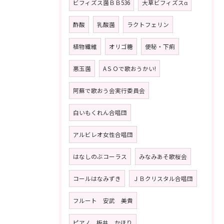
ビフィズス菌ＢＢ536
大草ビフィズスα
酢酸
乳酸菌
ラクトフェリン
植物繊維
オリゴ糖
便秘・下痢
悪玉菌
AＳＯで歌おうかい!
阿蘇で歌おう会実行委員会
白いもくれん合唱団
アルビレオ女性合唱団
はなしのぶコーラス
みなみあそ歌桜会
コールはなみずき
ＪＢクリスタル合唱団
フルート 安武 美貴
ピアノ 板井 かほり