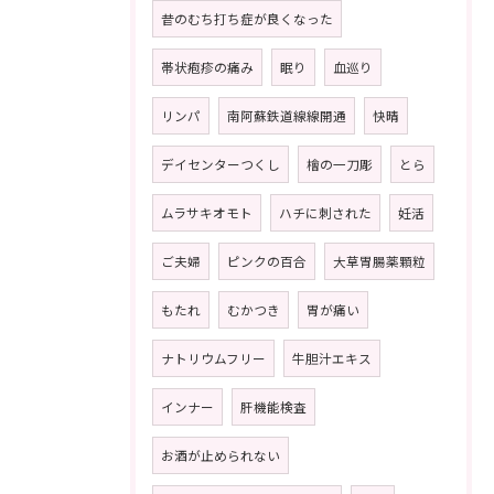
昔のむち打ち症が良くなった
帯状疱疹の痛み
眠り
血巡り
リンパ
南阿蘇鉄道線線開通
快晴
デイセンターつくし
檜の一刀彫
とら
ムラサキオモト
ハチに刺された
妊活
ご夫婦
ピンクの百合
大草胃腸薬顆粒
もたれ
むかつき
胃が痛い
ナトリウムフリー
牛胆汁エキス
インナー
肝機能検査
お酒が止められない