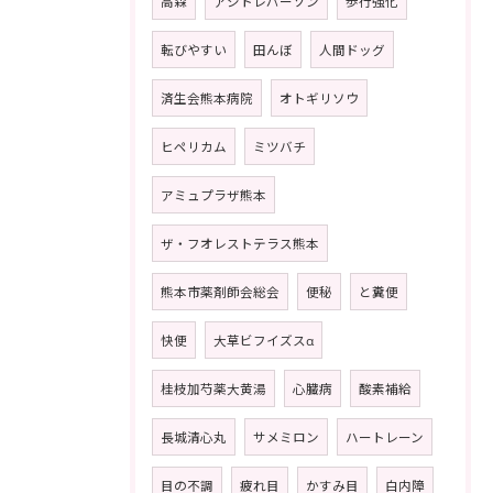
高森
アシトレパーソン
歩行強化
転びやすい
田んぼ
人間ドッグ
済生会熊本病院
オトギリソウ
ヒペリカム
ミツバチ
アミュプラザ熊本
ザ・フオレストテラス熊本
熊本市薬剤師会総会
便秘
と糞便
快便
大草ビフイズスα
桂枝加芍薬大黄湯
心臓病
酸素補給
長城清心丸
サメミロン
ハートレーン
目の不調
疲れ目
かすみ目
白内障