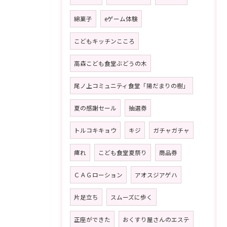
綿菓子
eゲーム体験
こどもキッチンこころ
高森こども食堂ぶどうの木
尾ノ上コミュニティ食堂「陽だまりの樹」
夏の感謝セール
抽選券
トルコキキョウ
キジ
ガチャガチャ
痺れ
こども食堂夏祭り
商品券
ＣＡＧローション
アオスジアゲハ
片足立ち
スムーズに歩く
正座ができた
おくすり屋さんのエステ