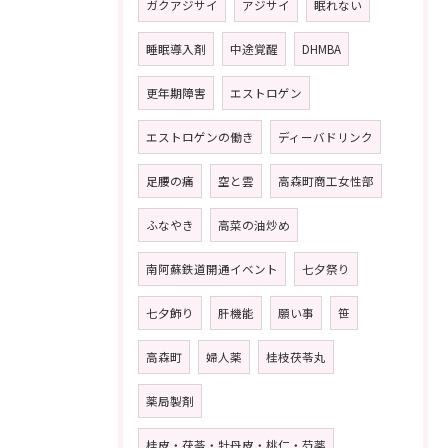
ガクアジサイ
アジサイ
眠れない
睡眠導入剤
中途覚醒
DHMBA
更年期障害
エストロゲン
エストロゲンの働き
ディーバドリンク
足腰の痛
空と雲
高森町商工女性部
ふなやき
高菜の油炒め
南阿蘇鉄道開通イベント
七夕祭り
七夕飾り
肝機能
願い事
笹
高森町
婦人薬
桂枝茯苓丸
薬局製剤
桂皮・茯苓・牡丹皮・桃仁・芍薬