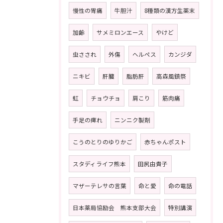
慢性の胃痛
牛胆汁
8種類の漢方生薬末
加齢
サメミロンエース
やけど
虫さされ
外傷
ヘルペス
カンジダ
ニキビ
肝臓
脂肪肝
高森風鎮祭
虹
チョウチョ
肩こり
筋肉痛
手足の痺れ
ニンニク製剤
こうのとりのゆりかご
赤ちゃんポスト
スタディライフ熊本
田尻由貴子
マザーテレサの言葉
命と愛
命の電話
日本薬局協励会 熊本支部大会
特別講演