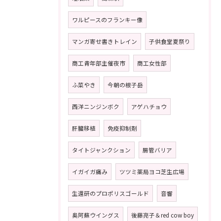
ワルピースのフランキー像
マンガ寄せ書きトレイン
子供食堂夏祭り
商工青年部主催夜市
商工女性部
ふ菜やき
今朝の根子岳
西洋ニンジンボク
アゲハチョウ
肝臓移植
免疫抑制剤
タイトジャンクション
腸管バリア
イガイガ痛み
ツツミ薬局ヨコ芝生広場
生還研のプロポリスゴールド
音響
奥阿蘇ウイングス
後藤亮子＆red cow boy