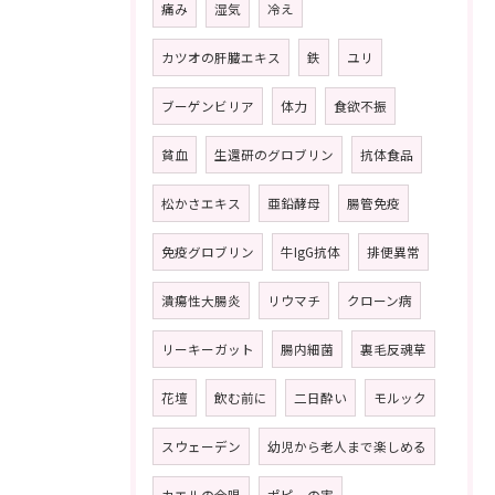
痛み
湿気
冷え
カツオの肝臓エキス
鉄
ユリ
ブーゲンビリア
体力
食欲不振
貧血
生還研のグロブリン
抗体食品
松かさエキス
亜鉛酵母
腸管免疫
免疫グロブリン
牛IgG抗体
排便異常
潰瘍性大腸炎
リウマチ
クローン病
リーキーガット
腸内細菌
裏毛反魂草
花壇
飲む前に
二日酔い
モルック
スウェーデン
幼児から老人まで楽しめる
カエルの合唱
ポピーの実