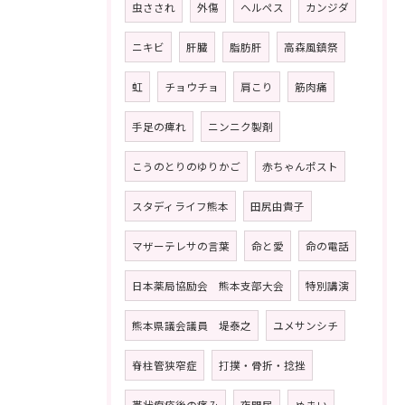
虫さされ
外傷
ヘルペス
カンジダ
ニキビ
肝臓
脂肪肝
高森風鎮祭
虹
チョウチョ
肩こり
筋肉痛
手足の痺れ
ニンニク製剤
こうのとりのゆりかご
赤ちゃんポスト
スタディライフ熊本
田尻由貴子
マザーテレサの言葉
命と愛
命の電話
日本薬局協励会 熊本支部大会
特別講演
熊本県議会議員 堤泰之
ユメサンシチ
脊柱管狭窄症
打撲・骨折・捻挫
帯状疱疹後の痛み
夜間尿
めまい