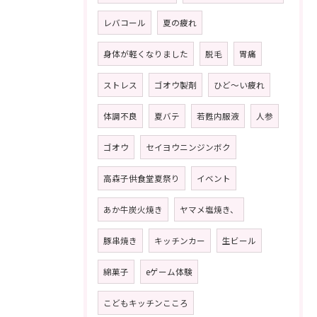
レバコール
夏の疲れ
身体が軽くなりました
脱毛
胃痛
ストレス
ゴオウ製剤
ひど〜い疲れ
体調不良
夏バテ
若甦内服液
人参
ゴオウ
セイヨウニンジンボク
高森子供食堂夏祭り
イベント
あか牛炭火焼き
ヤマメ塩焼き、
豚串焼き
キッチンカー
生ビール
綿菓子
eゲーム体験
こどもキッチンこころ