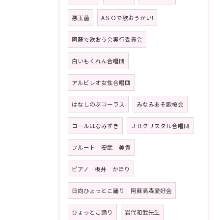
悪玉菌
AＳＯで歌おうかい!
阿蘇で歌おう会実行委員会
白いもくれん合唱団
アルビレオ女性合唱団
はなしのぶコーラス
みなみあそ歌桜会
コールはなみずき
ＪＢクリスタル合唱団
フルート 安武 美貴
ピアノ 板井 かほり
日向ひょっとこ踊り 阿蘇高森愛好会
ひょっとこ踊り
岩代和武先生