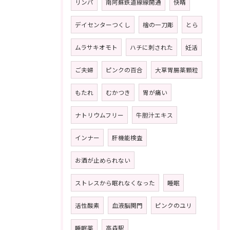
リンパ
南阿蘇鉄道線線開通
快晴
デイセンターつくし
檜の一刀彫
とら
ムラサキオモト
ハチに刺された
妊活
ご夫婦
ピンクの百合
大草胃腸薬顆粒
もたれ
むかつき
胃が痛い
ナトリウムフリー
牛胆汁エキス
インナー
肝機能検査
お酒が止められない
ストレスから眠れなくなった
睡眠
活性酸素
血液脳関門
ピンクのユリ
睡眠薬
高森駅