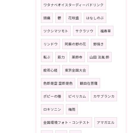
ワタナベオイスターディーバドリンク
頭痛
鬱
花咲盛
はなしのぶ
ツクシマツモト
サクラソウ
福寿草
リンドウ
阿蘇の野の花
野焼き
転ぶ
筋力
薬師寺
山田 法胤 師
般若心経
東京全国大会
色即是空 空即是色
観自在菩薩
ポピーの種
ピペリカム
カサブランカ
ロキソニン
梅雨
全国環境フォト・コンテスト
アマガエル