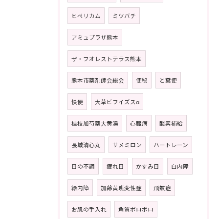
ヒペリカム
ミツバチ
アミュプラザ熊本
ザ・フオレストテラス熊本
熊本市薬剤師会総会
便秘
と糞便
快便
大草ビフイズスα
桂枝加芍薬大黄湯
心臓病
酸素補給
長城清心丸
サメミロン
ハートレーン
目の不調
疲れ目
かすみ目
白内障
緑内障
加齢黄班変性症
飛蚊症
お肌の手入れ
角質ポロポロ