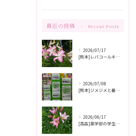
最近の投稿
Recent Posts
2026/07/17
[熊本]レバコールキャンペーン＆ガチャガチャ抽選会やっています‼️
2026/07/08
[熊本]ジメジメと暑い夏痒くてたまらない、皮膚炎が治らない、蕁麻疹が出やすくて悩んでいる方いませんか⁉️タウロミン錠でいつの間にか治ってしまったと大好評です💞
2026/06/17
[高森]薬学部の学生さんが薬局製剤の実習にきてくれました✨桂枝茯苓丸つくり楽しかった!と帰って行きました☺️