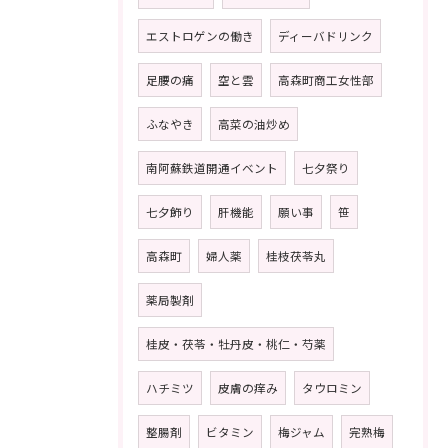
エストロゲンの働き
ディーバドリンク
足腰の痛
空と雲
高森町商工女性部
ふなやき
高菜の油炒め
南阿蘇鉄道開通イベント
七夕祭り
七夕飾り
肝機能
願い事
笹
高森町
婦人薬
桂枝茯苓丸
薬局製剤
桂皮・茯苓・牡丹皮・桃仁・芍薬
ハチミツ
皮膚の痒み
タウロミン
整腸剤
ビタミン
梅ジャム
完熟梅