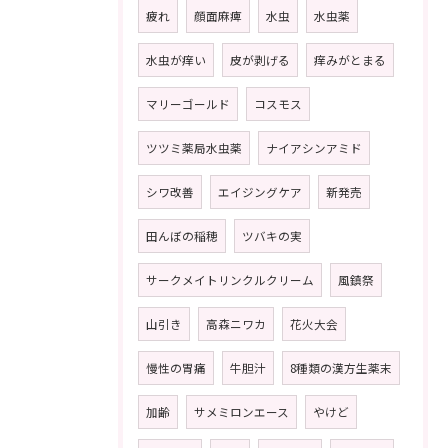
疲れ
顔面麻痺
水虫
水虫薬
水虫が痒い
皮が剥げる
痒みがとまる
マリーゴールド
コスモス
ツツミ薬局水虫薬
ナイアシンアミド
シワ改善
エイジングケア
新発売
田んぼの稲穂
ツバキの実
サークメイトリンクルクリーム
風鎮祭
山引き
高森ニワカ
花火大会
慢性の胃痛
牛胆汁
8種類の漢方生薬末
加齢
サメミロンエース
やけど