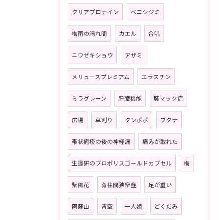
クリアプロテイン
ベニシジミ
梅雨の晴れ間
カエル
合唱
ニワゼキショウ
アザミ
メリュースプレミアム
エラスチン
ミラグレーン
肝臓機能
肺マック症
広場
草刈り
タンポポ
ブタナ
帯状疱疹の後の神経痛
痛みが取れた
生還研のプロポリスゴールドカプセル
梅
紫陽花
脊柱間狭窄症
足が重い
阿蘇山
青空
一人娘
どくだみ